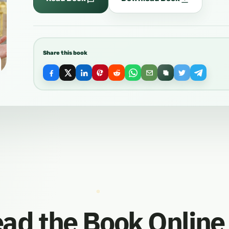
Share this book
ad the Book Online