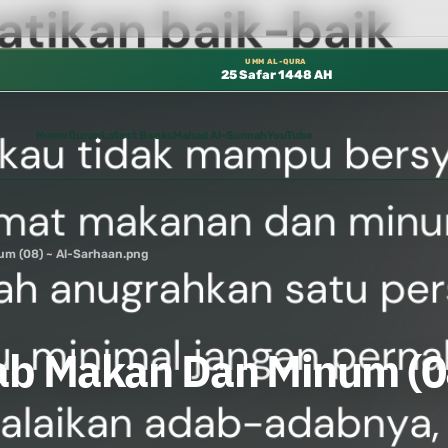
متوفرة مجانًا في المسجد النبوي، 📍 باب ٣٧ (باب مكة) – الطابق الثالث 📍 إدارة الشؤون العلمية بالحسبة 📚 متوفرة بجميع اللغات
UMM AL-QURA
25 Safar 1448 AH
Home
Quran
Latest Books
Mahad Al-Sunnah
YouTube
um (08) ~ Al-Sarhaan.png
dab Makan Dan Minum (0