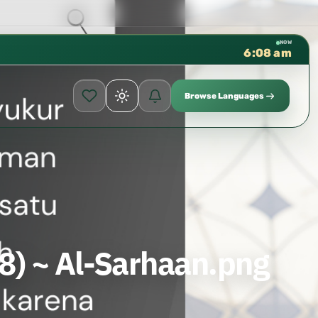
كتب الشيخ هيثم سرحان حفظه الله 
✦
NOW
6:08 am
Browse Languages
8) ~ Al-Sarhaan.png