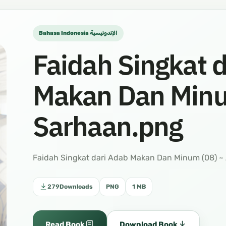
Bahasa Indonesia الإندونيسية
Faidah Singkat 
Makan Dan Minum
Sarhaan.png
Faidah Singkat dari Adab Makan Dan Minum (08) ~
279
Downloads
PNG
1 MB
Read Book
Download Book