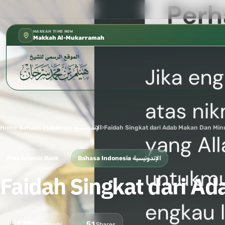
كتب الشيخ هيثم سرحان حفظه الله متوفرة
✦
MAKKAH TIME NOW
Makkah Al-Mukarramah
Home
›
Bahasa Indonesia الإندونيسية
›
Faidah Singkat dari Adab Makan Dan Min
Free Islamic Book
Bahasa Indonesia الإندونيسية
Faidah Singkat dari A
279
51
Downloads
Shares