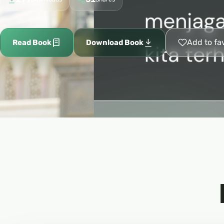
Add to fa
Read Book
Download Book