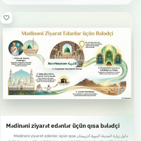
Azərbaycan الأذريـة Azeri
Mədinəni ziyarət edənlər üçün qısa bələdçi
دليل زيارة المدينة النبوية أذربيجان Mədinəni ziyarət edənlər üçün qısa