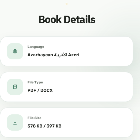
Book Details
Language
Azərbaycan الأذريـة Azeri
File Type
PDF / DOCX
File Size
578 KB / 397 KB