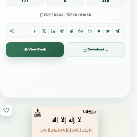
777
0
318
PDF / DOCX · 737 KB / 516 KB
⌄
View Book
Download