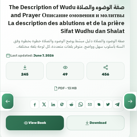
صفة الوضوء والصلاة The Description of Wudu
and Prayer Описание омовения и молитвы
La description des ablutions et de la prière
Sifat Wudhu dan Shalat
صفة الوضوء والصلاة دليل مبسّط يوضح الوضوء والصلاة خطوة بخطوة وفق
السنة بأسلوب سهل وواضح. متوفر بلغات متعددة، كل لوحة بلغة مختلفة…
Last updated:
June 7, 2026
245
49
456
PDF · 13 MB
View Book
Download