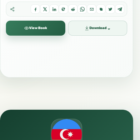
⌄
View Book
Download