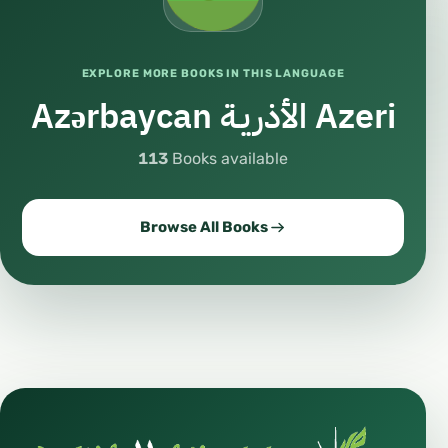
EXPLORE MORE BOOKS IN THIS LANGUAGE
Azərbaycan الأذريـة Azeri
113
Books available
Browse All Books