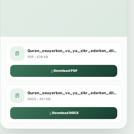
Quran_oxuyarkən_və_ya_zikr_edərkən_dili_tərpətmək_şərtdir_mi.pdf
PDF · 578 KB
Download PDF
Quran_oxuyarkən_və_ya_zikr_edərkən_dili_tərpətmək_şərtdir_mi.docx
DOCX · 397 KB
Download DOCX