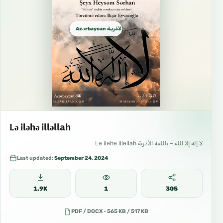
Azərbaycan الأذريـة Azeri
Lə iləhə illəllah
لا إله إلا الله – باللغة الأذرية Lə iləhə illəllah
Last updated:
September 24, 2024
1.9K
1
305
PDF / DOCX · 565 KB / 517 KB