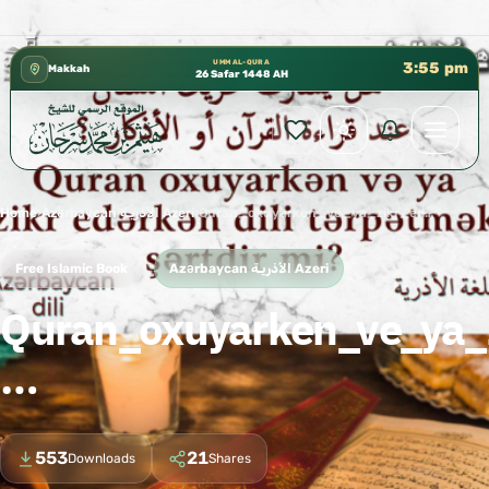
 إدارة الشؤون العلمية بالحسبة 📚 متوفرة بجميع اللغات
✦
UMM AL-QURA
3:55 pm
Makkah
26 Safar 1448 AH
Home
›
Azərbaycan الأذريـة Azeri
›
Quran_oxuyarken_ve_ya_zikr_ederken_dili_terpetmek_shertdir_mi …
Free Islamic Book
Azərbaycan الأذريـة Azeri
Quran_oxuyarken_ve_ya_z
…
553
21
Downloads
Shares