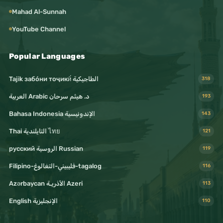
Mahad Al-Sunnah
YouTube Channel
Popular Languages
Tajik забо́ни тоҷикӣ́ الطاجيكية
318
د. هيثم سرحان Arabic العربية
193
Bahasa Indonesia الإندونيسية
143
Thai التايلندية ไทย
121
русский الروسية Russian
119
Filipino-فليبيني-التغالوغ-tagalog
116
Azərbaycan الأذريـة Azeri
113
English الإنجليزية
110