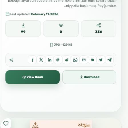
bələdçi, ziyarətin ədəblərini və mərhələlərini izah edir: səfərə ixlaslı
niyyətlə başlamaq, Peyğəmbər…
Last updated:
February 17, 2026
99
0
336
JPG · 129 KB
View Book
Download