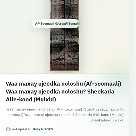
Af-Soomaali الصومالية Somali اف سومالى ‎
Waa maxay ujeedka noloshu (Af-soomaali)
Waa maxay ujeedka noloshu? Sheekada
Alle-kood (Mulxid)
📜 ما هو الهدف من الحياة؟ (قصة ملحد) Waa maxay ujeedka noloshu (Af-
soomaali) Waa maxay ujeedka noloshu? Sheekada Alle-kood (Mulxid)
Sheekadaydu waxa…
Last updated:
July 6, 2025