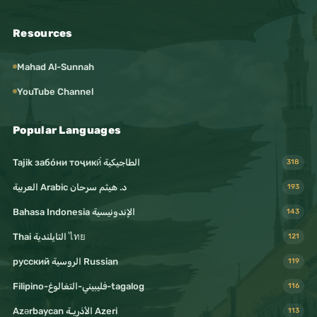
Resources
Mahad Al-Sunnah
YouTube Channel
Popular Languages
Tajik забо́ни тоҷикӣ́ الطاجيكية
318
د. هيثم سرحان Arabic العربية
193
Bahasa Indonesia الإندونيسية
143
Thai التايلندية ไทย
121
русский الروسية Russian
119
Filipino-فليبيني-التغالوغ-tagalog
116
Azərbaycan الأذريـة Azeri
113