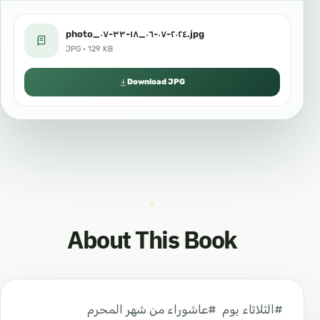
photo_٢٠٢٤-٠٧-٠٦_١٨-٣٣-٠٧.jpg
JPG · 129 KB
Download JPG
About This Book
‏⁧ #الثلاثاء يوم ⁧ #عاشوراء⁩ من شهر المحرم