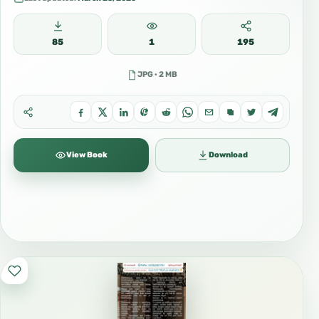
85
1
195
JPG · 2 MB
View Book
Download