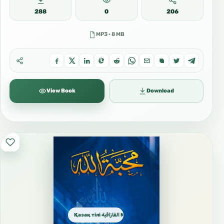
288
0
206
MP3 · 8 MB
View Book
Download
Қазақ тілі القازاقية Kazakh