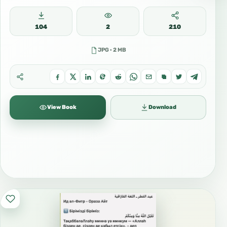
104
2
210
JPG · 2 MB
View Book
Download