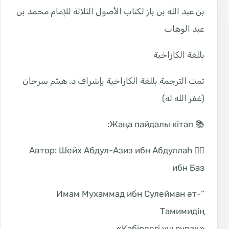
بن عبد الله بن باز لكتاب الأصول الثلاثة للإمام محمد بن
عبد الوهاب
بللغة الكازاخية
تمت الترجمة بللغة الكازاخية بإشراف د. هيثم سرحان
(غفر الله له)
📚 Жаңа пайдалы кітап:
✍🏼 Автор: Шейх Абдул-Азиз ибн Абдуллаһ
ибн Баз
“Имам Мухаммад ибн Сулейман әт-
Тамимидің
«Қабірдегі үш сұрақ»