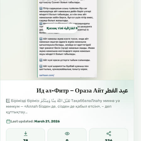
Қазақ тілі القازاقية Kazakh
عيد الفطر Ид әл-Фитр – Ораза Айт
1️⃣ Бірімізді біріміз: تَقَبَّلَ اللَّهُ مِنَّا وَمِنْكُمْ ТақаббәләЛлаһу миннә уә
минкум — «Аллаһ бізден де, сізден де қабыл етсін», – деп
құттықтау…
Last updated:
March 21, 2026
78
0
226