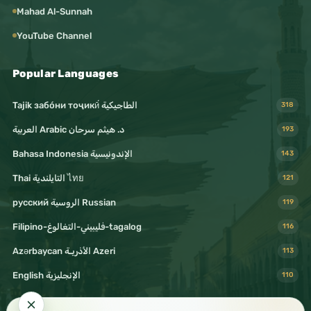
Mahad Al-Sunnah
YouTube Channel
Popular Languages
Tajik забо́ни тоҷикӣ́ الطاجيكية
318
د. هيثم سرحان Arabic العربية
193
Bahasa Indonesia الإندونيسية
143
Thai التايلندية ไทย
121
русский الروسية Russian
119
Filipino-فليبيني-التغالوغ-tagalog
116
Azərbaycan الأذريـة Azeri
113
English الإنجليزية
110