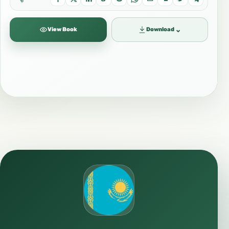
⌄
View Book
Download