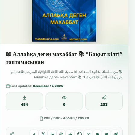
📖 Аллаһқа деген махаббат 📚 “Бақыт кілті”
топтамасынан
📚 من سلسلة مفاتيح السعادة 📖 محبة الله اللغة القازاقية المترجم طلعت أبو
علي (وفقه الله) 📖 Аллаһқа деген махаббат 📚 “Бақыт…
Last updated:
December 17, 2025
454
0
233
PDF / DOC · 456 KB / 285 KB