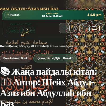
كتب الشيخ هيثم سرحان حفظه الله متوفرة مجانًا في المسجد 
✦
UMM AL-QURA
1:15 pm
Makkah
23 Safar 1448 AH
Home
›
Қазақ тілі القازاقية Kazakh
›
📚 Жаңа пайдалы кітап: ✍🏼 Автор: Шейх Абдул-Азиз ибн Абдуллаһ ибн Баз
Free Islamic Book
Қазақ тілі القازاقية Kazakh
📚 Жаңа пайдалы кітап:
✍🏼 Автор: Шейх Абдул-
Азиз ибн Абдуллаһ ибн
Баз