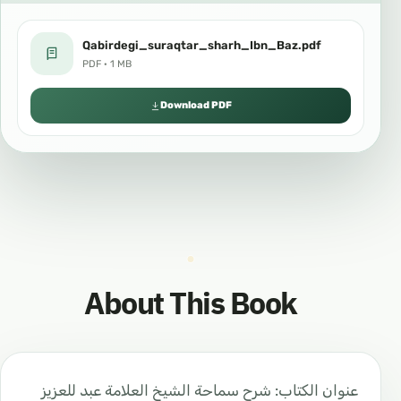
Qabirdegi_suraqtar_sharh_Ibn_Baz.pdf
PDF · 1 MB
Download PDF
About This Book
عنوان الكتاب: شرح سماحة الشيخ العلامة عبد للعزيز