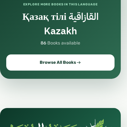
EXPLORE MORE BOOKS IN THIS LANGUAGE
Қазақ тілі القازاقية
Kazakh
86
Books available
Browse All Books