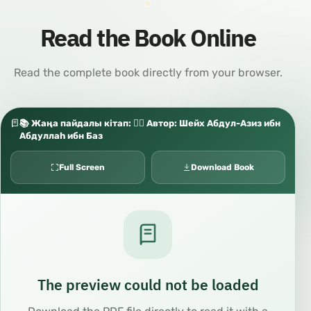
Read the Book Online
Read the complete book directly from your browser.
📚 Жаңа пайдалы кітап: ✍🏼 Автор: Шейх Абдул-Азиз ибн
Абдуллаһ ибн Баз
Full Screen
Download Book
The preview could not be loaded