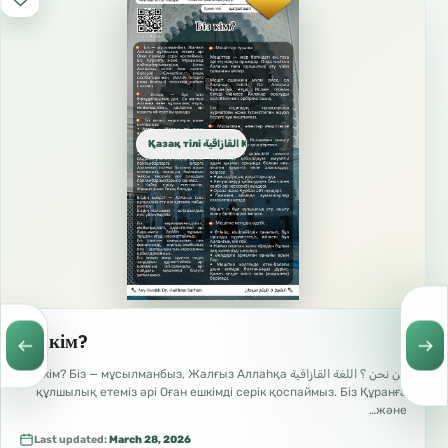
Қазақ тілі القازاقية Kazakh
Біз кім?
من نحن ؟ اللغة القازاقية Біз кім? Біз — мұсылманбыз, Жалғыз Аллаһқа
құлшылық етеміз әрі Оған ешкімді серік қоспаймыз. Біз Құранға
және…
Last updated:
March 28, 2026