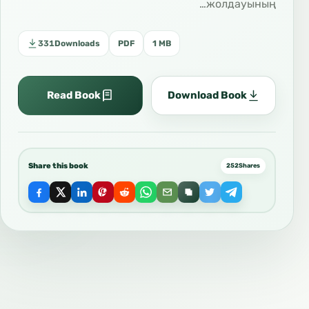
жолдауының…
331
Downloads
PDF
1 MB
Read Book
Download Book
Share this book
252
Shares