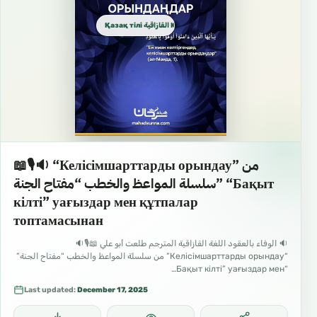
Қазақ тілі القازاقية Kazakh
📖🎙🔉 “Келісімшарттарды орындау” من
سلسلة المواعظ والخطب “مفتاح الجنة” “Бақыт
кілті” уағыздар мен құтпалар
топтамасынан
🔉 الوفاء بالعقود اللغة القازاقية المترجم طلعت أبو علي 📖🎙🔉
“Келісімшарттарды орындау” من سلسلة المواعظ والخطب “مفتاح الجنة”
“Бақыт кілті” уағыздар мен…
Last updated:
December 17, 2025