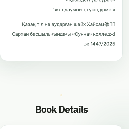
жолдауының түсіндірмесі”
✍🏼📚Қазақ тіліне аударған шейх Хайсам
Сархан басшылығындағы «Сунна» колледжі
1447/2025 ж.
Book Details