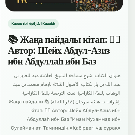
Қазақ тілі القازاقية Kazakh
📚 Жаңа пайдалы кітап: ✍🏼
Автор: Шейх Абдул-Азиз
ибн Абдуллаһ ибн Баз
عنوان الكتاب: شرح سماحة الشيخ العلامة عبد للعزيز بن
عبد الله بن باز لكتاب الأصول الثلاثة للإمام محمد بن عبد
الوهاب بللغة الكازاخية تمت الترجمة بللغة الكازاخية
بإشراف د. هيثم سرحان (غفر الله له) 📚 Жаңа пайдалы
кітап: ✍🏼 Автор: Шейх Абдул-Азиз ибн
Абдуллаһ ибн Баз "Имам Мухаммад ибн
Сулейман әт-Тамимидің «Қабірдегі үш сұрақ»