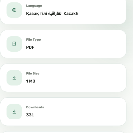
Language
Қазақ тілі القازاقية Kazakh
File Type
PDF
File Size
1 MB
Downloads
331