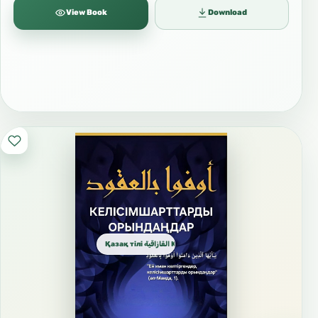
View Book
Download
Қазақ тілі القازاقية Kazakh