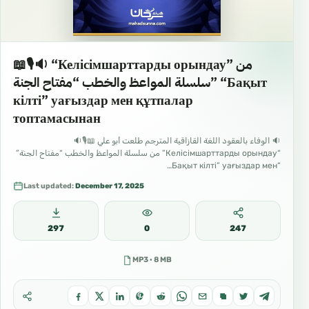
📖🎙🔉 “Келісімшарттарды орындау” من
سلسلة المواعظ والخطب “مفتاح الجنة” “Бақыт
кілті” уағыздар мен құтпалар
топтамасынан
🔉 الوفاء بالعقود اللغة القازاقية المترجم طلعت أبو علي 📖🎙🔉
“Келісімшарттарды орындау” من سلسلة المواعظ والخطب “مفتاح الجنة”
“Бақыт кілті” уағыздар мен…
Last updated:
December 17, 2025
297
0
247
MP3 · 8 MB