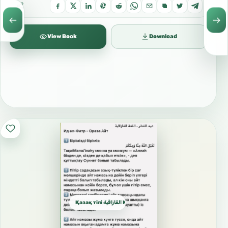
View Book
Download
Қазақ тілі القازاقية Kazakh