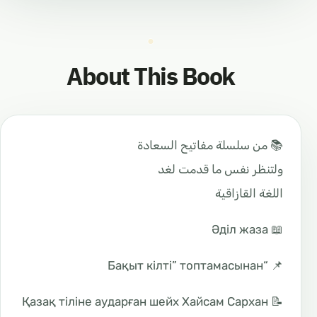
About This Book
📚 من سلسلة مفاتيح السعادة
ولتنظر نفس ما قدمت لغد
اللغة القازاقية
📖 Әділ жаза
📌 “Бақыт кілті” топтамасынан
📝 Қазақ тіліне аударған шейх Хайсам Сархан