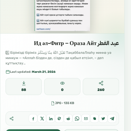
عيد الفطر Ид әл-Фитр – Ораза Айт
1️⃣ Бірімізді біріміз: تَقَبَّلَ اللَّهُ مِنَّا وَمِنْكُمْ ТақаббәләЛлаһу миннә уә
минкум — «Аллаһ бізден де, сізден де қабыл етсін», – деп
құттықтау…
Last updated:
March 21, 2026
88
0
260
JPG · 135 KB