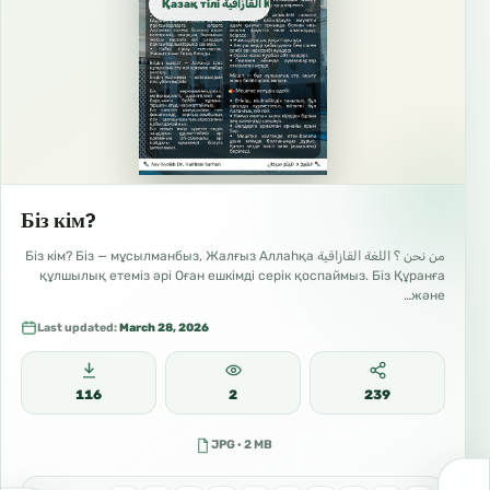
Қазақ тілі القازاقية Kazakh
Біз кім?
من نحن ؟ اللغة القازاقية Біз кім? Біз — мұсылманбыз, Жалғыз Аллаһқа
құлшылық етеміз әрі Оған ешкімді серік қоспаймыз. Біз Құранға
және…
Last updated:
March 28, 2026
116
2
239
JPG · 2 MB