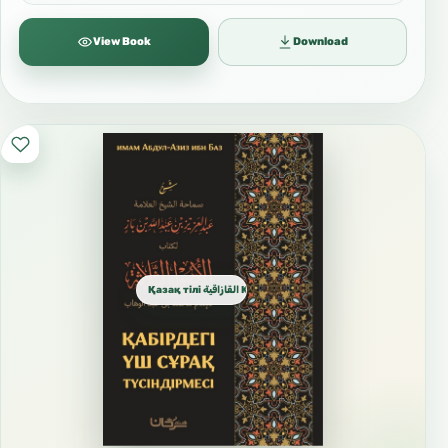
View Book
Download
Қазақ тілі القازاقية Kazakh