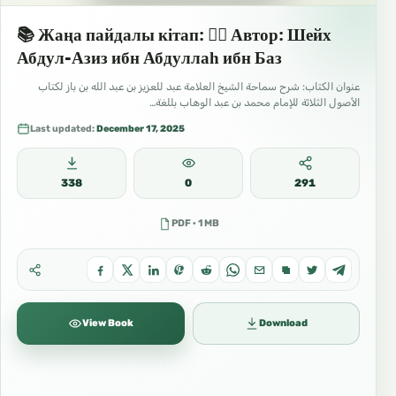
📚 Жаңа пайдалы кітап: ✍🏼 Автор: Шейх
Абдул-Азиз ибн Абдуллаһ ибн Баз
عنوان الكتاب: شرح سماحة الشيخ العلامة عبد للعزيز بن عبد الله بن باز لكتاب
الأصول الثلاثة للإمام محمد بن عبد الوهاب بللغة…
Last updated:
December 17, 2025
338
0
291
PDF · 1 MB
View Book
Download