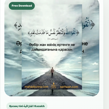
Free Download
Қазақ тілі القازاقية Kazakh