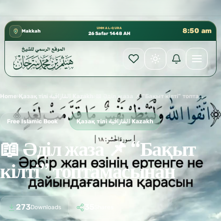
 إدارة الشؤون العلمية بالحسبة 📚 متوفرة بجميع اللغات
✦
UMM AL-QURA
8:50 am
Makkah
26 Safar 1448 AH
Home
›
Қазақ тілі القازاقية Kazakh
›
📖 Әділ жаза 📌 “Бақыт кілті” топтамасынан
Free Islamic Book
Қазақ тілі القازاقية Kazakh
📖 Әділ жаза 📌 “Бақыт
кілті” топтамасынан
273
35
Downloads
Shares