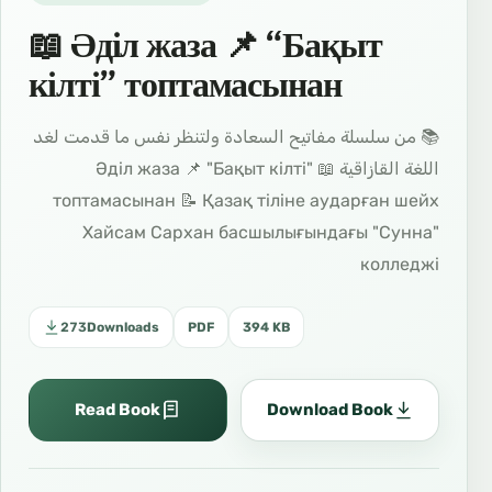
📖 Әділ жаза 📌 “Бақыт
кілті” топтамасынан
📚 من سلسلة مفاتيح السعادة ولتنظر نفس ما قدمت لغد
اللغة القازاقية 📖 Әділ жаза 📌 "Бақыт кілті"
топтамасынан 📝 Қазақ тіліне аударған шейх
Хайсам Сархан басшылығындағы "Сунна"
колледжі
273
Downloads
PDF
394 KB
Read Book
Download Book