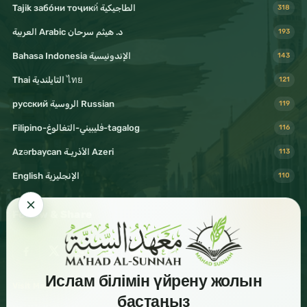
Tajik забо́ни тоҷикӣ́ الطاجيكية
318
د. هيثم سرحان Arabic العربية
193
Bahasa Indonesia الإندونيسية
143
Thai التايلندية ไทย
121
русский الروسية Russian
119
Filipino-فليبيني-التغالوغ-tagalog
116
Azərbaycan الأذريـة Azeri
113
English الإنجليزية
110
Follow & Share
Ислам білімін үйрену жолын
Visit Mahad Sunnah
бастаңыз