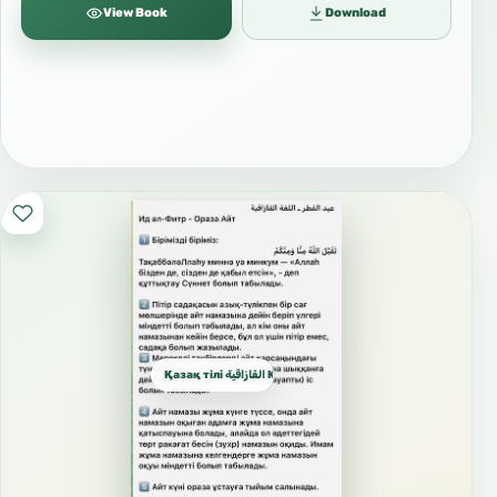
View Book
Download
Қазақ тілі القازاقية Kazakh