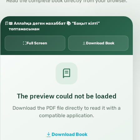
Read the complete book directly from your browser.
📖 Аллаһқа деген махаббат 📚 “Бақыт кілті”
топтамасынан
Full Screen
Download Book
The preview could not be loaded
Download the PDF file directly to read it with a
compatible application.
Download Book