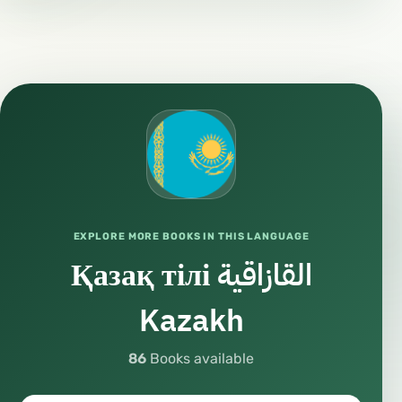
EXPLORE MORE BOOKS IN THIS LANGUAGE
Қазақ тілі القازاقية
Kazakh
86
Books available