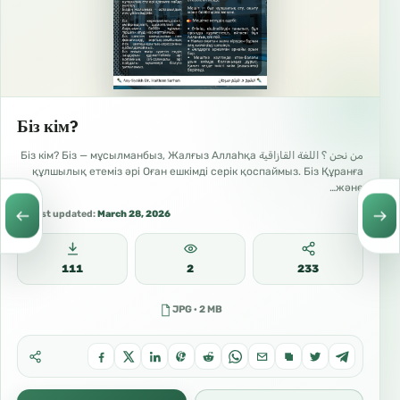
Біз кім?
من نحن ؟ اللغة القازاقية Біз кім? Біз — мұсылманбыз, Жалғыз Аллаһқа
құлшылық етеміз әрі Оған ешкімді серік қоспаймыз. Біз Құранға
және…
Last updated:
March 28, 2026
111
2
233
JPG · 2 MB