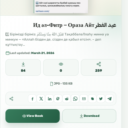
عيد الفطر Ид әл-Фитр – Ораза Айт
1️⃣ Бірімізді біріміз: تَقَبَّلَ اللَّهُ مِنَّا وَمِنْكُمْ ТақаббәләЛлаһу миннә уә
минкум — «Аллаһ бізден де, сізден де қабыл етсін», – деп
құттықтау…
Last updated:
March 21, 2026
84
0
259
JPG · 135 KB
View Book
Download