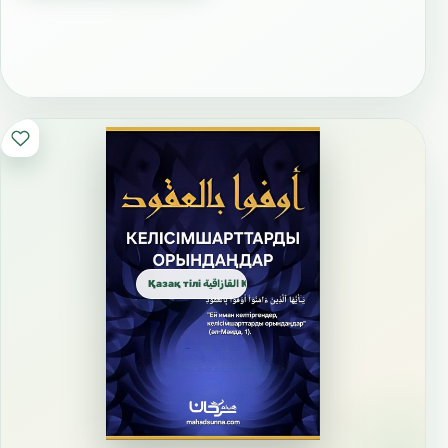
Қазақ тілі القازاقية Kazakh