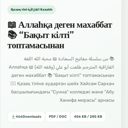
Қазақ тілі القازاقية Kazakh
📖 Аллаһқа деген махаббат
📚 “Бақыт кілті”
топтамасынан
📚 من سلسلة مفاتيح السعادة 📖 محبة الله اللغة
القازاقية المترجم طلعت أبو علي (وفقه الله) 📖 Аллаһқа
деген махаббат 📚 "Бақыт кілті" топтамасынан
✍🏼 Қазақ тіліне аударған шейх Хайсам Сархан
басшылығындағы "Сунна" колледжі және "Абу
Ханифа мирасы" арнасы
466
Downloads
PDF / DOC
456 KB / 285 KB