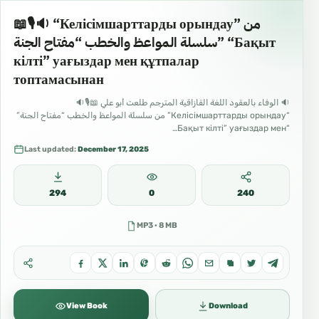
📖🎙🔉 “Келісімшарттарды орындау” من
سلسلة المواعظ والخطب “مفتاح الجنة” “Бақыт
кілті” уағыздар мен құтпалар
топтамасынан
🔉 الوفاء بالعقود اللغة القازاقية المترجم طلعت أبو علي 📖🎙🔉
“Келісімшарттарды орындау” من سلسلة المواعظ والخطب “مفتاح الجنة”
“Бақыт кілті” уағыздар мен…
Last updated:
December 17, 2025
294
0
240
MP3 · 8 MB
View Book
Download