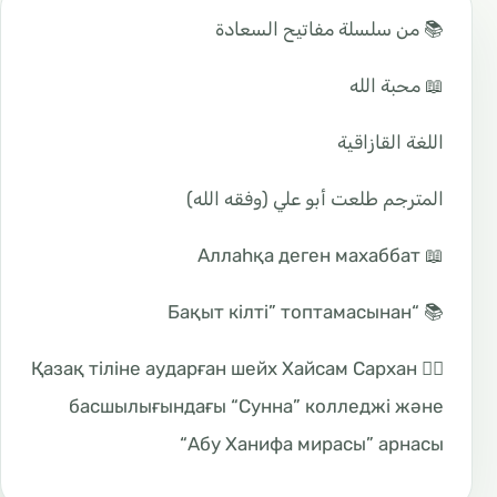
📚 من سلسلة مفاتيح السعادة
📖 محبة الله
اللغة القازاقية
المترجم طلعت أبو علي (وفقه الله)
📖 Аллаһқа деген махаббат
📚 “Бақыт кілті” топтамасынан
✍🏼 Қазақ тіліне аударған шейх Хайсам Сархан
басшылығындағы “Сунна” колледжі және
“Абу Ханифа мирасы” арнасы