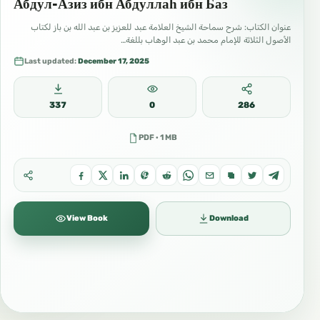
Абдул-Азиз ибн Абдуллаһ ибн Баз
عنوان الكتاب: شرح سماحة الشيخ العلامة عبد للعزيز بن عبد الله بن باز لكتاب
الأصول الثلاثة للإمام محمد بن عبد الوهاب بللغة…
Last updated:
December 17, 2025
337
0
286
PDF · 1 MB
View Book
Download