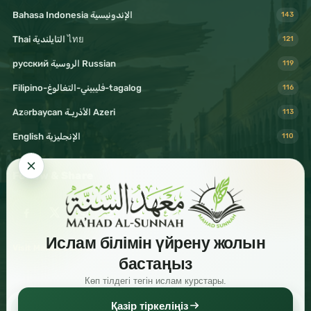
Bahasa Indonesia الإندونيسية
143
Thai التايلندية ไทย
121
русский الروسية Russian
119
Filipino-فليبيني-التغالوغ-tagalog
116
Azərbaycan الأذريـة Azeri
113
English الإنجليزية
110
Follow & Share
Ислам білімін үйрену жолын
Visit Mahad Sunnah
бастаңыз
Көп тілдегі тегін ислам курстары.
Қазір тіркеліңіз