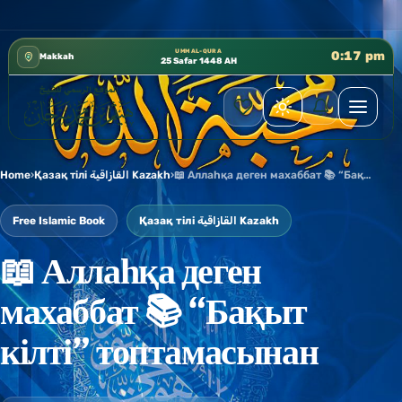
كتب الشيخ هيثم سرحان حفظه الله متوفرة مجانًا في المسجد الن
✦
UMM AL-QURA
0:17 pm
Makkah
25 Safar 1448 AH
Home
›
Қазақ тілі القازاقية Kazakh
›
📖 Аллаһқа деген махаббат 📚 “Бақыт кілті” топтамасынан
Free Islamic Book
Қазақ тілі القازاقية Kazakh
📖 Аллаһқа деген
махаббат 📚 “Бақыт
кілті” топтамасынан