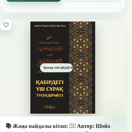
Қазақ тілі القازاقية Kazakh
📚 Жаңа пайдалы кітап: ✍🏼 Автор: Шейх