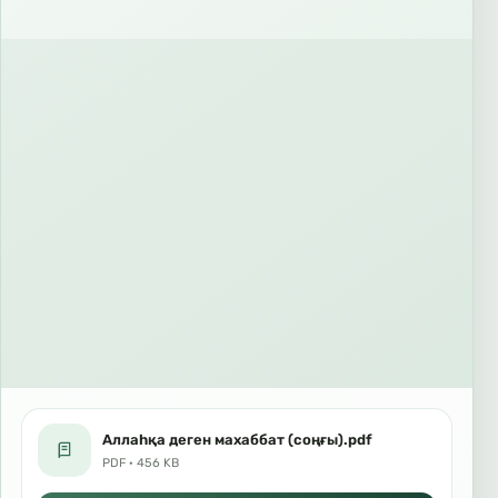
Аллаһқа деген махаббат (соңғы).pdf
PDF · 456 KB