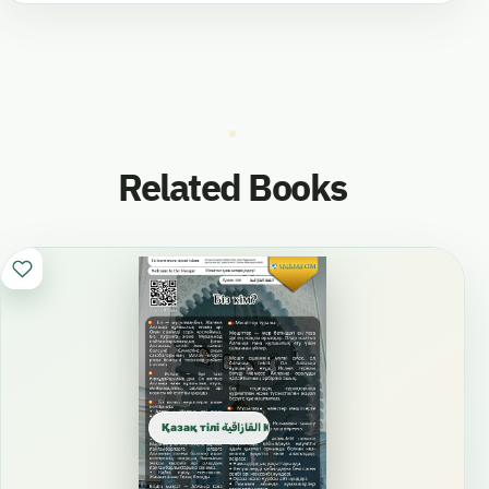
Related Books
Қазақ тілі القازاقية Kazakh