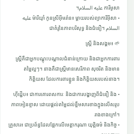
ការីមូសា عليه السلام។
• ម៉ារីយ៉ាំ កូនស្រីអ៊ីមរ៉ាន៖ ម្តាយរបស់ព្យាការីអ៊ីសា عليه
السلام ជាគំរូនៃភាពបរិសុទ្ធ និងជំនឿ។
🌱 ស្ត្រី និងសង្គម៖
ស្ត្រីគឺជាអ្នកបណ្តុះបណ្តាលជំនាន់ក្រោយ និងជាអ្នកការពារ
តម្លៃល្អៗ។ នាងគឺជាស្ត្រីមានសេរីភាព សុចរិត និងមាន
កិត្តិយស ដែលការពារខ្លួន និងកិត្តិយសរបស់នាង។
• ហ៊ីជ្ជើប៖ ជាការគោរពសការៈ និងជាការបង្ហាញពីជំនឿ និង
ភាពអៀនខ្មាស ដោយផ្តល់តម្លៃដល់ខ្លឹមសារខាងក្នុងលើសរូប
រាងខាងក្រៅ។
• គ្រួសារ៖ ជាប្រព័ន្ធដែលផ្អែកលើមេត្តាករុណា យុត្តិធម៌ និងកិច្ច