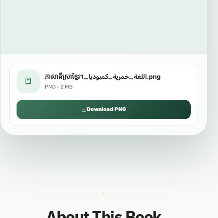
ភាសាគឺស្រាខ្មែរ។_اللغة_خمرية_كمبوديا.png
PNG · 2 MB
Download PNG
About This Book