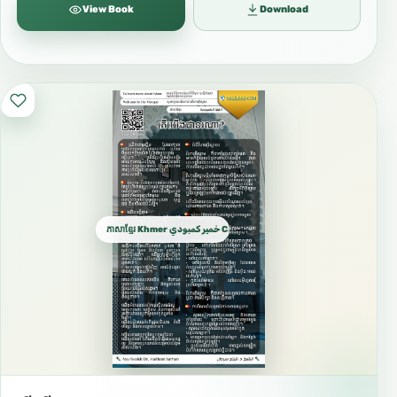
View Book
Download
ភាសាខ្មែរ Khmer خمير كمبودي Cambodian