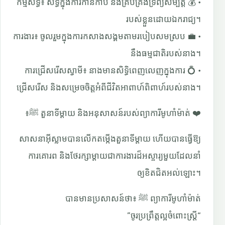
• 💰 កម្មសិទ្ធិ៖ សិទ្ធិក្នុងការកាន់កាប់ និងគ្រប់គ្រងទ្រព្យសម្បត្តិ
របស់ខ្លួនដោយឯករាជ្យ។
• 💼 ការងារ៖ ចូលរួមក្នុងការកសាងសង្គមតាមរបៀបសមស្រប
នឹងធម្មជាតិរបស់នាង។
• 💍 ការជ្រើសរើសស្វាមី៖ នាងមានសិទ្ធិពេញលេញក្នុងការ
ជ្រើសរើស និងសម្រេចចិត្តអំពីជីវិតអាពាហ៍ពិពាហ៍របស់នាង។
❤️ តួនាទីម្តាយ និងអនុសាសន៍របស់ព្យាការីមូហាំម៉ាត់ ﷺ៖
សាសនាអ៊ីស្លាមបានលើកតម្កើងតួនាទីម្តាយ ហើយបានធ្វើឱ្យ
ការគោរព និងថែរក្សាម្តាយជាការងារដ៏អស្ចារ្យមួយដែលនាំ
ឲ្យខិតជិតអល់ឡោះ។
ព្យាការីមូហាំម៉ាត់ ﷺ បានមានប្រសាសន៍ថា៖
“ចូរប្រព្រឹត្តល្អចំពោះស្ត្រី”