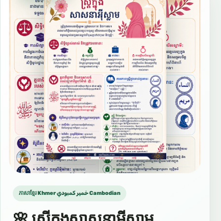
ភាសាខ្មែរ Khmer خمير كمبودي Cambodian
🌸 ស្ត្រីក្នុងសាសនាអ៊ីស្លាម