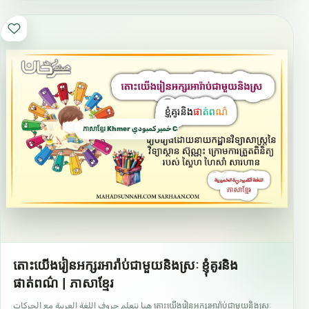
ភាសាខ្មែរ Khmer خمير كمبودي Cambodian
តោះយើងរៀនអក្សរអារ៉ាប់ជាមួយនិងស្រៈ ខ្ញុំគូរនិង
ផាត់ពណ៌ | ភាសាខ្មែរ