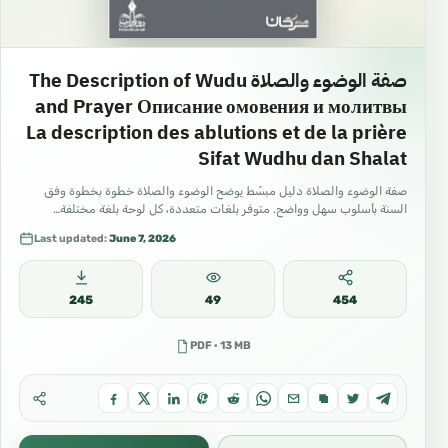
صفة الوضوء والصلاة The Description of Wudu
and Prayer Описание омовения и молитвы
La description des ablutions et de la prière
Sifat Wudhu dan Shalat
صفة الوضوء والصلاة دليل مبسّط يوضح الوضوء والصلاة خطوة بخطوة وفق
السنة بأسلوب سهل وواضح. متوفر بلغات متعددة، كل لوحة بلغة مختلفة…
Last updated:
June 7, 2026
245
49
454
PDF · 13 MB