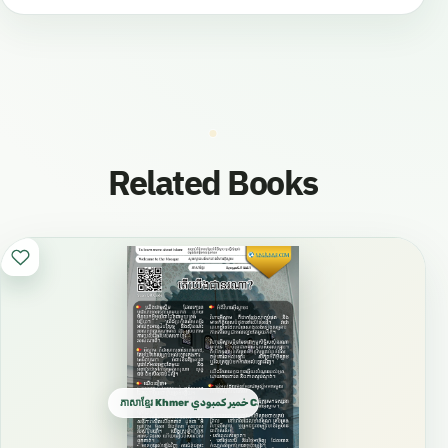
Related Books
ភាសាខ្មែរ Khmer خمير كمبودي Cambodian