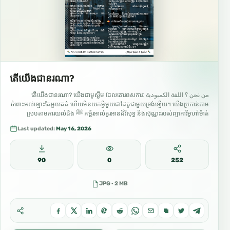
តើយើងជានរណា?
من نحن ؟ اللغة الكمبودية តើយើងជានរណា? យើងជាមូស្លីម ដែលគោរពសការៈ
ចំពោះអល់ឡោះតែមួយគត់ ហើយមិនយកអ្វីមួយជាដៃគូជាមួយទ្រង់ឡើយ។ យើងប្រកាន់តាម
គម្ពីរ​អាល់គូរអាន​ដ៏រិសុទ្ធ និងស៊ុណ្ណះរបស់ព្យាការីមូហាំម៉ាត់ ﷺ ស្របតាមការយល់ដឹង
របស់សហាប៉ះរបស់លោក ដែលអល់ឡោះពេញចិត្តនឹងពួកគេ។ ឥស្លាមគឺជាសាសនា
Last updated:
May 16, 2026
នៃតៅហេដ។ វាអំពាវនាវឱ្យគោរពសការៈអល់ឡោះតែមួយគត់ និងអំពាវនាវទៅកាន់មេត្តា
ករុណា យុត្តិធម៌ និងសីលធម៌ដ៏ល្អ។ យើងជឿថា៖ • អល់ឡោះគឺតែមួយគត់…
90
0
252
JPG · 2 MB