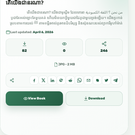
តើយើងជានរណា?
من نحن ؟ اللغة الكمبودية តើយើងជានរណា? យើងជាមូស្លីម ដែលគោរព
បូជាតែអល់ឡោះតែមួយគត់ ហើយមិនយកអ្វីមួយជាដៃគូជាមួយទ្រង់ឡើយ។ យើងប្រកាន់
តាមគម្ពីរ​អាល់គូរអាន​ដ៏បរិសុទ្ធ និងស៊ុនណះរបស់ព្យាការីមូហាំម៉ាត់ ﷺ ស្របតាមការយល់
ដឹងរបស់សហាហ្ពះរបស់ណាពី។ អ៊ីស្លាម គឺជាសាសនានៃតៅហេដ, តែមួយគត់
Last updated:
April 6, 2026
សម្រាប់អល់ឡោះក្នុងការគោរពបូជា។ អំពាវនាវឱ្យគោរពបូជាតែអល់ឡោះតែមួយ និង
អំពាវនាវទៅកាន់មេត្តាករុណា យុត្តិធម៌ និងសីលធម៌ដ៏ល្អ។ យើងជឿថា៖ •…
82
0
246
JPG · 2 MB
View Book
Download