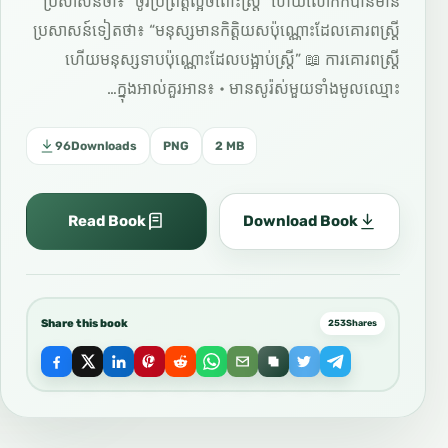
ប្រសាសន៍ថា៖ “ចូរប្រព្រឹត្តល្អចំពោះស្ត្រី” ហើយលោកក៏បានមាន
ប្រសាសន៍ទៀតថា៖ “មនុស្សមានកិត្តិយសប៉ុណ្ណោះដែលគោរពស្ត្រី
ហើយមនុស្សទាបប៉ុណ្ណោះដែលបង្អាប់ស្ត្រី” 📖 ការគោរពស្ត្រី
ក្នុងអាល់គួរអាន៖ • មានសូរ៉ស់មួយទាំងមូលឈ្មោះ…
96
Downloads
PNG
2 MB
Read Book
Download Book
Share this book
253
Shares