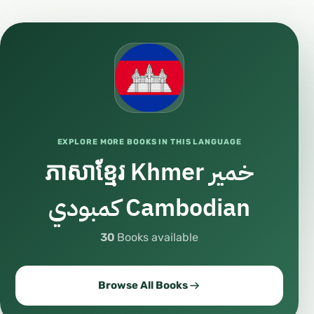
EXPLORE MORE BOOKS IN THIS LANGUAGE
ភាសាខ្មែរ Khmer خمير
كمبودي Cambodian
30
Books available
Browse All Books