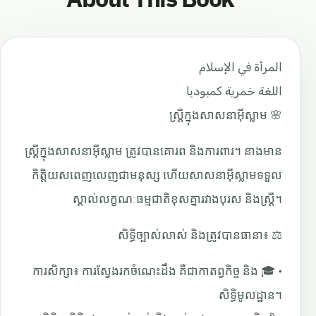
المرأة في الإسلام
اللغة خمرية كمبوديا
🌸 ស្ត្រីក្នុងសាសនាអ៊ីស្លាម
ស្ត្រីក្នុងសាសនាអ៊ីស្លាម ត្រូវបានគោរព និងការពារ។ នាងមាន
កិត្តិយសពេញលេញជាមនុស្ស ហើយសាសនាអ៊ីស្លាមទទួល
ស្គាល់លក្ខណៈធម្មជាតិខុសគ្នារវាងបុរស និងស្ត្រី។
⚖️ សិទ្ធិច្បាស់លាស់ និងត្រូវបានធានា៖
• 🎓 ការសិក្សា៖ ការស្វែងរកចំណេះដឹង គឺជាកាតព្វកិច្ច និង
សិទ្ធិមូលដ្ឋាន។