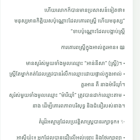
ហើយលោកក៏បានមានប្រសាសន៍ទៀតថា៖
“មនុស្សមានកិត្តិយសប៉ុណ្ណោះដែលគោរពស្ត្រី ហើយមនុស្ស
ទាបប៉ុណ្ណោះដែលបង្អាប់ស្ត្រី”
📖 ការគោរពស្ត្រីក្នុងអាល់គួរអាន៖
• មានសូរ៉ស់មួយទាំងមូលឈ្មោះ “អាន់នីសា” (ស្ត្រី)។
• ស្ត្រីតែម្នាក់គត់ដែលត្រូវបានរំលឹកឈ្មោះដោយផ្ទាល់ក្នុងអាល់
គួរអាន គឺ នាងម៉ារីយ៉ាំ។
• សូរ៉ស់មួយទាំងមូលឈ្មោះ “ម៉ារីយ៉ាំ” ត្រូវបានដាក់ឈ្មោះតាម
នាង ដើម្បីគោរពភាពបរិសុទ្ធ និងជំនឿរបស់នាង។
✨ គំរូដ៏អស្ចារ្យដែលប្រវត្តិសាស្ត្របានរក្សាទុក៖
• អាស៊ីយ៉ះ៖ អ្នកដែលបានជឿលើអល់ឡោះ និងថែរក្សាព្យា