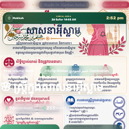
كتب الشيخ هيثم سرحان حفظه الله متوفرة مجانًا في المسجد 
✦
UMM AL-QURA
2:52 pm
Makkah
26 Safar 1448 AH
Home
›
ភាសាខ្មែរ Khmer خمير كمبودي Cambodian
›
🌸 ស្ត្រីក្នុងសាសនាអ៊ីស្លាម
Free Islamic Book
ភាសាខ្មែរ Khmer خمير كمبودي Cambodian
🌸 ស្ត្រីក្នុងសាសនាអ៊ីស្លាម
96
253
Downloads
Shares