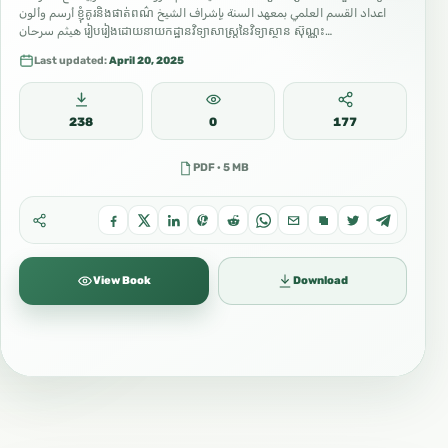
هيثم سرحان រៀបរៀងដោយនាយកដ្ឋានវិទ្យាសាស្ត្រនៃវិទ្យាស្ថាន ស៊ុណ្ណះ…
Last updated:
April 20, 2025
238
0
177
PDF · 5 MB
View Book
Download