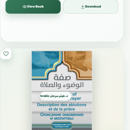
View Book
Download
د. هيثم سرحان Arabic العربية