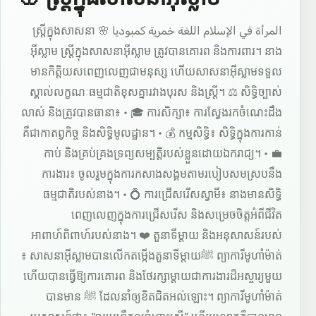
المرأة في الإسلام اللغة خمرية كمبوديا 🌸 ស្ត្រីក្នុងសាសនា
អ៊ីស្លាម ស្ត្រីក្នុងសាសនាអ៊ីស្លាម ត្រូវបានគោរព និងការពារ។ នាង
មានកិត្តិយសពេញលេញជាមនុស្ស ហើយសាសនាអ៊ីស្លាមទទួល
ស្គាល់លក្ខណៈធម្មជាតិខុសគ្នារវាងបុរស និងស្ត្រី។ ⚖️ សិទ្ធិច្បាស់
លាស់ និងត្រូវបានធានា៖ • 🎓 ការសិក្សា៖ ការស្វែងរកចំណេះដឹង
គឺជាកាតព្វកិច្ច និងសិទ្ធិមូលដ្ឋាន។ • 💰 កម្មសិទ្ធិ៖ សិទ្ធិក្នុងការកាន់
កាប់ និងគ្រប់គ្រងទ្រព្យសម្បត្តិរបស់ខ្លួនដោយឯករាជ្យ។ • 💼
ការងារ៖ ចូលរួមក្នុងការកសាងសង្គមតាមរបៀបសមស្របនឹង
ធម្មជាតិរបស់នាង។ • 💍 ការជ្រើសរើសស្វាមី៖ នាងមានសិទ្ធិ
ពេញលេញក្នុងការជ្រើសរើស និងសម្រេចចិត្តអំពីជីវិត
អាពាហ៍ពិពាហ៍របស់នាង។ ❤️ តួនាទីម្តាយ និងអនុសាសន៍របស់
ព្យាការីមូហាំម៉ាត់ ﷺ៖ សាសនាអ៊ីស្លាមបានលើកតម្កើងតួនាទីម្តាយ
ហើយបានធ្វើឱ្យការគោរព និងថែរក្សាម្តាយជាការងារដ៏អស្ចារ្យមួយ
ដែលនាំឲ្យខិតជិតអល់ឡោះ។ ព្យាការីមូហាំម៉ាត់ ﷺ បានមាន