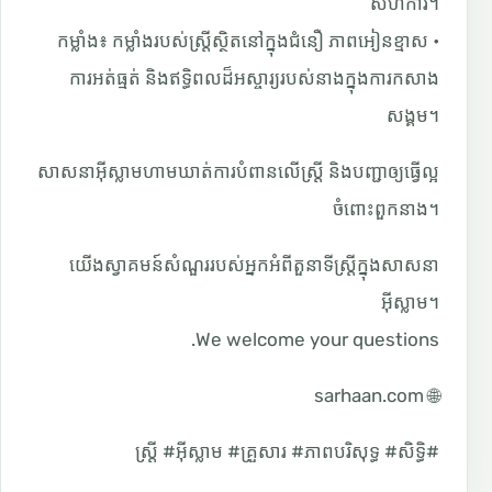
សហការ។
• កម្លាំង៖ កម្លាំងរបស់ស្ត្រីស្ថិតនៅក្នុងជំនឿ ភាពអៀនខ្មាស
ការអត់ធ្មត់ និងឥទ្ធិពលដ៏អស្ចារ្យរបស់នាងក្នុងការកសាង
សង្គម។
សាសនាអ៊ីស្លាមហាមឃាត់ការបំពានលើស្ត្រី និងបញ្ជាឲ្យធ្វើល្អ
ចំពោះពួកនាង។
យើងស្វាគមន៍សំណួររបស់អ្នកអំពីតួនាទីស្ត្រីក្នុងសាសនា
អ៊ីស្លាម។
We welcome your questions.
🌐 sarhaan.com
#ស្ត្រី #អ៊ីស្លាម #គ្រួសារ #ភាពបរិសុទ្ធ #សិទ្ធិ