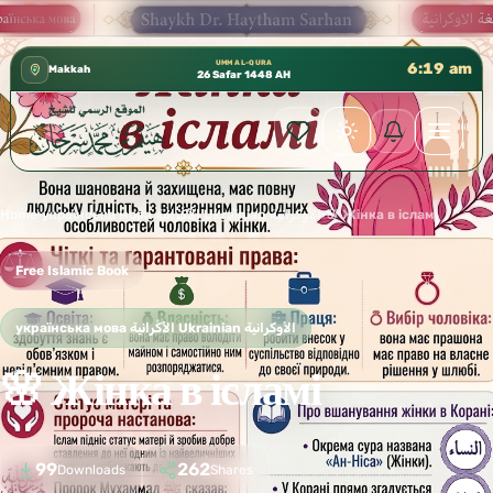
كتب الشيخ هيثم سرحان حفظه الله متوفرة مجانًا في
✦
UMM AL-QURA
6:19 am
Makkah
26 Safar 1448 AH
Home
›
українська мова الأُكْرانية Ukrainian الأوكرانية
›
🌸 Жінка в ісламі
Free Islamic Book
українська мова الأُكْرانية Ukrainian الأوكرانية
🌸 Жінка в ісламі
99
262
Downloads
Shares