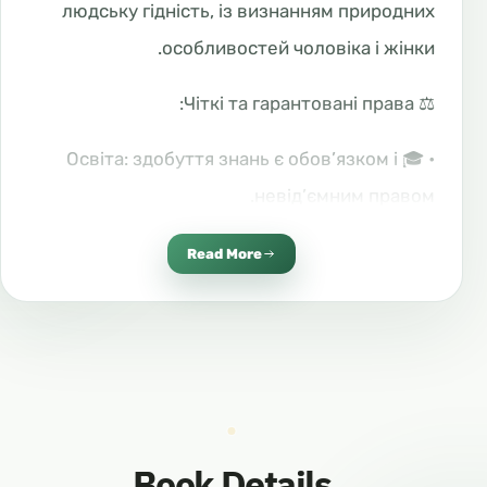
людську гідність, із визнанням природних
особливостей чоловіка і жінки.
⚖️ Чіткі та гарантовані права:
• 🎓 Освіта: здобуття знань є обов’язком і
невід’ємним правом.
• 💰 Власність: вона має право володіти
Read More
майном і самостійно ним розпоряджатися.
• 💼 Праця: робити внесок у суспільство
відповідно до своєї природи.
• 💍 Вибір чоловіка: вона має право на власне
рішення у шлюбі.
Book Details
❤️ Статус матері та пророча настанова: