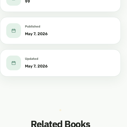
99
• Окрема сура названа її ім’ям, «Сура Мар’ям»,
на честь її чистоти та віри.
Published
✨ Великі приклади, збережені в історії:
May 7, 2026
• Асія: яка увірувала в Аллага та доглядала за
Мусою, мир йому.
Updated
May 7, 2026
• Мар’ям, дочка Імрана: мати Іси, мир йому,
приклад чистоти й віри.
🌱 Жінка і суспільство:
Жінка виховує покоління й формує цінності.
Вона вільна, цнотлива й гідна, береже себе
Related Books
та свою честь.