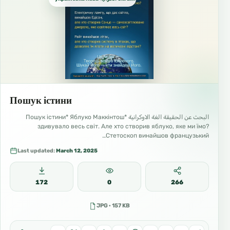
Пошук істини
البحث عن الحقيقة الغة الاوكرانية *Пошук істини* Яблуко Маккінтош
здивувало весь світ. Але хто створив яблуко, яке ми їмо?
Стетоскоп винайшов французький…
Last updated:
March 12, 2025
172
0
266
JPG · 157 KB