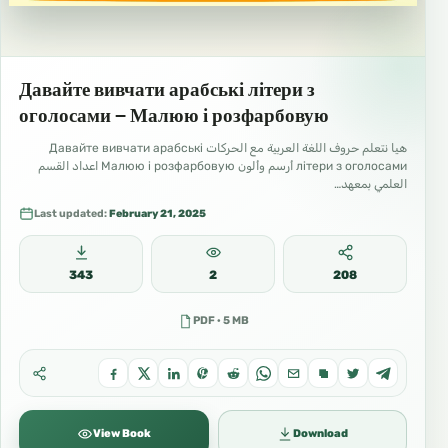
Давайте вивчати арабські літери з
оголосами – Малюю і розфарбовую
هيا نتعلم حروف اللغة العربية مع الحركات Давайте вивчати арабські
літери з оголосами أرسم وألون Малюю і розфарбовую اعداد القسم
العلمي بمعهد…
Last updated:
February 21, 2025
343
2
208
PDF · 5 MB
View Book
Download