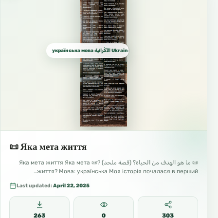
українська мова الأُكْرانية Ukrainian الأوكرانية
📜 Яка мета життя
📜 ما هو الهدف من الحياة؟ (قصة ملحد) ?📜 Яка мета життя Яка мета
життя? Мова: українська Моя історія почалася в перший…
Last updated:
April 22, 2025
263
0
303