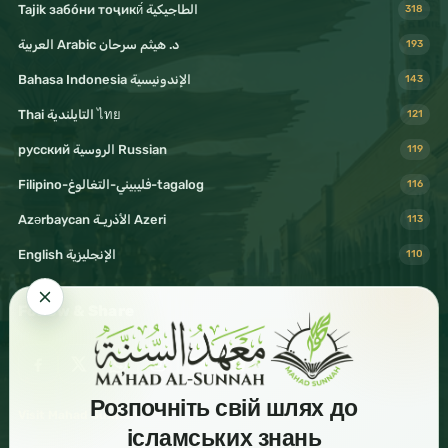
Tajik забо́ни тоҷикӣ́ الطاجيكية
318
د. هيثم سرحان Arabic العربية
193
Bahasa Indonesia الإندونيسية
143
Thai التايلندية ไทย
121
русский الروسية Russian
119
Filipino-فليبيني-التغالوغ-tagalog
116
Azərbaycan الأذريـة Azeri
113
English الإنجليزية
110
Follow & Share
Розпочніть свій шлях до
Visit Mahad Sunnah
ісламських знань