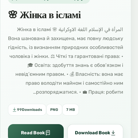
🌸 Жінка в ісламі
المرأة في الإسلام اللغة الاوكرانية 🌸 Жінка в ісламі
Вона шанована й захищена, має повну людську
гідність, із визнанням природних особливостей
чоловіка і жінки. ⚖️ Чіткі та гарантовані права: •
🎓 Освіта: здобуття знань є обов’язком і
невід’ємним правом. • 💰 Власність: вона має
право володіти майном і самостійно ним
розпоряджатися. • 💼 Праця: робити…
99
Downloads
PNG
7 MB
Read Book
Download Book