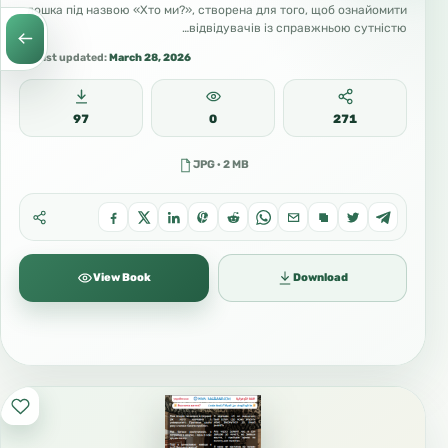
становище жінки в ісламі.
дошка під назвою «Хто ми?», створена для того, щоб ознайомити
відвідувачів із справжньою сутністю…
We welcome your questions.
Last updated:
March 28, 2026
🌐 sarhaan.com
97
0
271
#жінка #іслам #права_жінки #сім’я
JPG · 2 MB
#цнотливість
View Book
Download