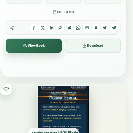
PDF · 4 MB
View Book
Download
українська мова الأُكْرانية Ukrainian الأوكرانية