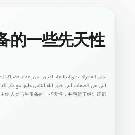
备的一些先天性
سنن الفطرة: مطوية باللغة الصين ، من إعداد فضيلة الش
真主给人类与生俱备的一些天性，并明确了经训证据