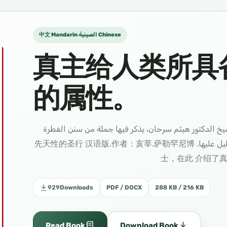
中文 Mandarin الصينية Chinese
真主给人类所具
的属性。
يخ الدكتور هيثم سرحان، يذكر فيها جملة من سنن الفطرة
التي هي الصفات التي خلق الله الناس عليها مع ذكر الدليل عليها. 先天性的圣行 汉语版.作者：亥莘.萨勒罕尼博
士，在此 介绍了
929
Downloads
PDF / DOCX
288 KB / 216 KB
Read Book
Download Book