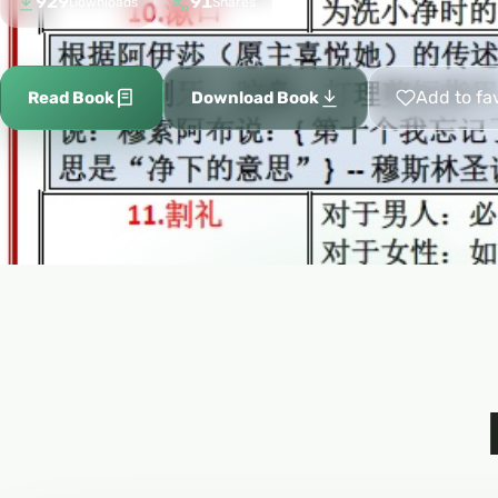
929
91
Downloads
Shares
Add to fa
Read Book
Download Book