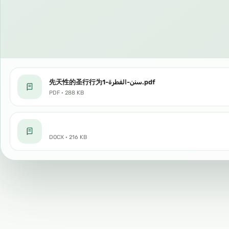
先天性的圣行行为سنن-الفطرة-1.pdf
PDF · 288 KB
DOCX · 216 KB