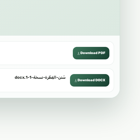
Download PDF
سُنن-الفِطْرة-نسخة-1-1.docx
Download DOCX