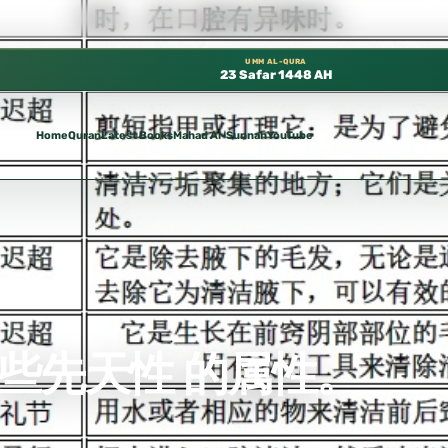
لمسجد النبوي، 📍 باب ٣٧ (باب مكة) – الطابق الثالث 📍 إدارة الشؤون العلمية بالحسبة 📚 متوفرة بجميع اللغات
UMM AL-QURA
23 Safar 1448 AH
Home
Quran
Latest Books
Mahad Al-Sunnah
YouTube
些先天性 的属性。