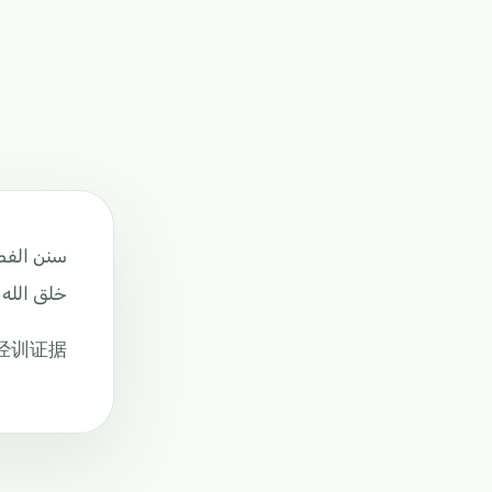
سنن الفطر
خلق الله.
经训证据