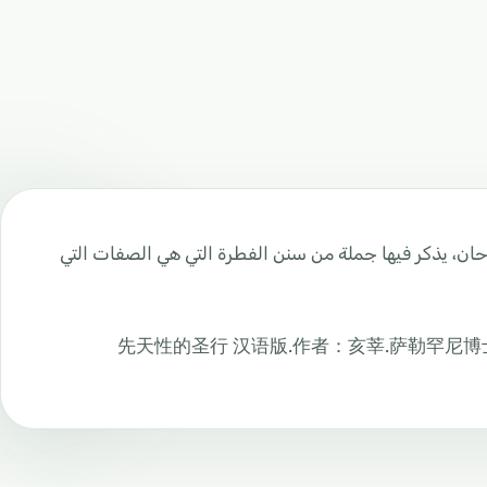
حان، يذكر فيها جملة من سنن الفطرة التي هي الصفات التي
先天性的圣行 汉语版.作者：亥莘.萨勒罕尼