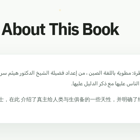
About This Book
ة: مطوية باللغة الصين ، من إعداد فضيلة الشيخ الدكتور هيثم سر
 الناس عليها مع ذكر الدليل عليها
博士，在此 介绍了真主给人类与生俱备的一些天性，并明确了