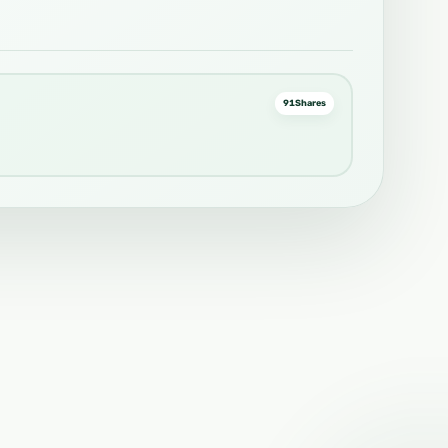
91
Shares