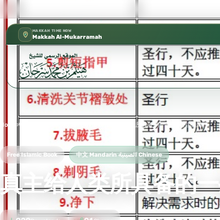
كتب الشيخ هيثم سرحان حفظه الله متوفرة مجانًا في المسجد 
✦
MAKKAH TIME NOW
Makkah Al-Mukarramah
Home
›
中文 Mandarin الصينية Chinese
›
真主给人类所具备的一些先天性 的属性。
Free Islamic Book
中文 Mandarin الصينية Chinese
真主给人类所具备的一