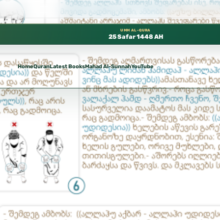
فرة مجانًا في المسجد النبوي، 📍 باب ٣٧ (باب مكة) – الطابق الثالث 📍 إدارة الشؤون العلمية بالحسبة 📚 متوفرة بجميع اللغات
UMM AL-QURA
25 Safar 1448 AH
Home
Quran
Latest Books
Mahad Al-Sunnah
YouTube