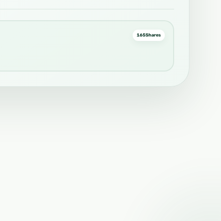
165
Shares