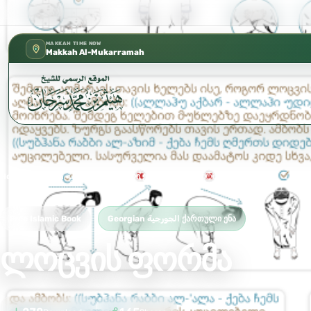
كتب الشيخ هيثم سرحان حفظه الله متوفرة مج
✦
MAKKAH TIME NOW
Makkah Al-Mukarramah
Home
›
Georgian الجورجية ქართული ენა
›
ლოცვის ფორმა
Free Islamic Book
Georgian الجورجية ქართული ენა
ლოცვის ფორმა