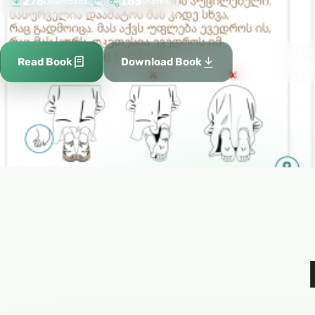
278
165
Downloads
Shares
Add to fa
Read Book
Download Book