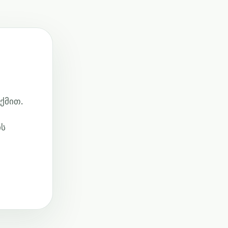
ქმით.
ის