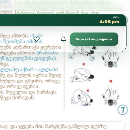
كتب الشيخ هيثم سرحان حفظه الله متو
✦
NOW
4:05 pm
Browse Languages