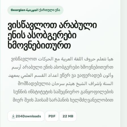
Georgian الجورجية ქართული ენა
ვისწავლოთ არაბული
ენის ასობგერები
ხმოვნებითურთ
هيا نتعلم حروف اللغة العربية مع الحركات ვისწავლოთ
არაბული ენის ასობგერები ხმოვნებითურთ أرسم
وألون ვწერ ვა ვაფერადებ اعداد القسم العلمي بمعهد
السنة بإشراف الشيخ هيثم سرحان მომზადებულია
სუნნის ინსტიტუტის სამეცნიერო განყოფილების
მიერ შეიხ ჰაისამ სარჰანის ხელმძღვანელობით
204
Downloads
PDF
22 MB