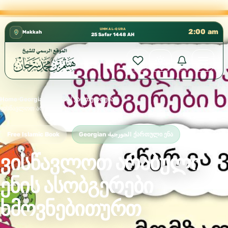
كتب الشيخ هيثم سرحان حفظه الله متوفرة مجانًا في ال
✦
UMM AL-QURA
2:00 am
Makkah
25 Safar 1448 AH
Home
›
Georgian الجورجية ქართული ენა
›
ვისწავლოთ არაბული ენის ასობგერები ხმოვნებითურთ
Free Islamic Book
Georgian الجورجية ქართული ენა
ვისწავლოთ არაბული
ენის ასობგერები
ხმოვნებითურთ