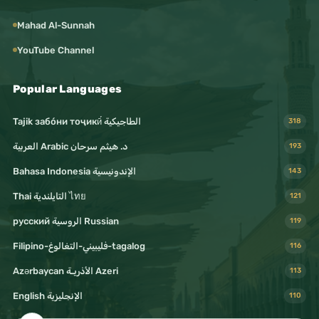
Mahad Al-Sunnah
YouTube Channel
Popular Languages
Tajik забо́ни тоҷикӣ́ الطاجيكية
318
د. هيثم سرحان Arabic العربية
193
Bahasa Indonesia الإندونيسية
143
Thai التايلندية ไทย
121
русский الروسية Russian
119
Filipino-فليبيني-التغالوغ-tagalog
116
Azərbaycan الأذريـة Azeri
113
English الإنجليزية
110