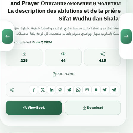
and Prayer Описание омовения и молитвы
La description des ablutions et de la prière
Sifat Wudhu dan Shalat
صفة الوضوء والصلاة دليل مبسّط يوضح الوضوء والصلاة خطوة بخطوة وفق
السنة بأسلوب سهل وواضح. متوفر بلغات متعددة، كل لوحة بلغة مختلفة…
Last updated:
June 7, 2026
225
44
415
PDF · 13 MB
View Book
Download