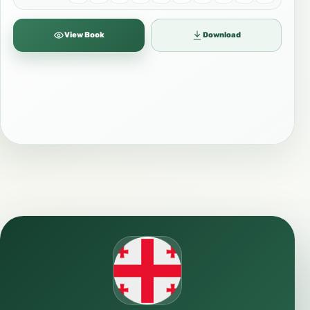
View Book
Download