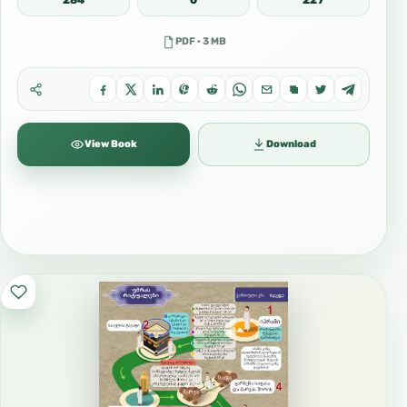
284
0
227
PDF · 3 MB
View Book
Download