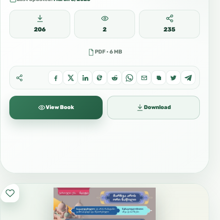
206
2
235
PDF · 6 MB
View Book
Download