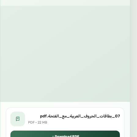
07_بطاقات_الحروف_العربية_مع_الفتحة.pdf
PDF · 22 MB
Download PDF