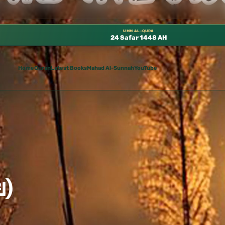
متوفرة مجانًا في المسجد النبوي، 📍 باب ٣٧ (باب مكة) – الطابق الثالث 📍 إدارة الشؤون العلمية بالحسبة 📚 متوفرة بجميع اللغات
UMM AL-QURA
24 Safar 1448 AH
Home
Quran
Latest Books
Mahad Al-Sunnah
YouTube
ย)