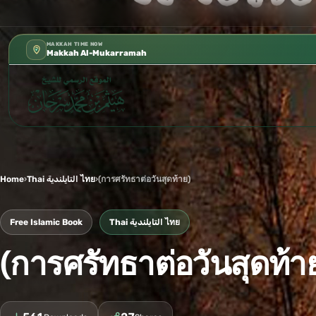
كتب الشيخ هيثم سرحان حفظه الله متوفرة
✦
MAKKAH TIME NOW
Makkah Al-Mukarramah
Home
›
Thai التايلندية ไทย
›
(การศรัทธาต่อวันสุดท้าย)
Free Islamic Book
Thai التايلندية ไทย
(การศรัทธาต่อวันสุดท้า