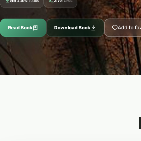
561
27
Downloads
Shares
Add to fa
Read Book
Download Book