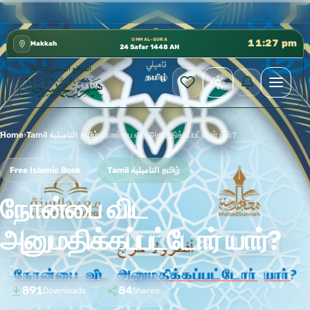
كتب الشيخ هيثم سرحان حفظه الله متوفرة مجانًا في المسجد ا
✦
UMM AL-QURA
11:27 pm
Makkah
24 Safar 1448 AH
Home
›
Tamil التاميلية தமிழ்
›
நோன்பை விட அனுமதிக்கப்பட்டோர் யார்?
Free Islamic Book
Tamil التاميلية தமிழ்
நோன்பை விட
அனுமதிக்கப்பட்டோர் யார்?
891
84
Downloads
Shares