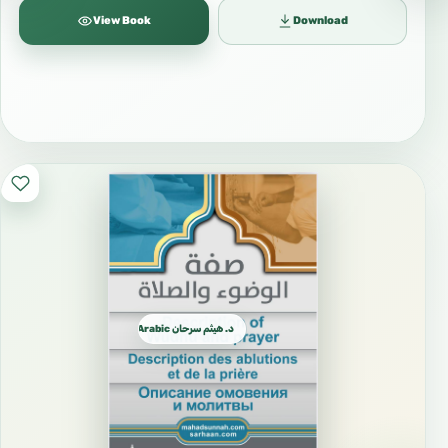
View Book
Download
د. هيثم سرحان Arabic العربية