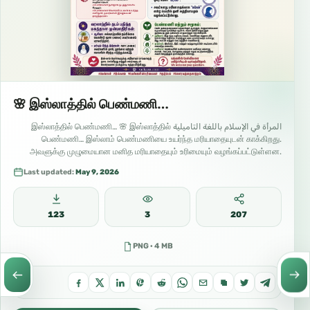
🌸 இஸ்லாத்தில் பெண்மணி…
المرأة في الإسلام باللغة التاميلية இஸ்லாத்தில் பெண்மணி… 🌸 இஸ்லாத்தில்
பெண்மணி… இஸ்லாம் பெண்மணியை உயர்ந்த மரியாதையுடன் காக்கிறது.
அவளுக்கு முழுமையான மனித மரியாதையும் உரிமையும் வழங்கப்பட்டுள்ளன.
அதேவேளை,…
Last updated:
May 9, 2026
123
3
207
PNG · 4 MB