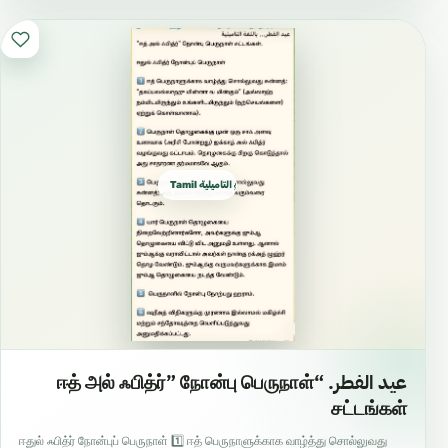
Tamil التاميلية தமிழ்
عيد الفطر. “ஈத் அல் ஃபித்ர்” நோன்பு பெருநாள்
சட்டங்கள்
ஈதுல் ஃபித்ர் நோன்புப் பெருநாள் 1️⃣ ஈத் பெருநாளுக்காக வாழ்த்து சொல்லுவது