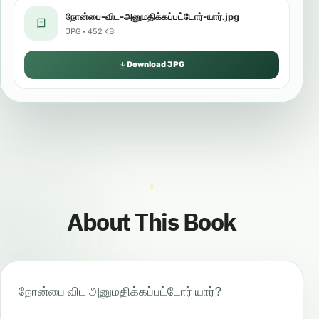
நோன்பை-விட-அனுமதிக்கப்பட்டோர்-யார்.jpg
JPG · 452 KB
Download JPG
About This Book
நோன்பை விட அனுமதிக்கப்பட்டோர் யார்?