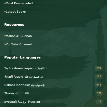
Most Downloaded
Latest Books
Resources
Mahad Al-Sunnah
YouTube Channel
Popular Languages
Tajik забо́ни тоҷикӣ́ الطاجيكية
318
د. هيثم سرحان Arabic العربية
193
Bahasa Indonesia الإندونيسية
143
Thai التايلندية ไทย
121
русский الروسية Russian
119