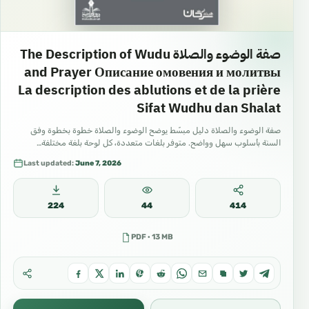
صفة الوضوء والصلاة The Description of Wudu
and Prayer Описание омовения и молитвы
La description des ablutions et de la prière
Sifat Wudhu dan Shalat
صفة الوضوء والصلاة دليل مبسّط يوضح الوضوء والصلاة خطوة بخطوة وفق
السنة بأسلوب سهل وواضح. متوفر بلغات متعددة، كل لوحة بلغة مختلفة…
Last updated:
June 7, 2026
224
44
414
PDF · 13 MB