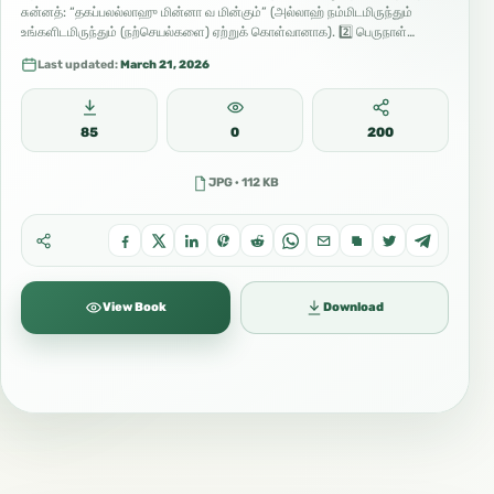
சுன்னத்: “தகப்பலல்லாஹு மின்னா வ மின்கும்” (அல்லாஹ் நம்மிடமிருந்தும்
உங்களிடமிருந்தும் (நற்செயல்களை) ஏற்றுக் கொள்வானாக). 2️⃣ பெருநாள்…
Last updated:
March 21, 2026
85
0
200
JPG · 112 KB
View Book
Download