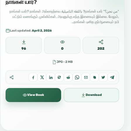
நாங்கள் யார்?
“من نحن؟” நாங்கள் யார்? باللغة التاميلية நாங்கள் யார்? நாங்கள் அல்லாஹ்வை
மட்டும் வணங்கும் முஸ்லிம்கள். அவனுக்கு எந்த இணையும் இல்லை. மேலும்,
நாங்கள் புனித குர்ஆனையும் நபி…
Last updated:
April 2, 2026
96
0
202
JPG · 2 MB
View Book
Download