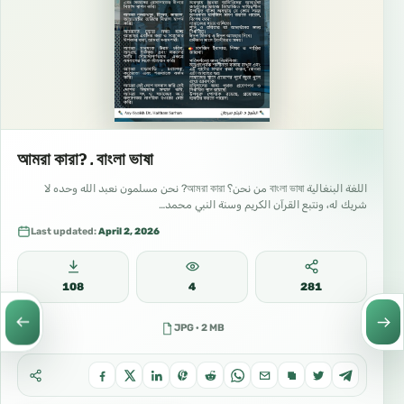
আমরা কারা? ـ বাংলা ভাষা
اللغة البنغالية বাংলা ভাষা من نحن؟ আমরা কারা? نحن مسلمون نعبد الله وحده لا
شريك له، ونتبع القرآن الكريم وسنة النبي محمد…
Last updated:
April 2, 2026
108
4
281
JPG · 2 MB