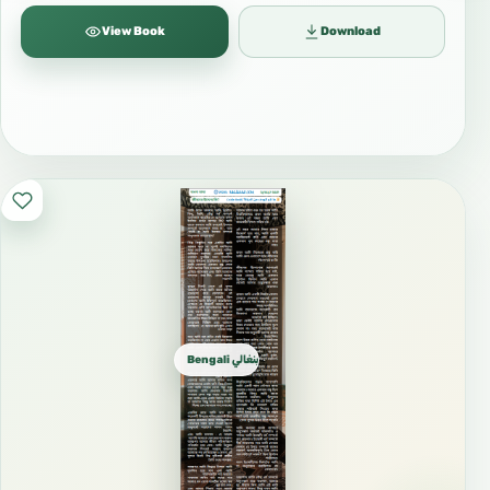
View Book
Download
Bengali بنغالي বাংলা