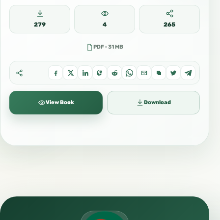
279
4
265
PDF · 31 MB
View Book
Download