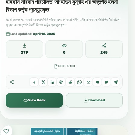
হাইছাম সারহান পরিচালিত ‘মা’হাদুস সুন্নাহ এর অন্তর্গত ইলমী
বিভাগ কর্তৃক প্রস্তুতকৃত
এসো হরকত সহ আরবি হরফগুলি শিখি আঁকো এবং রং করো শাইখ হাইছাম সারহান পরিচালিত ‘মা’হাদুস
সুন্নাহ এর অন্তর্গত ইলমী বিভাগ কর্তৃক প্রস্তুতকৃত…
Last updated:
April 18, 2025
279
0
248
PDF · 5 MB
View Book
Download