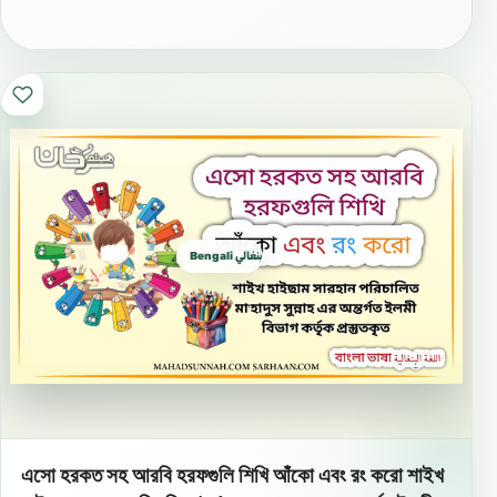
Bengali بنغالي বাংলা
এসো হরকত সহ আরবি হরফগুলি শিখি আঁকো এবং রং করো শাইখ