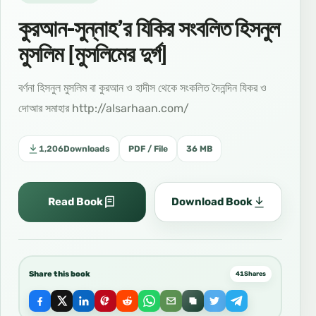
কুরআন-সুন্নাহ’র যিকির সংবলিত হিসনুল
মুসলিম [মুসলিমের দুর্গ]
বর্ণনা হিসনুল মুসলিম বা কুরআন ও হাদীস থেকে সংকলিত দৈনন্দিন যিকর ও
দোআর সমাহার http://alsarhaan.com/
1,206
Downloads
PDF / File
36 MB
Read Book
Download Book
Share this book
41
Shares