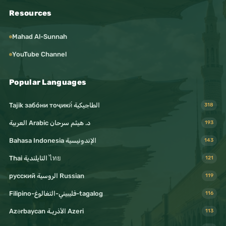
Resources
Mahad Al-Sunnah
YouTube Channel
Popular Languages
Tajik забо́ни тоҷикӣ́ الطاجيكية
318
د. هيثم سرحان Arabic العربية
193
Bahasa Indonesia الإندونيسية
143
Thai التايلندية ไทย
121
русский الروسية Russian
119
Filipino-فليبيني-التغالوغ-tagalog
116
Azərbaycan الأذريـة Azeri
113