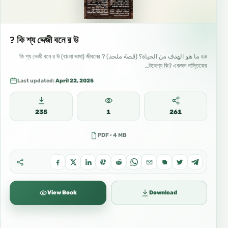
? কি শ্য দ্দেজী বনে র উ
📜 ما هو الهدف من الحياة؟ (قصة ملحد) ? কি শ্য দ্দেজী বনে র উ (বাংলা ভাষা) জীবনের
উদ্দেশ্য কি? একজন নাস্তিকের…
Last updated:
April 22, 2025
235
1
261
PDF · 4 MB
View Book
Download