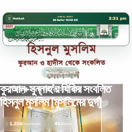
 إدارة الشؤون العلمية بالحسبة 📚 متوفرة بجميع اللغات
✦
UMM AL-QURA
2:31 pm
Makkah
26 Safar 1448 AH
Home
›
Bengali بنغالي বাংলা
›
কুরআন-সুন্নাহ’র যিকির সংবলিত হিসনুল মুসলিম [মুসলিমের দুর্গ]
Free Islamic Book
Bengali بنغالي বাংলা
কুরআন-সুন্নাহ’র যিকির সংবলিত
হিসনুল মুসলিম [মুসলিমের দুর্গ]
1,206
41
Downloads
Shares