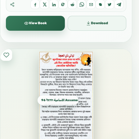
View Book
Download
96 ইছলাম الآسامية Assamese اسامية