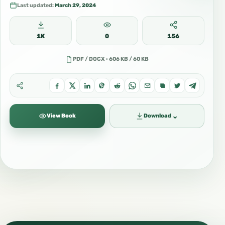
Last updated:
March 29, 2024
1K
0
156
PDF / DOCX · 606 KB / 60 KB
⌄
View Book
Download