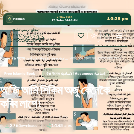
كتب الشيخ هيثم سرحان حفظه الله متوفرة مجانًا في
✦
UMM AL-QURA
10:28 pm
Makkah
23 Safar 1448 AH
Home
›
96 ইছলাম الآسامية Assamese اسامية
›
আজি আমি শিকিম অজু কেনেকৈ কৰিব লাগে ৷
Free Islamic Book
96 ইছলাম الآسامية Assamese اسامية
আজি আমি শিকিম অজু কেনেকৈ
কৰিব লাগে ৷
276
143
Downloads
Shares