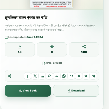
জুলহিজ্জা মাহৰ প্ৰথম দহ ৰাতি
জুলহিজ্জা মাহৰ প্ৰথম দহ ৰাতি এই দিন কেইটাক আমি কেনেকৈ আঁদৰিম? ইবনে আব্বাছ ৰাদ্বিয়াল্লাহু
আনহুমাৰ পৰা বৰ্ণিত, নবী চাল্লাল্লাহু আলাইহি অছাল্লামে কৈছেঃ…
Last updated:
June 7, 2024
1K
0
188
JPG · 285 KB
View Book
Download