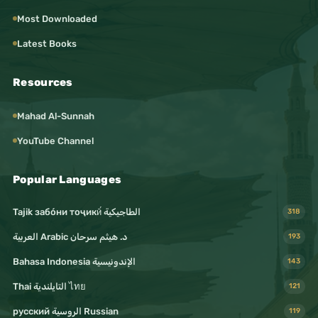
Most Downloaded
Latest Books
Resources
Mahad Al-Sunnah
YouTube Channel
Popular Languages
Tajik забо́ни тоҷикӣ́ الطاجيكية
318
د. هيثم سرحان Arabic العربية
193
Bahasa Indonesia الإندونيسية
143
Thai التايلندية ไทย
121
русский الروسية Russian
119