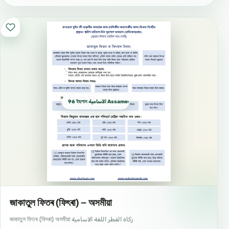
96 ইছলাম الآسامية Assamese اسامية
জাকাতুল ফিতৰ (ফিৎৰা) – অসমীয়া
জাকাতুল ফিতৰ (ফিৎৰা) অসমীয়া زكاة الفطر اللغة الاسامية