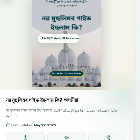
96 ইছলাম الآسامية Assamese اسامية
নৱ মুছলিমৰ গাইড ইছলাম কি? অসমীয়া
নৱ মুছলিমৰ গাইড ইছলাম কি? অসমীয়া دليل المسلم الجديد . ما هو الإسلام؟ اللغة
اسامية
Last updated:
May 29, 2025