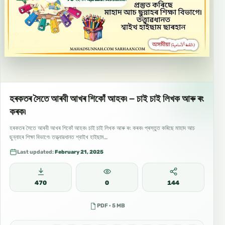
হৰকতৰ সৈতে আৰবী আখৰ শিকোঁ আহক৷ – চাই চাই লিখক আৰু ৰং
কৰক৷
হৰকতৰ সৈতে আৰবী আখৰ শিকোঁ আহক৷ চাই চাই লিখক আৰু ৰং কৰক৷ প্ৰস্তুত কৰিছে মাহাদ আচ
ছুন্নাহৰ শিক্ষা বিভাগে৷ তত্ত্বাৱধানত শ্বাইখ হাইছাম…
Last updated:
February 21, 2025
470
0
144
PDF · 5 MB