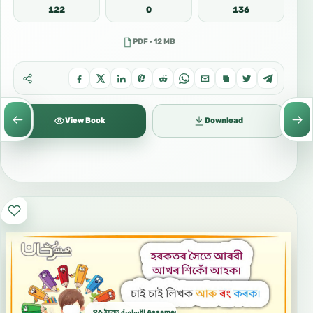
122
0
136
PDF · 12 MB
View Book
Download
96 ইছলাম الآسامية Assamese اسامية