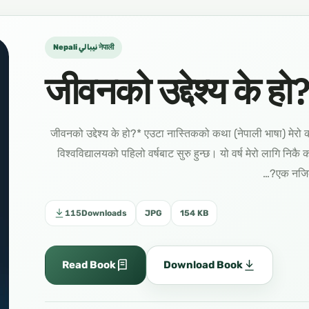
Nepali نيبالي नेपाली
जीवनको उद्देश्य के हो
ما هو الهدف من الحياة؟ قصة ملحد اللغة النيبالية *जीवनको उद्देश्य के हो?* एउटा नास्तिकको कथा (नेपाली भाषा) मे
विश्वविद्यालयको पहिलो वर्षबाट सुरु हुन्छ। यो वर्ष मेरो लागि निकै 
एक नजिकक
115
Downloads
JPG
154 KB
Read Book
Download Book