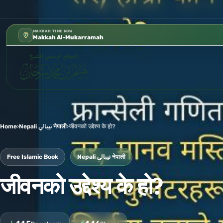
كتب الشيخ هيثم سرحان حفظه الله متو
✦
MAKKAH TIME NOW
Makkah Al-Mukarramah
Home
›
Nepali نيبالي नेपाली
›
जीवनको उद्देश्य के हो?
Free Islamic Book
Nepali نيبالي नेपाली
जीवनको उद्देश्य के हो?