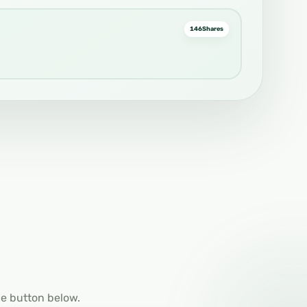
146
Shares
he button below.