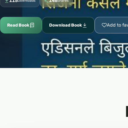
115
146
Downloads
Shares
Add to fa
Read Book
Download Book