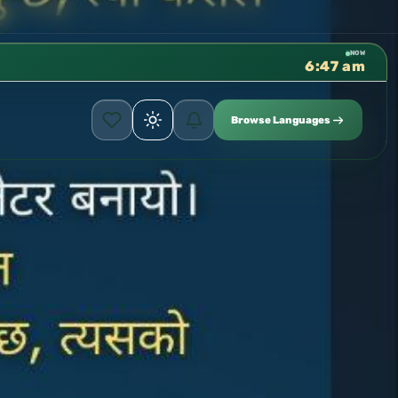
كتب الشيخ هيثم سرحان حفظه ال
✦
NOW
6:47 am
Browse Languages