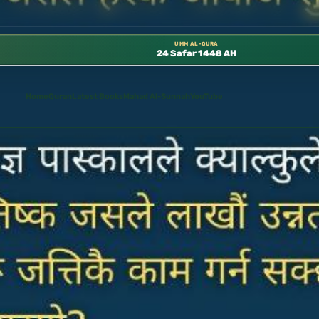
له متوفرة مجانًا في المسجد النبوي، 📍 باب ٣٧ (باب مكة) – الطابق الثالث 📍 إدارة الشؤون العلمية بالحسبة 📚 متوفرة بجميع اللغات
UMM AL-QURA
24 Safar 1448 AH
Home
Quran
Latest Books
Mahad Al-Sunnah
YouTube