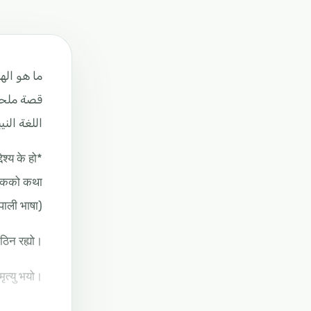
ما هو اله
قصة ملح
اللغة النيب
*जीवनको उद्देश्य के हो?*
तिकको कथा
(नेपाली भाषा)
कठिन रह्यो।
ृत्यु भयो।