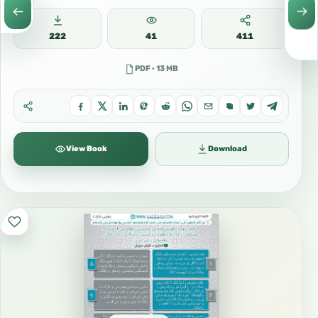
222
41
411
PDF · 13 MB
View Book
Download