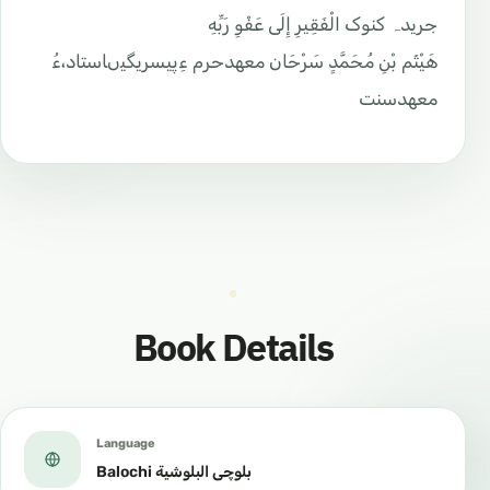
جریدہ کنوک الْفَقِيرِ إِلَى عَفْوِ رَبِّهِ
هَيْثَم بْنِ مُحَمَّدٍ سَرْحَان معهدحرم ءِپیسریگیںاستاد،ءُ
معهدسنت
Book Details
Language
Balochi بلوچی البلوشية