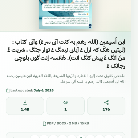
ابن اُسیمین (اللہ رهم بہ کنت آئی سر ءَ) ءِآئی کتاب :
(لهتیں هکّ کہ ازل ءَ آیانی نیمگ ءَ توار جتگ ، شریت ءََ
منّ اتگ ءُ پیش کتگ انت). هُلاسہ اِنت گوں بلوچی
رجانک ءَ
ملخص حُقوق دعت إليها الفطرة وقرَّرتها الشريعة باللغة العربية لابن عثيمين رحمه
الله ابن اُسیمین (اللہ رهم بہ کنت آئی سر ءَ)…
Last updated:
July 6, 2025
1.4K
1
176
PDF / DOCX · 2 MB / 15 KB