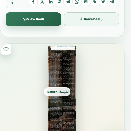
⌄
View Book
Download
Balochi بلوچی البلوشية