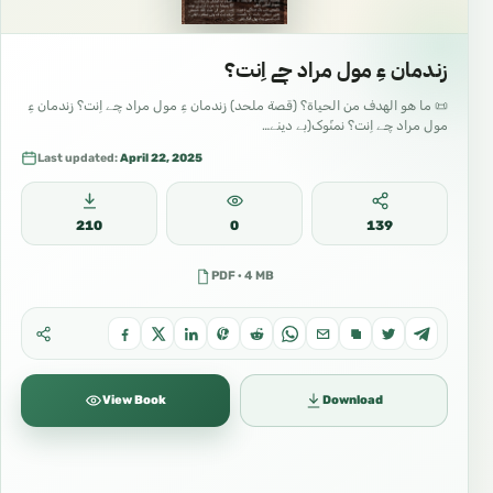
زندمان ءِ مول مراد چے اِنت؟
📜 ما هو الهدف من الحياة؟ (قصة ملحد) زندمان ءِ مول مراد چے اِنت؟ زندمان ءِ
مول مراد چے اِنت؟ نمنّوک(بے دینے…
Last updated:
April 22, 2025
210
0
139
PDF · 4 MB
View Book
Download