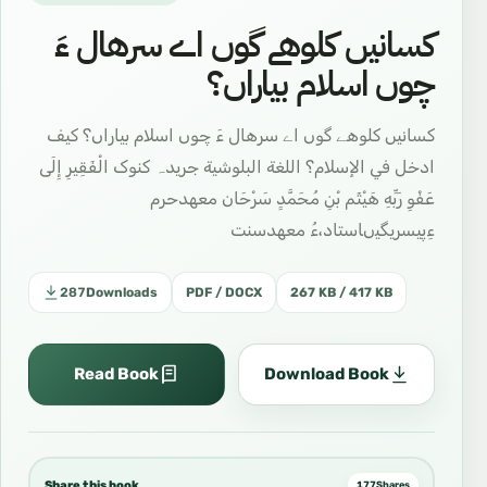
کسانیں کلوهے گوں اے سرهال ءَ
چوں اسلام بیاراں؟
کسانیں کلوهے گوں اے سرهال ءَ چوں اسلام بیاراں؟ كيف
ادخل في الإسلام؟ اللغة البلوشية جریدہ کنوک الْفَقِيرِ إِلَى
عَفْوِ رَبِّهِ هَيْثَم بْنِ مُحَمَّدٍ سَرْحَان معهدحرم
ءِپیسریگیںاستاد،ءُ معهدسنت
287
Downloads
PDF / DOCX
267 KB / 417 KB
Read Book
Download Book
Share this book
177
Shares