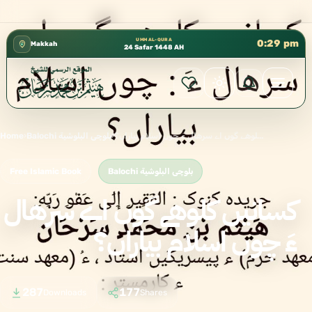
كتب الشيخ هيثم سرحان حفظه الله متوفرة مجانًا في المس
✦
UMM AL-QURA
0:29 pm
Makkah
24 Safar 1448 AH
کسانیں کلوهے گوں اے سرهال ءَ چوں اسلام بیاراں؟
›
Balochi بلوچی البلوشية
›
Home
Balochi بلوچی البلوشية
Free Islamic Book
کسانیں کلوهے گوں اے سرهال
ءَ چوں اسلام بیاراں؟
287
177
Downloads
Shares