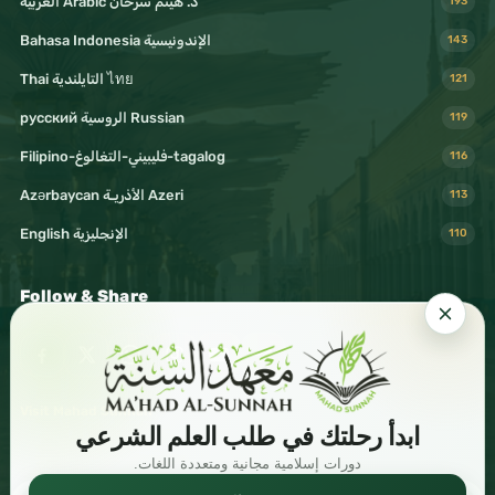
د. هيثم سرحان Arabic العربية
193
Bahasa Indonesia الإندونيسية
143
Thai التايلندية ไทย
121
русский الروسية Russian
119
Filipino-فليبيني-التغالوغ-tagalog
116
Azərbaycan الأذريـة Azeri
113
English الإنجليزية
110
Follow & Share
Visit Mahad Sunnah
ابدأ رحلتك في طلب العلم الشرعي
دورات إسلامية مجانية ومتعددة اللغات.