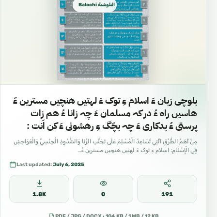
Balochi بلوچی البلوشية
بلوچی زبان ءَ اسلام ءِ توک ءَ لهتیں هنچیں مسترین ءُ
هاسیں راه ءُ در کہ مسلمان ءَ چہ زانا ءُ هم زات
پرستی ءُ بدکاری ءَ چہ بچّگ ءِ رهشونی ءَ کن اَنت :
مِنْ أَهَمِّ الطُّرُقِ الَّتِي تُسَاعِدُ الْمُسْلِمَ عَلَى تَجَنُّبِ الزِّنَا وَالشُّذُوذِ الْجِنْسِيِّ وَالْفَوَاحِشِ
فِِي الْإِسْلَامِ: اسلام ءِ توک ءَ لهتیں هنچیں مسترین ءُ…
Last updated:
July 6, 2025
1.8K
0
191
PDF / JPG / DOCX · 104 KB / 1 MB / 12 KB