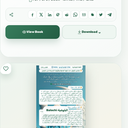
⌄
View Book
Download
Balochi بلوچی البلوشية