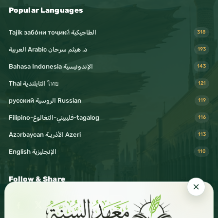
Popular Languages
Tajik забо́ни тоҷикӣ́ الطاجيكية
318
د. هيثم سرحان Arabic العربية
193
Bahasa Indonesia الإندونيسية
143
Thai التايلندية ไทย
121
русский الروسية Russian
119
Filipino-فليبيني-التغالوغ-tagalog
116
Azərbaycan الأذريـة Azeri
113
English الإنجليزية
110
Follow & Share