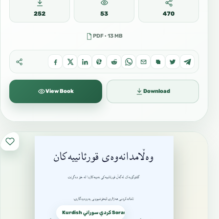
252
53
470
PDF · 13 MB
View Book
Download
Kurdish كردي سوراني Sorani dialect