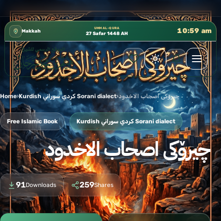
 إدارة الشؤون العلمية بالحسبة 📚 متوفرة بجميع اللغات
✦
UMM AL-QURA
11:00 am
Makkah
27 Safar 1448 AH
Home
›
Kurdish كردي سوراني Sorani dialect
›
چیرۆکی اصحاب الاخدود
Free Islamic Book
Kurdish كردي سوراني Sorani dialect
چیرۆکی اصحاب الاخدود
91
259
Downloads
Shares