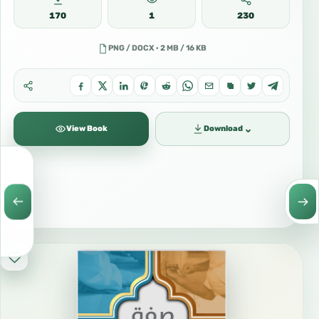
170
1
230
PNG / DOCX · 2 MB / 16 KB
⌄
View Book
Download