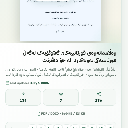
وەڵامدانەوەی قورئانییەکان گفتوگۆیەک لەگەڵ
قورئانییەکی تەوبەكاردا لە خۆ دەگرێت
الرَّدُّ عَلَى القُرْآنِيِّينَ وفيه: حِوَارٌ مَعَ قُرْآنِيٍّ تَائِبٍ اللغة الكردية- السورانية زمانی کوردی
ـ سۆرانی وەڵامدانەوەی قورئانییەکان گفتوگۆیەک لەگەڵ قورئانییەکی تەوبەكاردا لە…
Last updated:
May 1, 2026
134
7
236
PDF / DOCX · 860 KB / 121 KB