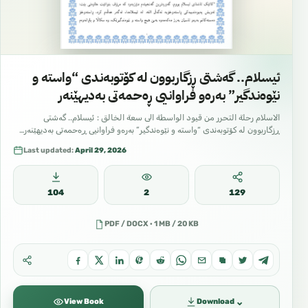
ئیسلام.. گەشتی ڕزگاربوون لە کۆتوبەندی “واستە و
نێوەندگیر” بەرەو فراوانیی ڕەحمەتی بەدیهێنەر
الاسلام رحلة التحرر من قيود الواسطة الى سعة الخالق : ئیسلام.. گەشتی
ڕزگاربوون لە کۆتوبەندی “واستە و نێوەندگیر” بەرەو فراوانیی ڕەحمەتی بەدیهێنەر…
Last updated:
April 29, 2026
104
2
129
PDF / DOCX · 1 MB / 20 KB
⌄
View Book
Download