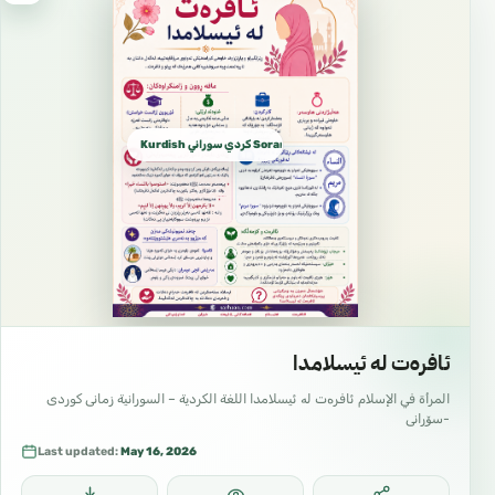
Kurdish كردي سوراني Sorani dialect
ئافرەت لە ئیسلامدا
المرأة في الإسلام ئافرەت لە ئیسلامدا اللغة الكردية – السورانية زمانی کوردی
-سۆرانی
Last updated:
May 16, 2026