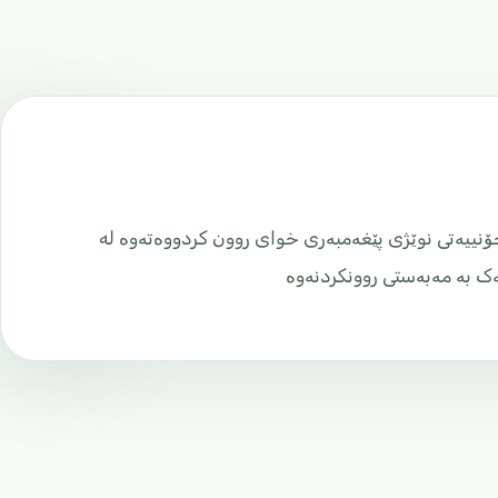
ۆنییەتی نوێژی پێغەمبەری خوای روون کردووەتەوە له
ەک بە مەبەستی روونکردنەوە