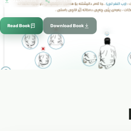
201
88
Downloads
Shares
Add to fa
Read Book
Download Book