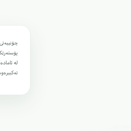
چۆنییەتی 
پۆستەرێکی
له ئامادە
تەکبیرەوە