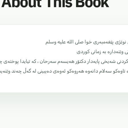
About This Book
نوێژی پێغەمبەری خوا صلی الله علیه وسلم
 وێنەدارە بە زمانی کوردی
کردنی شەیخی پایەدار دکتۆر هەیسەم سەرحان ، کە تیایدا پوختەی چ
 تاوەکو سەلام دانەوە هەروەکو ئەوەی دەیبینی لە گەڵ چەند وێنەی