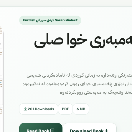
Kurdish كردي سوراني Sorani dialect
غەمبەری خوا صلی
تەرێکی وێنەدارە بە زمانی کوردی له ئامادەکردنی شەیخی
ەتی نوێژی پێغەمبەری خوای روون کردووەتەوە له تەکبیرەوە
ەند وێنەیەک بە مەبەستی روونکردنەوە
201
Downloads
PDF
6 MB
Read Book
Download Book