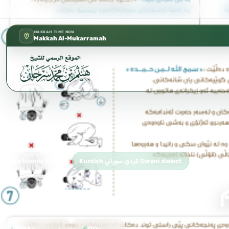
كتب الشيخ هيثم سرحان حفظه الله متوف
✦
MAKKAH TIME NOW
Makkah Al-Mukarramah
نوێژی پێغەمبەری خوا صلی الله علیه وسلم
›
Kurdish كردي سوراني Sorani dialect
›
Home
Kurdish كردي سوراني Sorani dialect
Free Islamic Book
م