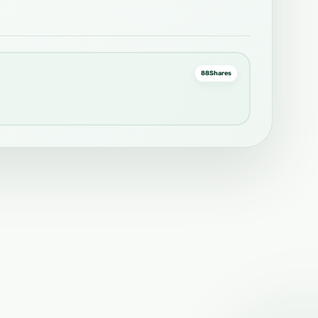
88
Shares