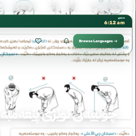
كتب الشيخ هيثم سرحان حفظه الل
✦
NOW
6:12 am
Browse Languages
چۆنییەتی نوێژی پێغەمبە