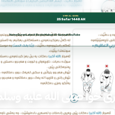
ه متوفرة مجانًا في المسجد النبوي، 📍 باب ٣٧ (باب مكة) – الطابق الثالث 📍 إدارة الشؤون العلمية بالحسبة 📚 متوفرة بجميع اللغات
UMM AL-QURA
25 Safar 1448 AH
Home
Quran
Latest Books
Mahad Al-Sunnah
YouTube
چۆنییەتی 
ری خوا صلی الله علیه وسل