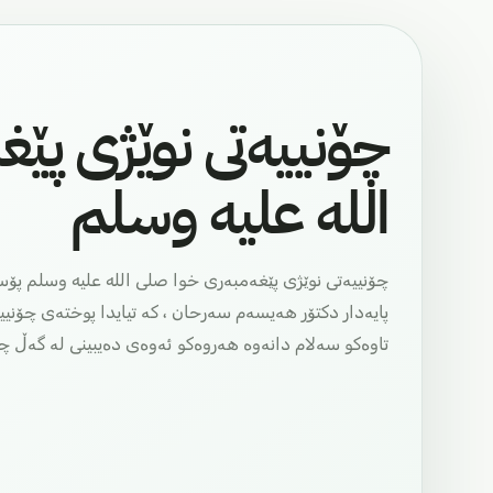
چۆنییەتی نوێژی پێ
الله علیه وسلم
چۆنییەتی نوێژی پێغەمبەری خوا صلی الله علیه وسلم پۆس
پایەدار دکتۆر هەیسەم سەرحان ، کە تیایدا پوختەی چۆنیی
تاوەکو سەلام دانەوە هەروەکو ئەوەی دەیبینی لە گەڵ چ