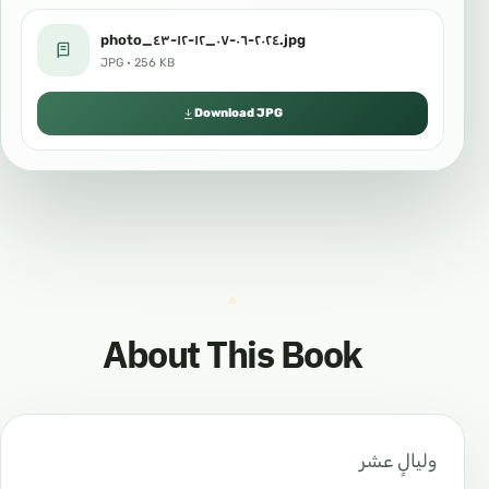
photo_٢٠٢٤-٠٦-٠٧_١٢-١٢-٤٣.jpg
JPG · 256 KB
Download JPG
About This Book
وليالٍ عشر