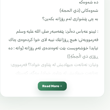
دە شەوەکە
شەوەکانی (ذي الحجة)
بە چی پێشوازی لەم رۆژانە بکەین؟
‌: ئیبنو عه‌باس ده‌ڵێ: پێغه‌مبه‌ر صلى الله عليه وسلم
فه‌رموویه‌تى: هیچ ڕۆژانێك نییه‌ لای خوا كرده‌وه‌ى چاك
تیایدا خۆشه‌ویست بێت ئه‌وه‌نده‌ى ئه‌م رۆژانه‌ (واته‌ : ده‌
ڕۆژی ذي الْحِجَّةِ))
وتیان: ته‌نانه‌ت جیهادیش له‌ پێناوى خوادا؟ فه‌رمووی:
ته‌نانه‌ت جیهادیش له‌ پێناوی خوادا، مه‌گه‌ر كه‌سێك
به‌نه‌فس‌و ماڵی ده‌رچووبێت هیچ شتێكی له‌گه‌ڵ خۆی
Read More
نه‌هێنابێته‌وه‌ له‌وان
وە کردەوەی چاک گشتگیرە هەموو جۆرەکانی پەرستش
دەگرێتەوە