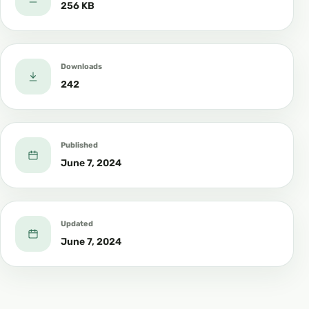
256 KB
۳_ قوربانی کردن ئەویش سوننەتێکی مەئەکەدەیە ، وە
هەرکەسێک ویستی قوربانی بکات ئەوا موو لە خۆی
ناکاتەوە و نینۆکەکانی ناقرتێنێت لە چوونە ناو مانگی ( ذي
Downloads
الحجة) ەوە تاوەکو قوربانییەکەی سەردەبڕێت
242
٤_ زۆروتنی تەهلیل و تەکبیر و تەحمید .
وە شێوازی تەکبیر :
Published
الله أكبر الله أكبر الله أكبر
June 7, 2024
لا إله إلا الله
الله أكبر الله أكبر ولله الحمد.
Updated
June 7, 2024