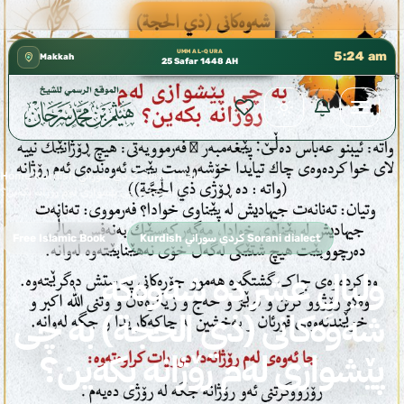
كتب الشيخ هيثم سرحان حفظه الله متوفرة مجانًا في المسجد ال
✦
UMM AL-QURA
5:24 am
Makkah
25 Safar 1448 AH
›
Kurdish كردي سوراني Sorani dialect
›
Home
وليالٍ عشر دە شەوەکە شەوەکانی (ذي الحجة) بە چی پێشوازی لەم رۆژانە بکەین؟
Kurdish كردي سوراني Sorani dialect
Free Islamic Book
وليالٍ عشر دە شەوەکە
شەوەکانی (ذي الحجة) بە چی
پێشوازی لەم رۆژانە بکەین؟