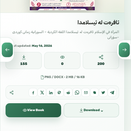
ئافرەت لە ئیسلامدا
المرأة في الإسلام ئافرەت لە ئیسلامدا اللغة الكردية – السورانية زمانی کوردی
-سۆرانی
Last updated:
May 16, 2026
155
0
200
PNG / DOCX · 2 MB / 16 KB
⌄
View Book
Download