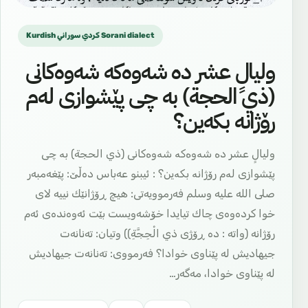
Kurdish كردي سوراني Sorani dialect
وليالٍ عشر دە شەوەکە شەوەکانی
(ذي الحجة) بە چی پێشوازی لەم
رۆژانە بکەین؟
وليالٍ عشر دە شەوەکە شەوەکانی (ذي الحجة) بە چی
پێشوازی لەم رۆژانە بکەین؟ ‌: ئیبنو عه‌باس ده‌ڵێ: پێغه‌مبه‌ر
صلى الله عليه وسلم فه‌رموویه‌تى: هیچ ڕۆژانێك نییه‌ لای
خوا كرده‌وه‌ى چاك تیایدا خۆشه‌ویست بێت ئه‌وه‌نده‌ى ئه‌م
رۆژانه‌ (واته‌ : ده‌ ڕۆژی ذي الْحِجَّةِ)) وتیان: ته‌نانه‌ت
جیهادیش له‌ پێناوى خوادا؟ فه‌رمووی: ته‌نانه‌ت جیهادیش
له‌ پێناوی خوادا، مه‌گه‌ر…