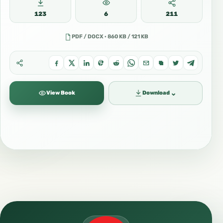
123
6
211
PDF / DOCX · 860 KB / 121 KB
⌄
View Book
Download