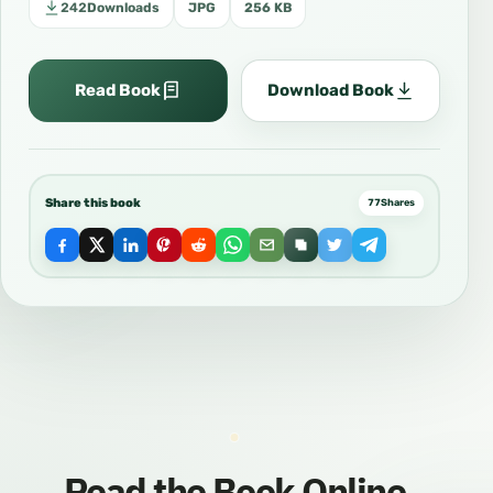
242
Downloads
JPG
256 KB
Read Book
Download Book
Share this book
77
Shares
Read the Book Online