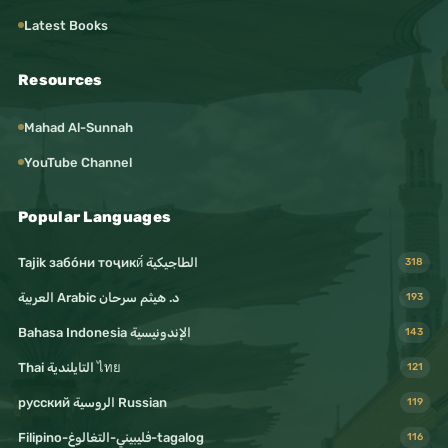
Latest Books
Resources
Mahad Al-Sunnah
YouTube Channel
Popular Languages
Tajik забо́ни тоҷикӣ́ الطاجيكية
318
د. هيثم سرحان Arabic العربية
193
Bahasa Indonesia الإندونيسية
143
Thai التايلندية ไทย
121
русский الروسية Russian
119
Filipino-فليبيني-التغالوغ-tagalog
116