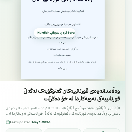
Kurdish كردي سوراني Sorani dialect
وەڵامدانەوەی قورئانییەکان گفتوگۆیەک لەگەڵ
قورئانییەکی تەوبەكاردا لە خۆ دەگرێت
الرَّدُّ عَلَى القُرْآنِيِّينَ وفيه: حِوَارٌ مَعَ قُرْآنِيٍّ تَائِبٍ اللغة الكردية- السورانية زمانی کوردی
ـ سۆرانی وەڵامدانەوەی قورئانییەکان گفتوگۆیەک لەگەڵ قورئانییەکی تەوبەكاردا لە…
Last updated:
May 1, 2026