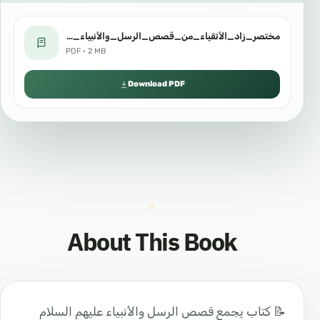
مختصر_زاد_الأتقياء_من_قصص_الرسل_والأنبياء_نسخة_5.pdf
PDF · 2 MB
Download PDF
About This Book
📝 كتاب يجمع قصص الرسل والأنبياء عليهم السلام