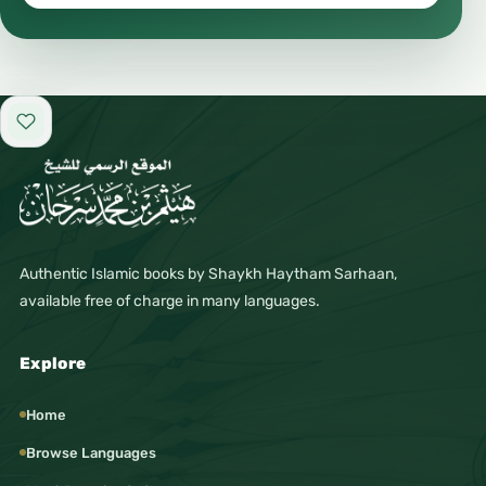
#جماليات
#ذوق
#إبداع_فني
Add to favorites
#تصميم_فني
#هوية_بصرية
#براندنج
#إعلان
Authentic Islamic books by Shaykh Haytham Sarhaan,
#تسويق
available free of charge in many languages.
#تسويق_رقمي
#صناعة_الإعلان
Explore
#إعلام_حديث
Home
#صحافة
Browse Languages
#تصوير_احترافي