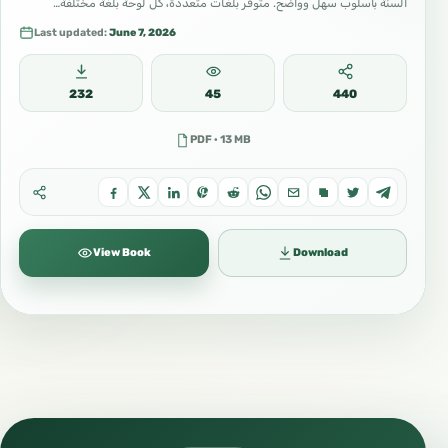
السنة بأسلوب سهل وواضح. متوفر بلغات متعددة، كل لوحة بلغة مختلفة…
#صناعة_المحتوى
Last updated:
June 7, 2026
#إخراج
#كتابة
232
45
440
#قراءة
PDF · 13 MB
#كتب
#أدب
#شعر
#خط
View Book
Download
#خط_عربي
#فن_إسلامي
#تراث
#حضارة
#تاريخ