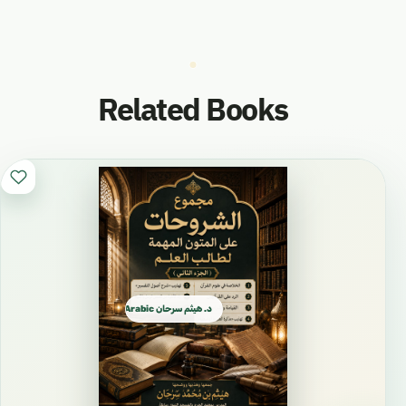
https://t.me/Sarhaan
انستغرام Instagram
https://instagram.com/mahad_alsunna_arabic
Related Books
?r=nametag
Site الموقع
https://alsarhaan.com/ar
التويتر X twitter
https://twitter.com/sarhanhaythem?
s=21&t=BVV6VjyI3UjDOZ9CxSGEWg
د. هيثم سرحان Arabic العربية
قناتنا الواتس اب
https://whatsapp.com/channel/0029Vb69ygZ7