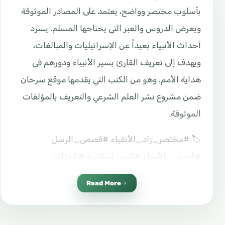
بأسلوب مختصر وواضح، يعتمد على المصادر الموثوقة
ويعرض الدروس والعبر التي يحتاجها المسلم. يسرد
أحداث الأنبياء بعيداً عن الإسرائيليات والمبالغات،
ويهدف إلى تعريف القارئ بسير الأنبياء ودورهم في
هداية الأمم. وهو من الكتب التي يقدمها موقع سرحان
ضمن مشروع نشر العلم الشرعي والتعريف بالمؤلفات
الموثوقة.
🏷️ #مختصر_زاد_الأتقياء #قصص_الرسل
#قصص_الأنبياء #كتب_إسلامية #المؤلف
#موقع_سرحان #sarhaan
Read More
02 اللغة العربية Arabic – الإسلام – معهد السنة
بإشراف د. هيثم سرحان