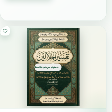
#التوحيد
#العقيدة
#المنهج_السلفي
#السنة_النبوية
#الكتاب_والسنة
#أهل_السنة
#اتباع_السلف
#تعليم_إسلامي
د. هيثم سرحان Arabic العربية
#دروس_علمية
#محاضرات_شرعية
#فقه
#حديث
#تفسير