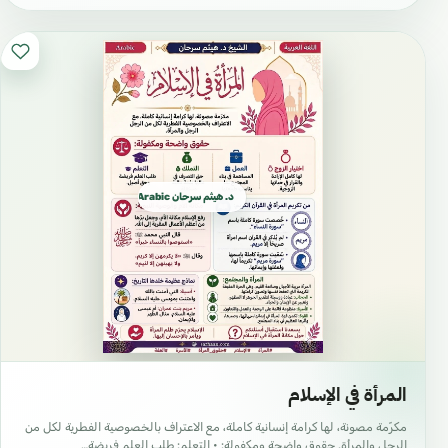
#مكتبة_إسلامية
#محتوى_إسلامي
#منصات_إسلامية
#قناة_إسلامية
#يوتيوب_إسلامي
د. هيثم سرحان Arabic العربية
#تلغرام_إسلامي
#فيسبوك_إسلامي
#انستغرام_إسلامي
#تيك_توك_إسلامي
#تويتر_إسلامي
#واتساب_إسلامي
المرأة في الإسلام
#محاضرات_مرئية
مكرّمة مصونة، لها كرامة إنسانية كاملة، مع الاعتراف بالخصوصية الفطرية لكل من
#دروس_صوتية
الرجل والمرأة. حقوق واضحة ومكفولة: • التعلم: طلب العلم فريضة…