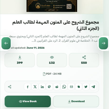
YSd3itPyqB07
تكتوك
مجموع الشروح على المتون المهمة لطالب العلم
(الجزء الثاني)
مجموع الشروح على المتون المهمة لطالب العلم (الجزء الثاني) ويحتوي سبعة
@haythamsarhan2
كتب: 1. الخلاصة في علوم القرآن. 2. الرد على القرآنيين. 3.…
Last updated:
June 11, 2026
#الإسلام
399
132
550
#معهد_السنة
PDF · 24 MB
#هيثم_سرحان
#د_هيثم_سرحان
#العلم_الشرعي
View Book
Download
#طلب_العلم