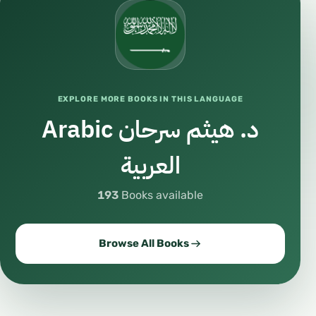
#فلسفة
#فكر
#حوار
#نقاش
#آراء
EXPLORE MORE BOOKS IN THIS LANGUAGE
د. هيثم سرحان Arabic
#إعلام_رقمي
#سوشيال_ميديا
العربية
#منصات_رقمية
193
Books available
#تقنية
#تكنولوجيا
Browse All Books
#ابتكار
#تعلم
#تطوير_الذات