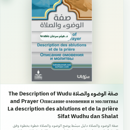
#إبداع
#ثقافة
#إعلام
#موسيقى
د. هيثم سرحان Arabic العربية
#نشيد
#تصميم
#جرافيك
#تصوير
#مونتاج
صفة الوضوء والصلاة The Description of Wudu
#فيديو
and Prayer Описание омовения и молитвы
#صوتيات
La description des ablutions et de la prière
#بودكاست
Sifat Wudhu dan Shalat
#إنتاج_مرئي
صفة الوضوء والصلاة دليل مبسّط يوضح الوضوء والصلاة خطوة بخطوة وفق