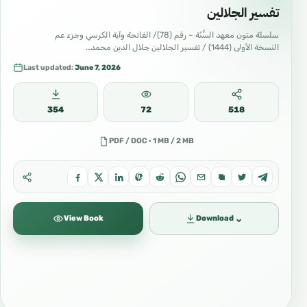
#تزكية
تفسير الجلالين
#أخلاق_إسلامية
سلسلة متون معهد السُّنّة – رقم (78)/ الفاتحة وآية الكرسي وجزء عم
#دعوة_إلى_الله
النسخة الأولى (1444) / تفسير الجلالين جلال الدين محمد…
Last updated:
June 7, 2026
#الدعوة
#نشر_العلم
354
72
518
#علم_نافع
#طالب_علم
PDF / DOC · 1 MB / 2 MB
#اللغة_العربية
#تعلم_العربية
#العربية_لغة_القرآن
⌄
View Book
Download
#علوم_القرآن
#علوم_الحديث
#كتب_إسلامية
#تحميل_كتب