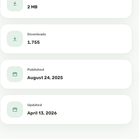
https://www.youtube.com/channel/UCEWJvdO
2 MB
70daHA0yH-eC9caA
Downloads
1,755
Published
August 24, 2025
الفيس بوك Facebook
Updated
April 13, 2026
https://www.facebook.com/attassee.alelmi
التلجرام Telegram