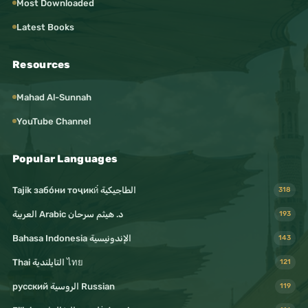
Most Downloaded
#عدسة
Latest Books
#لقطة
#سينما
Resources
#أفلام
Mahad Al-Sunnah
#إخراج_سينمائي
YouTube Channel
#تمثيل
#مسرح
Popular Languages
#أداء
Tajik забо́ни тоҷикӣ́ الطاجيكية
318
#سيناريو
د. هيثم سرحان Arabic العربية
193
#قصة
Bahasa Indonesia الإندونيسية
143
#سرد
Thai التايلندية ไทย
121
#حكاية
русский الروسية Russian
119
#موسيقى_عالمية