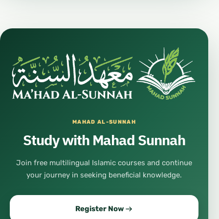
#إلهام
#تحفيز
#تنمية_ذاتية
#وعي
#مجتمع
#شباب
#مبادرات
#مشاريع
MAHAD AL-SUNNAH
#رسالة
Study with Mahad Sunnah
#فن_تشكيلي
Join free multilingual Islamic courses and continue
#فن_رقمي
your journey in seeking beneficial knowledge.
#رسم
#لوحات
Register Now
#ألوان