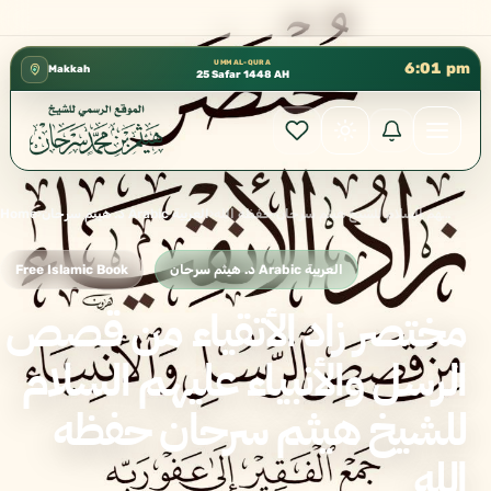
كتب الشيخ هيثم سرحان حفظه الله متوفرة مجانًا في المسجد النبوي، 📍 
✦
UMM AL-QURA
6:01 pm
Makkah
25 Safar 1448 AH
مختصر زاد الأتقياء من قصص الرسل والأنبياء عليهم السلام للشيخ هيثم سرحان حفظه الله
›
د. هيثم سرحان Arabic العربية
›
Home
د. هيثم سرحان Arabic العربية
Free Islamic Book
مختصر زاد الأتقياء من قصص
الرسل والأنبياء عليهم السلام
للشيخ هيثم سرحان حفظه
الله