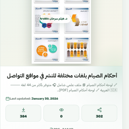
د. هيثم سرحان Arabic العربية
أحكام الصيام بلغات مختلفة للنشر في موافع التواصل
🔗 لوحة أحكام الصيام 📘 ملف علمي شامل 🎧 متوفر بأكثر من 44 لغة ⸻
🇸🇦 العربية 🔗 لوحة أحكام الصيام (PDF)…
Last updated:
January 30, 2026
384
0
302