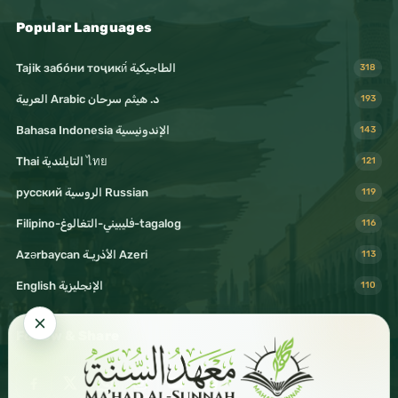
Popular Languages
Tajik забо́ни тоҷикӣ́ الطاجيكية
318
د. هيثم سرحان Arabic العربية
193
Bahasa Indonesia الإندونيسية
143
Thai التايلندية ไทย
121
русский الروسية Russian
119
Filipino-فليبيني-التغالوغ-tagalog
116
Azərbaycan الأذريـة Azeri
113
English الإنجليزية
110
Follow & Share