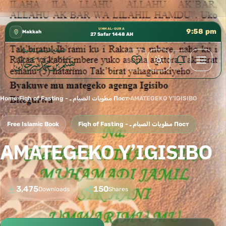
كتب الشيخ هيثم سرحان حفظه الله متوفرة مجانًا في المسجد الن
✦
UMM AL-QURA
9:58 pm
Makkah
27 Safar 1448 AH
Home
›
Fiqh of Fasting - مطويات الصيام ـ Пост
›
AMATEGEKO Y’IGISIBO
Free Islamic Book
Fiqh of Fasting - مطويات الصيام ـ Пост
AMATEGEKO Y’IGISIBO
3,475
150
Downloads
Shares