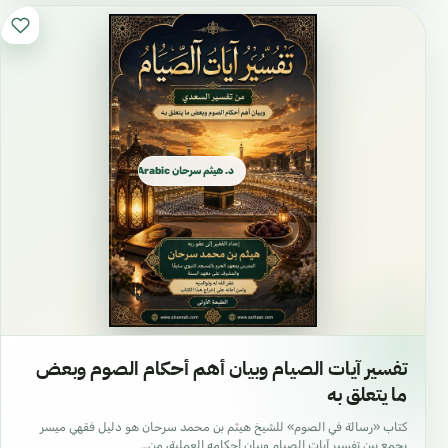
د. هيثم سرحان Arabic العربية
تفسير آيات الصيام وبيان أهم أحكام الصوم وبعض
ما يتعلق به
كتاب «رسالة في الصوم» للشيخ هيثم بن محمد سرحان هو دليل فقهي ميسر
يجمع بين تفسير آيات الصيام وبيان أحكامه العملية، من…