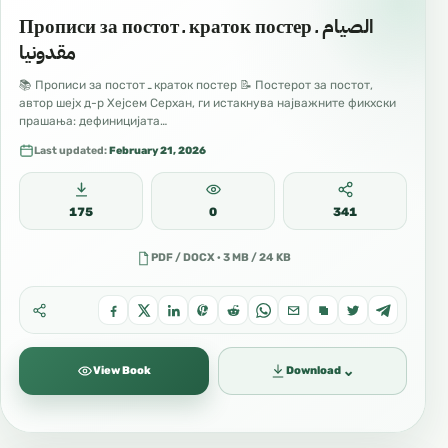
Прописи за постот ـ краток постер الصيام ـ
مقدونيا
📚 Прописи за постот ـ краток постер 📝 Постерот за постот,
автор шејх д-р Хејсем Серхан, ги истакнува најважните фикхски
прашања: дефиницијата…
Last updated:
February 21, 2026
175
0
341
PDF / DOCX · 3 MB / 24 KB
⌄
View Book
Download