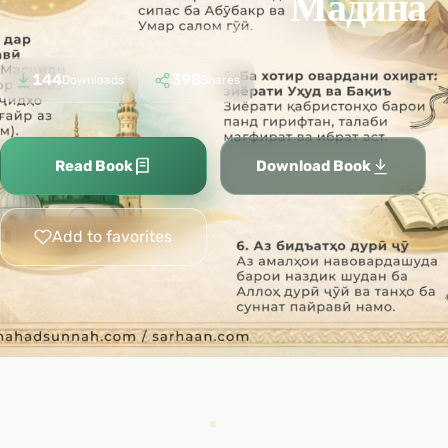
Мадина
144
398
Downloads
Shares
Read Book
Download Book
Add to favorites