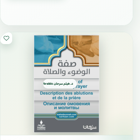
د. هيثم سرحان Arabic العربية