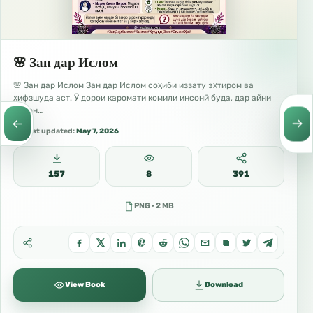
🌸 Зан дар Ислом
🌸 Зан дар Ислом Зан дар Ислом соҳиби иззату эҳтиром ва
ҳифзшуда аст. Ӯ дорои каромати комили инсонӣ буда, дар айни
замон…
Last updated:
May 7, 2026
157
8
391
PNG · 2 MB
View Book
Download