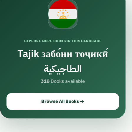
EXPLORE MORE BOOKS IN THIS LANGUAGE
Tajik забо́ни тоҷикӣ́
الطاجيكية
318
Books available
Browse All Books