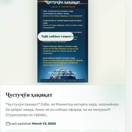
Tajik забо́ни тоҷикӣ́ الطاجيكية
Ҷустуҷӯи ҳақиқат
*Ҷустуҷӯи ҳақиқат* Себе, ки Макинтош ихтироъ кард, ҷаҳониёнро
ба ҳайрат овард. Аммо кӣ он себеро офарид, ки мо мехӯрем?!
Стуроскопро як табиби…
Last updated:
March 13, 2025