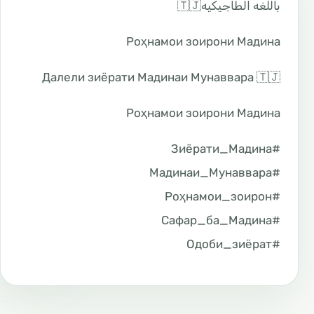
باللغه الطاجيكيه🇹🇯
Роҳнамои зоирони Мадина
Далели зиёрати Мадинаи Мунаввара 🇹🇯
Роҳнамои зоирони Мадина
#Зиёрати_Мадина
#Мадинаи_Мунаввара
#Роҳнамои_зоирон
#Сафар_ба_Мадина
#Одоби_зиёрат