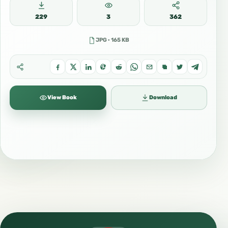
229
3
362
JPG · 165 KB
View Book
Download