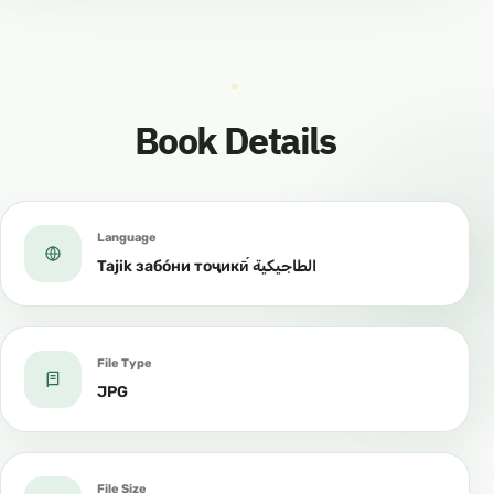
Book Details
Language
Tajik забо́ни тоҷикӣ́ الطاجيكية
File Type
JPG
File Size