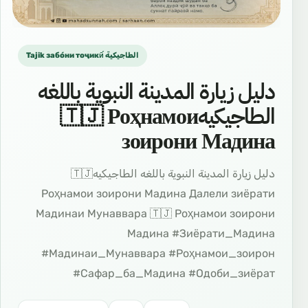
Tajik забо́ни тоҷикӣ́ الطاجيكية
دليل زيارة المدينة النبوية باللغه
الطاجيكيه🇹🇯 Роҳнамои
зоирони Мадина
دليل زيارة المدينة النبوية باللغه الطاجيكيه🇹🇯
Роҳнамои зоирони Мадина Далели зиёрати
Мадинаи Мунаввара 🇹🇯 Роҳнамои зоирони
Мадина #Зиёрати_Мадина
#Мадинаи_Мунаввара #Роҳнамои_зоирон
#Сафар_ба_Мадина #Одоби_зиёрат