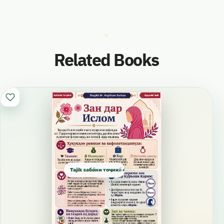
Related Books
Tajik забо́ни тоҷикӣ́ الطاجيكية