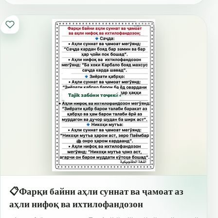
Tajik забо́ни тоҷикӣ́ الطاجيكية
📋Фарқи байни аҳли суннат ва ҷамоат аз
аҳли нифоқ ва ихтилофандозон