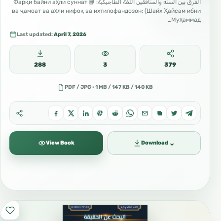
الفرق بين السنة والمنافقين اللغة الطاجيكية: 📘 Фарқи байни аҳли суннат
ва ҷамоат ва аҳли нифоқ ва ихтилофандозон; (Шайх Ҳайсам ибни
Муҳаммад…
Last updated:
April 7, 2026
288
3
379
PDF / JPG · 1 MB / 147 KB / 140 KB
⌄
View Book
Download