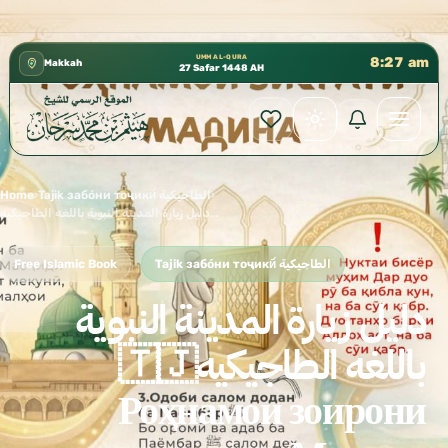
كتب الشيخ هيثم سرحان حفظه الله متوفرة مجانًا في المسجد 
✦
UMM AL-QURA
8:27 am
Makkah
27 Safar 1448 AH
Home
›
Tajik забо́ни тоҷикӣ́ الطاجيكية
›
دليل زيارة المدينة النبوية باللغه الطاجيكيه🇹🇯 Роҳнамои зоирони Мадина
Free Islamic Book
Tajik забо́ни тоҷикӣ́ الطاجيكية
دليل زيارة المدينة النبوية
باللغه الطاجيكيه🇹🇯
Роҳнамои зоирони