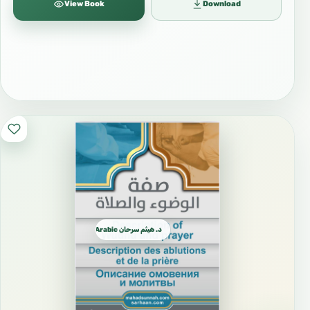
View Book
Download
د. هيثم سرحان Arabic العربية