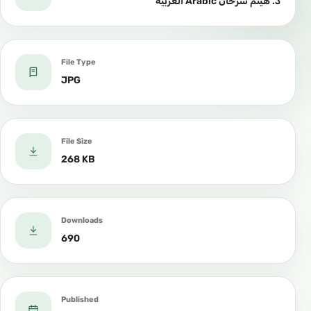
د. هيثم سرحان Arabic العربية
اعتمر أربع عُمر كلُهن في ذي القعدة إلا التي مع حجته.
قال النووي: إنما اعتمر النبي صلى الله عليه وسلم هذه
File Type
العمرة في ذي القعدة لفضيلة هذا الشهر ولمخالفة
JPG
الجاهلية في ذلك.
فإنهم كانوا يرون العمرة في الأشهر الحرم أفجر الفجور.
File Size
268 KB
وابن القيم رحمه الله ـ على جلالة قدره ـ ذكر المفاضلة
بين عمرة رمضان، وعمرة ذي القعدة، ثم قال: وهذا مما
أستخير الله فيه، فمن كان له فضل علم فليفدنا أو فليعد
Downloads
به علينا.
690
Published