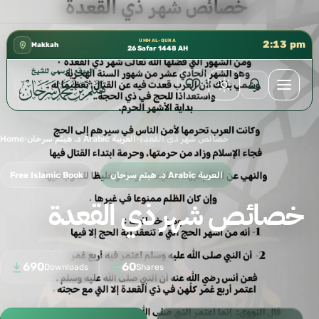
كتب الشيخ هيثم سرحان حفظه الله متوفرة مجانًا في المس
✦
UMM AL-QURA
2:13 pm
Makkah
26 Safar 1448 AH
خصائص شهر ذي القعدة
›
د. هيثم سرحان Arabic العربية
›
Home
د. هيثم سرحان Arabic العربية
Free Islamic Book
خصائص شهر ذي القعدة
690
60
Downloads
Shares