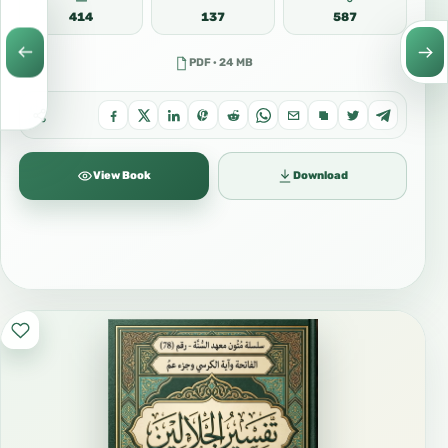
414
137
587
PDF · 24 MB
View Book
Download