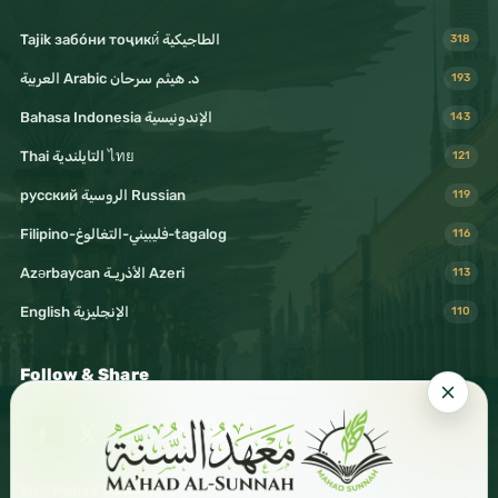
Tajik забо́ни тоҷикӣ́ الطاجيكية
318
د. هيثم سرحان Arabic العربية
193
Bahasa Indonesia الإندونيسية
143
Thai التايلندية ไทย
121
русский الروسية Russian
119
Filipino-فليبيني-التغالوغ-tagalog
116
Azərbaycan الأذريـة Azeri
113
English الإنجليزية
110
Follow & Share
Visit Mahad Sunnah