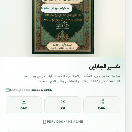
د. هيثم سرحان Arabic العربية
تفسير الجلالين
سلسلة متون معهد السُّنّة – رقم (78)/ الفاتحة وآية الكرسي وجزء عم
النسخة الأولى (1444) / تفسير الجلالين جلال الدين محمد…
Last updated:
June 7, 2026
363
74
546
PDF / DOC · 1 MB / 2 MB