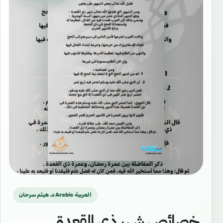
د. هيثم سرحان Arabic العربية
خصائص شهر ذي القعدة