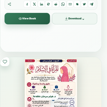
⌄
View Book
Download
د. هيثم سرحان Arabic العربية