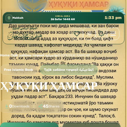
كتب الشيخ هيثم سرحان حفظه الله متوفرة مجانًا في المس
✦
UMM AL-QURA
1:33 pm
Makkah
26 Safar 1448 AH
Home
›
Tajik забо́ни тоҷикӣ́ الطاجيكية
›
ҲУҚУҚИ ҲАМСАР
Free Islamic Book
Tajik забо́ни тоҷикӣ́ الطاجيكية
ҲУҚУҚИ ҲАМСАР
0
45
Downloads
Shares