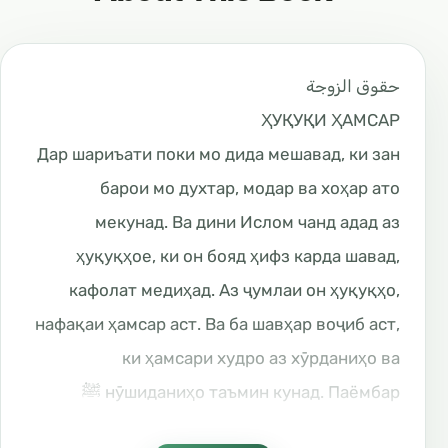
حقوق الزوجة
ҲУҚУҚИ ҲАМСАР
Дар шариъати поки мо дида мешавад, ки зан
барои мо духтар, модар ва хоҳар ато
мекунад. Ва дини Ислом чанд адад аз
ҳуқуқҳое, ки он бояд ҳифз карда шавад,
кафолат медиҳад. Аз ҷумлаи он ҳуқуқҳо,
нафақаи ҳамсар аст. Ва ба шавҳар воҷиб аст,
ки ҳамсари худро аз хӯрданиҳо ва
нӯшиданиҳо таъмин кунад. Паёмбар ﷺ
фармуданд:“Ва ҳаққи он бар шумо ин аст, ки