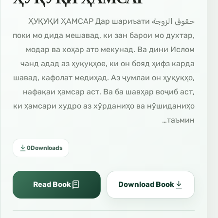
حقوق الزوجة ҲУҚУҚИ ҲАМСАР Дар шариъати
поки мо дида мешавад, ки зан барои мо духтар,
модар ва хоҳар ато мекунад. Ва дини Ислом
чанд адад аз ҳуқуқҳое, ки он бояд ҳифз карда
шавад, кафолат медиҳад. Аз ҷумлаи он ҳуқуқҳо,
нафақаи ҳамсар аст. Ва ба шавҳар воҷиб аст,
ки ҳамсари худро аз хӯрданиҳо ва нӯшиданиҳо
таъмин…
0
Downloads
Read Book
Download Book