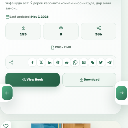
ҳифзшуда аст. Ӯ дорои каромати комили инсонӣ буда, дар айни
замон…
Last updated:
May 7, 2026
153
8
386
PNG · 2 MB
View Book
Download