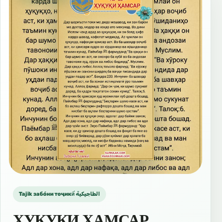
Tajik забо́ни тоҷикӣ́ الطاجيكية
ҲУҚУҚИ ҲАМСАР