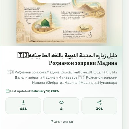
دليل زيارة المدينة النبوية باللغه الطاجيكيه🇹🇯
Роҳнамои зоирони Мадина
دليل زيارة المدينة النبوية باللغه الطاجيكيه🇹🇯 Роҳнамои зоирони Мадина
Далели зиёрати Мадинаи Мунаввара 🇹🇯 Роҳнамои зоирони
Мадина #Зиёрати_Мадина #Мадинаи_Мунаввара
#Роҳнамои_зоирон #Сафар_ба_Мадина #Одоби_зиёрат
Last updated:
February 17, 2026
141
2
391
JPG · 212 KB