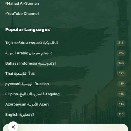
Mahad Al-Sunnah
YouTube Channel
Popular Languages
Tajik забо́ни тоҷикӣ́ الطاجيكية
318
د. هيثم سرحان Arabic العربية
193
Bahasa Indonesia الإندونيسية
143
Thai التايلندية ไทย
121
русский الروسية Russian
119
Filipino-فليبيني-التغالوغ-tagalog
116
Azərbaycan الأذريـة Azeri
113
English الإنجليزية
110