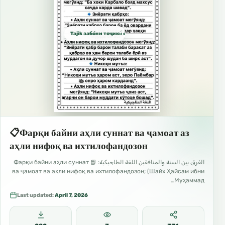
Tajik забо́ни тоҷикӣ́ الطاجيكية
📋Фарқи байни аҳли суннат ва ҷамоат аз
аҳли нифоқ ва ихтилофандозон
الفرق بين السنة والمنافقين اللغة الطاجيكية: 📘 Фарқи байни аҳли суннат
ва ҷамоат ва аҳли нифоқ ва ихтилофандозон; (Шайх Ҳайсам ибни
Муҳаммад…
Last updated:
April 7, 2026