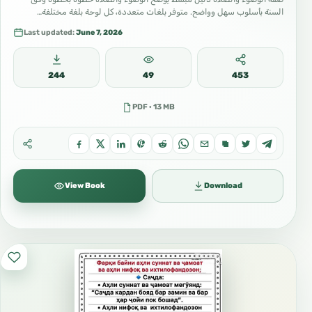
السنة بأسلوب سهل وواضح. متوفر بلغات متعددة، كل لوحة بلغة مختلفة…
Last updated:
June 7, 2026
244
49
453
PDF · 13 MB
View Book
Download