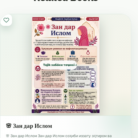
Tajik забо́ни тоҷикӣ́ الطاجيكية
🌸 Зан дар Ислом
🌸 Зан дар Ислом Зан дар Ислом соҳиби иззату эҳтиром ва