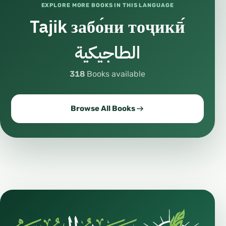
EXPLORE MORE BOOKS IN THIS LANGUAGE
Tajik забо́ни тоҷикӣ́
الطاجيكية
318
Books available
Browse All Books