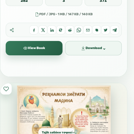
282
3
371
PDF / JPG · 1 MB / 147 KB / 140 KB
⌄
View Book
Download
Tajik забо́ни тоҷикӣ́ الطاجيكية