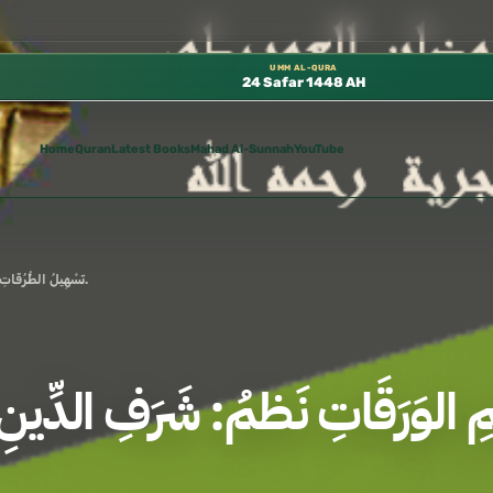
توفرة مجانًا في المسجد النبوي، 📍 باب ٣٧ (باب مكة) – الطابق الثالث 📍 إدارة الشؤون العلمية بالحسبة 📚 متوفرة بجميع اللغات
UMM AL-QURA
24 Safar 1448 AH
Home
Quran
Latest Books
Mahad Al-Sunnah
YouTube
تَسْهِيلُ الطُّرُقَاتِ. فِي نَظْـمِ الوَرَقَاتِ نَظمُ: شَرَفِ الدِّينِ يَحيَى العَمرِيطِيِّ.
ـمِ الوَرَقَاتِ نَظمُ: شَرَفِ الدِّين