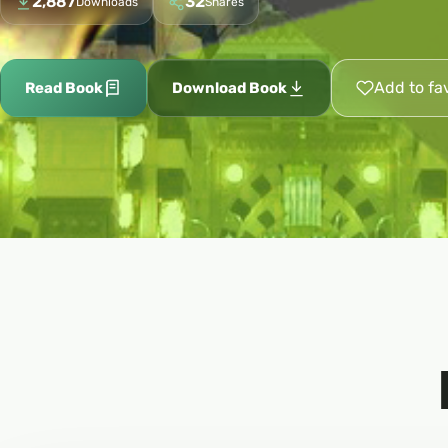
2,887
32
Downloads
Shares
Add to fa
Read Book
Download Book