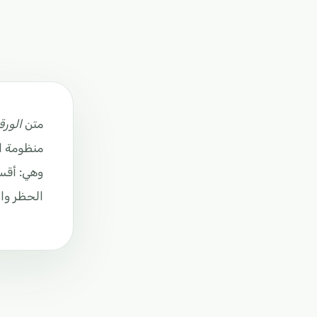
متن
الورق
منظومة اش
وهي: أقسا
الحظر وال