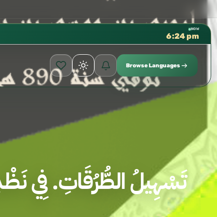
كتب الشيخ هيثم سرحان حفظه الله م
✦
NOW
6:24 pm
Browse Languages
تَسْهِيلُ الطُّرُقَاتِ. فِي نَظْ