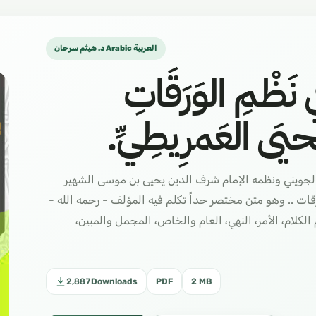
د. هيثم سرحان Arabic العربية
 نَظْـمِ الوَرَقَاتِ
َحيَى العَمرِيطِيِّ.
لجويني ونظمه الإمام شرف الدين يحيى بن موسى الشهير
ت .. وهو متن مختصر جداً تكلم فيه المؤلف - رحمه الله -
كلام، الأمر، النهي، العام والخاص، المجمل والمبين،
2,887
Downloads
PDF
2 MB