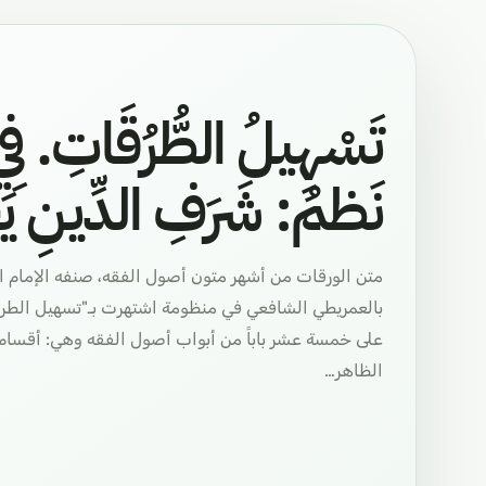
تَسْهِيلُ الطُّرُقَاتِ. فِي
نَظمُ: شَرَفِ الدِّينِ ي
متن الورقات من أشهر متون أصول الفقه، صنفه الإمام ا
بالعمريطي الشافعي في منظومة اشتهرت بـ"تسهيل الطرقا
على خمسة عشر باباً من أبواب أصول الفقه وهي: أقسام ال
الظاهر…