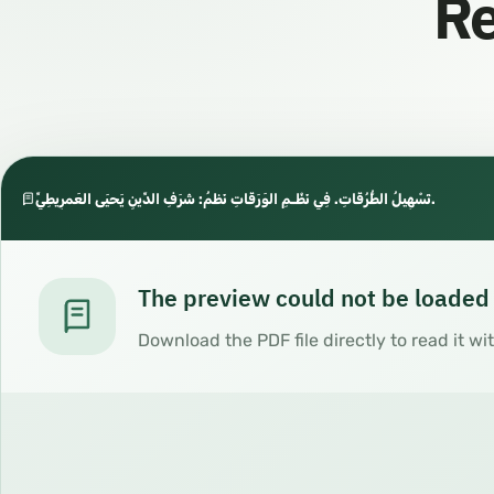
Re
تَسْهِيلُ الطُّرُقَاتِ. فِي نَظْـمِ الوَرَقَاتِ نَظمُ: شَرَفِ الدِّينِ يَحيَى العَمرِيطِيِّ.
The preview could not be loaded
Download the PDF file directly to read it wi