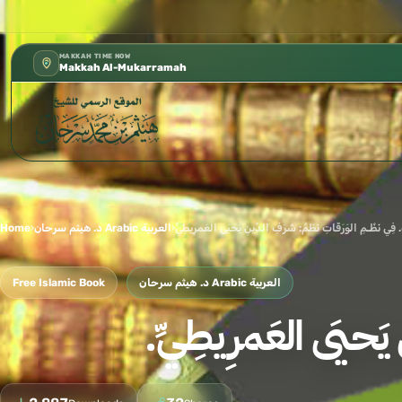
كتب الشيخ هيثم سرحان حفظه الله متوفرة 
✦
MAKKAH TIME NOW
Makkah Al-Mukarramah
›
د. هيثم سرحان Arabic العربية
›
Home
د. هيثم سرحان Arabic العربية
Free Islamic Book
ِ يَحيَى العَمرِيطِيِّ.