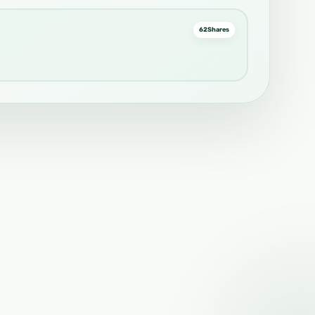
62
Shares