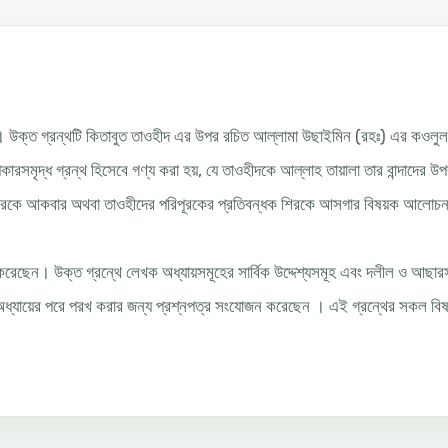
। উক্ত গ্রন্থটি কিতাবুত তাওহীদ এর উপর রচিত আল্লামা উছাইমিন (রহঃ) এর কওলুল
রসমৃদ্ধ গ্রন্থ হিসেবে গণ্য করা হয়, যে তাওহীদকে আল্লাহ তায়ালা তার বান্দাদের উ
ী শিরকে আকবার অথবা তাওহীদের পরিপূরকের প্রতিবন্ধক শিরকে আসগার বিষয়ক আলোচন
 করেছেন। উক্ত গ্রন্থে লেখক অধ্যায়সমূহের সার্বিক উদ্দেশ্যসমূহ এবং দলীল ও আছার
 অধ্যায়ের পরে পরখ করার জন্য প্রশ্নপত্র সংযোজন করেছেন । এই গ্রন্থের সকল বি