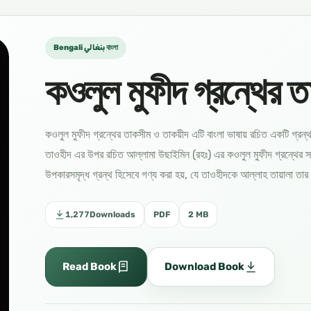
Bengali بنغالي বাংলা
কওলুল মুফীদ গ্রন্থের 
কওলুল মুফীদ গ্রন্থের তাকসীম ও তাকয়ীদ এটি বাংলা ভাষায় রচিত একটি গ্রন
তাওহীদ এর উপর রচিত আল্লামা উছাইমিন (রহঃ) এর কওলুল মুফীদ গ্রন্থের স
উপকারসমৃদ্ধ গ্রন্থ হিসেবে গণ্য করা হয়, যে তাওহীদকে আল্লাহ তায়ালা ত
1,277
Downloads
PDF
2 MB
Read Book
Download Book