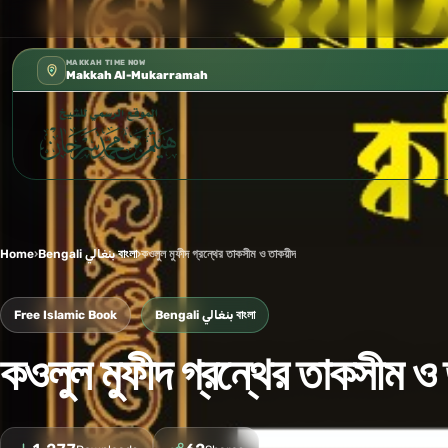
📍 إدارة الشؤون العلمية بالحسبة 📚 متوفرة بجميع اللغات
✦
MAKKAH TIME NOW
Makkah Al-Mukarramah
Home
›
Bengali بنغالي বাংলা
›
কওলুল মুফীদ গ্রন্থের তাকসীম ও তাকয়ীদ
Free Islamic Book
Bengali بنغالي বাংলা
কওলুল মুফীদ গ্রন্থের তাকসীম ও