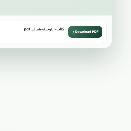
كتاب-التوحيد-بنغالي.pdf
Download PDF