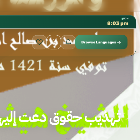
كتب الشيخ هيثم سرحان حفظه الله متوفرة
✦
NOW
8:03 pm
Browse Languages
تهذيب حقوق دعت إليها