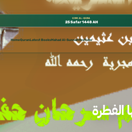
 مجانًا في المسجد النبوي، 📍 باب ٣٧ (باب مكة) – الطابق الثالث 📍 إدارة الشؤون العلمية بالحسبة 📚 متوفرة بجميع اللغات
UMM AL-QURA
25 Safar 1448 AH
Home
Quran
Latest Books
Mahad Al-Sunnah
YouTube
 الفطرة