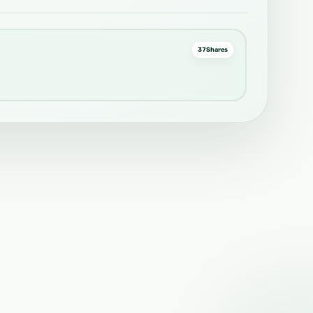
37
Shares