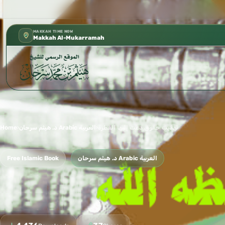
كتب الشيخ هيثم سرحان حفظه الله متوفرة مجان
✦
MAKKAH TIME NOW
Makkah Al-Mukarramah
تهذيب حقوق دعت إليها الفطرة
›
د. هيثم سرحان Arabic العربية
›
Home
د. هيثم سرحان Arabic العربية
Free Islamic Book