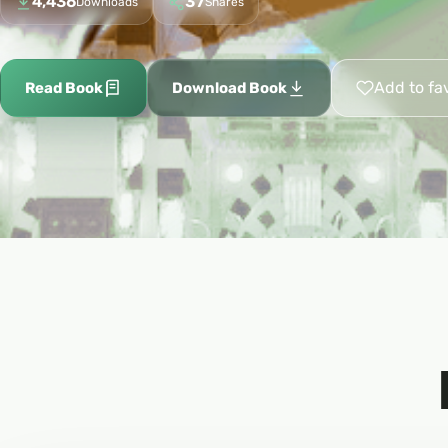
4,436
37
Downloads
Shares
Add to fa
Read Book
Download Book