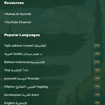
Resources
Mahad Al-Sunnah
YouTube Channel
Popular Languages
Tajik забо́ни тоҷикӣ́ الطاجيكية
318
د. هيثم سرحان Arabic العربية
193
Bahasa Indonesia الإندونيسية
143
Thai التايلندية ไทย
121
русский الروسية Russian
119
Filipino-فليبيني-التغالوغ-tagalog
116
Azərbaycan الأذريـة Azeri
113
English الإنجليزية
110