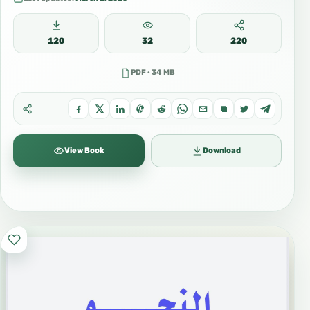
120
32
220
PDF · 34 MB
View Book
Download