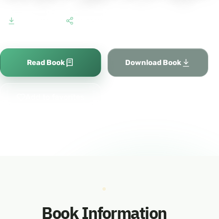
0
205
Downloads
Shares
Read Book
Download Book
Add to favorites
Book Information