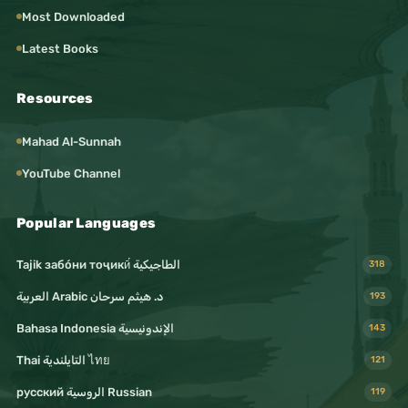
Most Downloaded
Latest Books
Resources
Mahad Al-Sunnah
YouTube Channel
Popular Languages
Tajik забо́ни тоҷикӣ́ الطاجيكية
318
د. هيثم سرحان Arabic العربية
193
Bahasa Indonesia الإندونيسية
143
Thai التايلندية ไทย
121
русский الروسية Russian
119