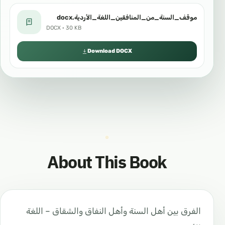
موقف_السنة_من_المنافقين_اللغة_الأردية.docx
DOCX · 30 KB
Download DOCX
About This Book
الفرق بين أهل السنة وأهل النفاق والشقاق – اللغة