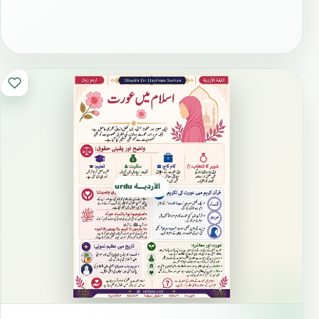
الأرديـــة urdu اُردُو