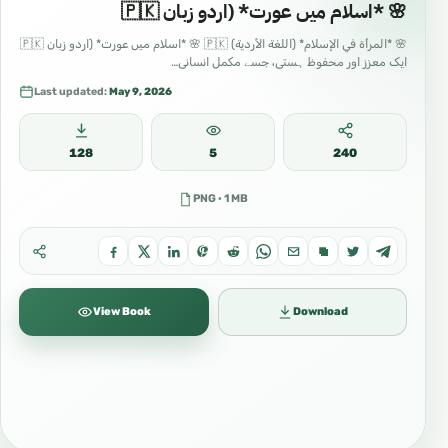
🌸 *اسلام میں عورت* (اردو زبان 🇵🇰
🌸 *المرأة في الإسلام* (اللغة الأردية) 🇵🇰 🌸 *اسلام میں عورت* (اردو زبان 🇵🇰
ایک معزز اور محفوظ ہستی، جسے مکمل انسانی…
Last updated:
May 9, 2026
128
5
240
PNG · 1 MB
View Book
Download