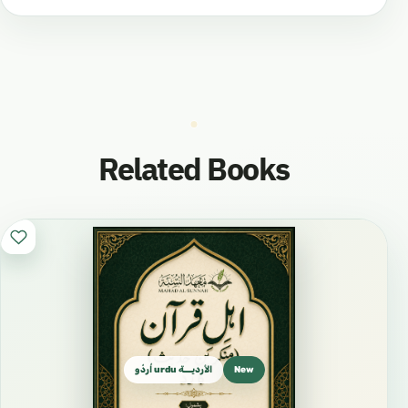
Related Books
New
الأرديـــة urdu اُردُو