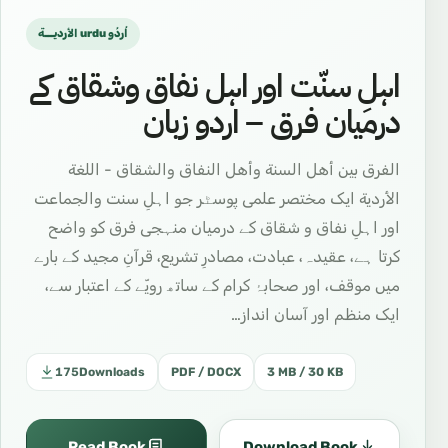
الأرديـــة urdu اُردُو
اہلِ سنّت اور اہل نفاق وشقاق کے
درمیان فرق – اردو زبان
الفرق بين أهل السنة وأهل النفاق والشقاق - اللغة
الأردية ایک مختصر علمی پوسٹر جو اہلِ سنت والجماعت
اور اہلِ نفاق و شقاق کے درمیان منہجی فرق کو واضح
کرتا ہے، عقیدہ، عبادت، مصادرِ تشریع، قرآنِ مجید کے بارے
میں موقف، اور صحابۂ کرام کے ساتھ رویّے کے اعتبار سے،
ایک منظم اور آسان انداز…
175
Downloads
PDF / DOCX
3 MB / 30 KB
Read Book
Download Book