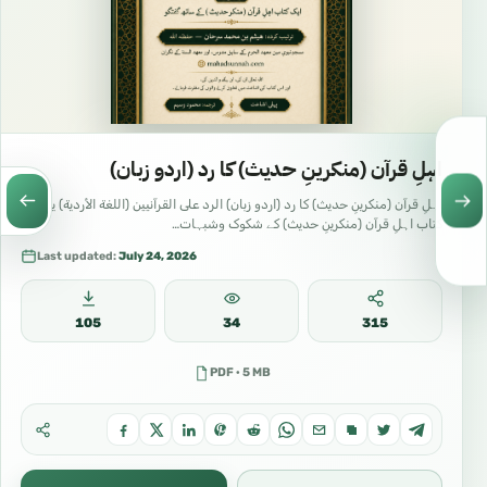
اہلِ قرآن (منکرینِ حدیث) کا رد (اردو زبان)
اہلِ قرآن (منکرینِ حدیث) کا رد (اردو زبان) الرد على القرآنيين (اللغة الأردية) یہ
کتاب اہلِ قرآن (منکرینِ حدیث) کے شکوک وشبہات…
Last updated:
July 24, 2026
105
34
315
PDF · 5 MB