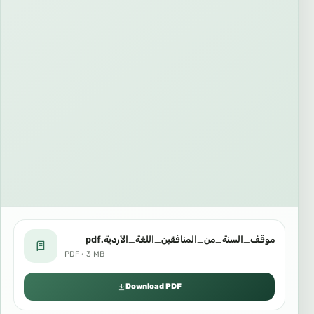
موقف_السنة_من_المنافقين_اللغة_الأردية.pdf
PDF · 3 MB
Download PDF