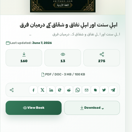
اہلِ سنت اور اہلِ نفاق و شقاق کے درمیان فرق
اہلِ سنت اور اہلِ نفاق و شقاق کے درمیان فرق …
Last updated:
June 7, 2026
160
13
275
PDF / DOC · 3 MB / 100 KB
⌄
View Book
Download