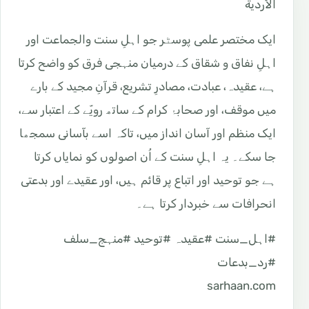
الأردية
ایک مختصر علمی پوسٹر جو اہلِ سنت والجماعت اور
اہلِ نفاق و شقاق کے درمیان منہجی فرق کو واضح کرتا
ہے، عقیدہ، عبادت، مصادرِ تشریع، قرآنِ مجید کے بارے
میں موقف، اور صحابۂ کرام کے ساتھ رویّے کے اعتبار سے،
ایک منظم اور آسان انداز میں، تاکہ اسے بآسانی سمجھا
جا سکے۔ یہ اہلِ سنت کے اُن اصولوں کو نمایاں کرتا
ہے جو توحید اور اتباع پر قائم ہیں، اور عقیدے اور بدعتی
انحرافات سے خبردار کرتا ہے۔
#اہل_سنت #عقیدہ #توحید #منہج_سلف
#رد_بدعات
sarhaan.com