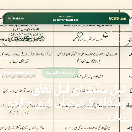
كتب الشيخ هيثم سرحان حفظه الله متوفرة مجانًا في المسجد
✦
UMM AL-QURA
8:33 am
Makkah
25 Safar 1448 AH
اہلِ سنّت اور اہل نفاق وشقاق کے درمیان فرق – اردو زبان
›
الأرديـــة urdu اُردُو
›
Home
الأرديـــة urdu اُردُو
Free Islamic Book
اہلِ سنّت اور اہل نفاق
وشقاق کے درمیان فرق – اردو
زبان