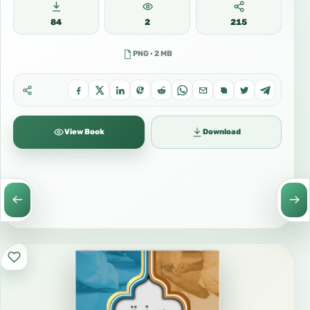
84
2
215
PNG · 2 MB
View Book
Download