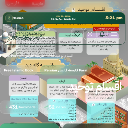
 إدارة الشؤون العلمية بالحسبة 📚 متوفرة بجميع اللغات
✦
UMM AL-QURA
3:21 pm
Makkah
24 Safar 1448 AH
Home
›
Persian فارسية فارسی Farsi
›
اقسام توحيد
Free Islamic Book
Persian فارسية فارسی Farsi
اقسام توحيد
431
52
Downloads
Shares