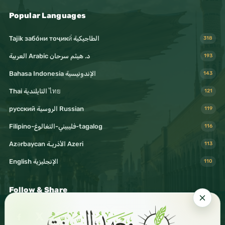
Popular Languages
Tajik забо́ни тоҷикӣ́ الطاجيكية
318
د. هيثم سرحان Arabic العربية
193
Bahasa Indonesia الإندونيسية
143
Thai التايلندية ไทย
121
русский الروسية Russian
119
Filipino-فليبيني-التغالوغ-tagalog
116
Azərbaycan الأذريـة Azeri
113
English الإنجليزية
110
Follow & Share