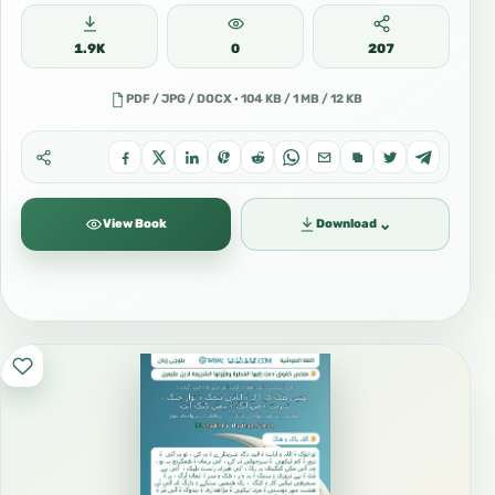
1.9K
0
207
PDF / JPG / DOCX · 104 KB / 1 MB / 12 KB
⌄
View Book
Download