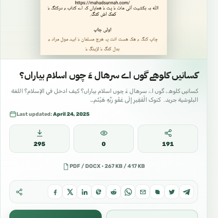
کسانیں کلوهے گوں اے سرهال ءَ چوں اسلام بیاراں؟
کسانیں کلوهے گوں اے سرهال ءَ چوں اسلام بیاراں؟ كيف ادخل في الإسلام؟ اللغة
البلوشية جریدہ کنوک الْفَقِيرِ إِلَى عَفْوِ رَبِّهِ هَيْثَم…
Last updated:
April 24, 2025
295
0
191
PDF / DOCX · 267 KB / 417 KB