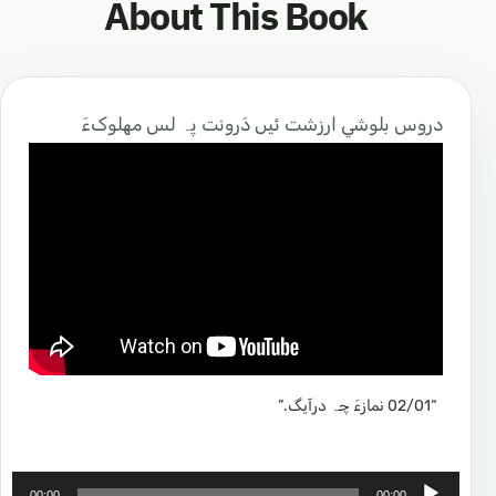
About This Book
دروس بلوشي ارزشت ئیں دَرونت پہ لس مھلوکءَ
“02/01 نمازءَ چہ درآیگ.”
A
00:00
00:00