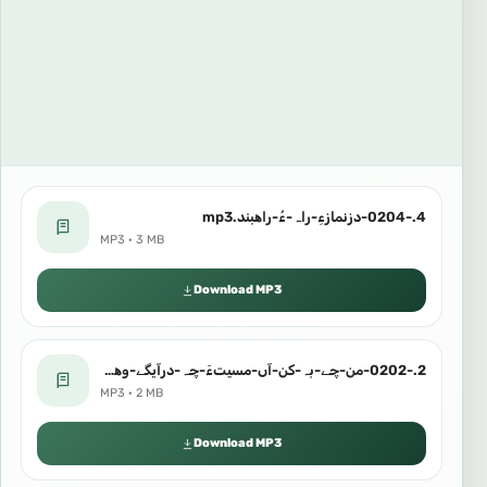
4.-0204-دزنمازءِ-راہ-ءُ-راھبند.mp3
MP3 · 3 MB
Download MP3
2.-0202-من-چے-بہ-کن-آں-مسیتءَ-چہ-درآیگے-وھدءَ.mp3
MP3 · 2 MB
Download MP3