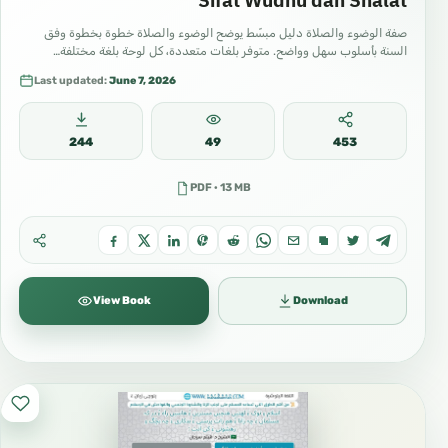
Sifat Wudhu dan Shalat
صفة الوضوء والصلاة دليل مبسّط يوضح الوضوء والصلاة خطوة بخطوة وفق
السنة بأسلوب سهل وواضح. متوفر بلغات متعددة، كل لوحة بلغة مختلفة…
Last updated:
June 7, 2026
244
49
453
PDF · 13 MB
View Book
Download