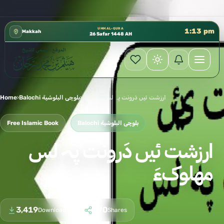
كتب الشيخ هيثم سرحان حفظه الله متوفرة مجانًا في المسجد النبوي، 📍 باب ٣٧ (باب مكة) – الطابق الثالث 📍 إدارة الشؤون العلمية بالحسبة 📚 متوفرة بجميع اللغ
✦
UMM AL-QURA
1:13 pm
Makkah
26 Safar 1448 AH
ارزشت ئیں دَرونت پہ لس مھلوکءَ
›
Balochi بلوچی البلوشية
›
Home
Balochi بلوچی البلوشية
Free Islamic Book
ارزشت ئیں دَرونت پہ لس
مھلوکءَ
3,419
170
Downloads
Shares