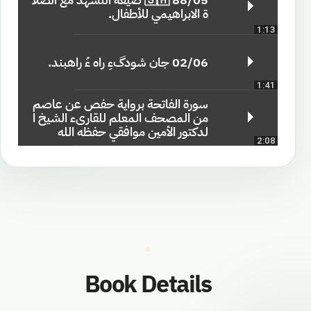
ة الابراهيمي للأطفال.
1:13
02/06 جان شودگءِ راہ ءُ راھبند.
1:41
سورة الفاتحة برواية حفص عن عاصم
من المصحف المعلم للقارىء الشيخ ا
لدكتور الأمين موافقي حفظه الله
2:08
Book Details