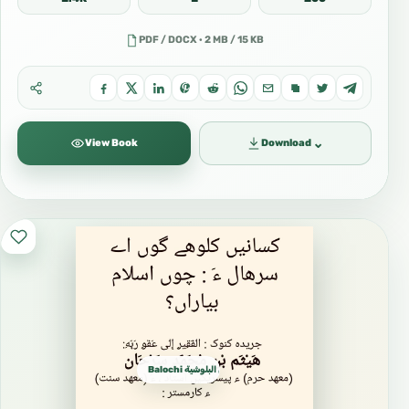
PDF / DOCX · 2 MB / 15 KB
⌄
View Book
Download
Balochi بلوچی البلوشية