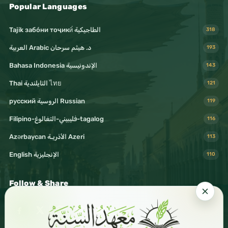
Popular Languages
Tajik забо́ни тоҷикӣ́ الطاجيكية
318
د. هيثم سرحان Arabic العربية
193
Bahasa Indonesia الإندونيسية
143
Thai التايلندية ไทย
121
русский الروسية Russian
119
Filipino-فليبيني-التغالوغ-tagalog
116
Azərbaycan الأذريـة Azeri
113
English الإنجليزية
110
Follow & Share