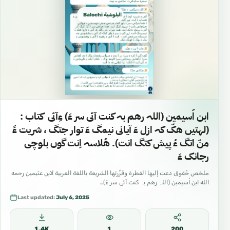
Balochi بلوچی البلوشية
ابن اُسیمین (اللہ رهم بہ کنت آئی سر ءَ) ءِآئی کتاب :
(لهتیں هکّ کہ ازل ءَ آیانی نیمگ ءَ توار جتگ ، شریت ءََ
منّ اتگ ءُ پیش کتگ انت). هُلاسہ اِنت گوں بلوچی
رجانک ءَ
ملخص حُقوق دعت إليها الفطرة وقرَّرتها الشريعة باللغة العربية لابن عثيمين رحمه
الله ابن اُسیمین (اللہ رهم بہ کنت آئی سر ءَ)…
Last updated:
July 6, 2025
1.4K
1
200