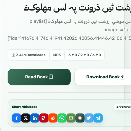
زشت ئیں دَرونت پہ لس مھلوکءَ
دروس بلوشي ارزشت ئیں دَرونت پہ لس مھلوکءَ [playlist
images="fal
ids="41676,41746,41941,42026,42056,41446,42106,4155
3,419
Downloads
MP3
3 MB / 2 MB / 6 MB
Read Book
Download Book
Share this book
170
Shares