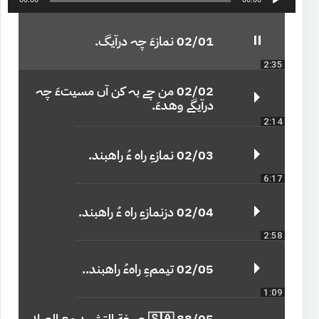
u
d
i
02/01 نمازءَ چہ درآیگ.
o
2:35
P
l
02/02 من چے بہ کن آں مسیتءَ چہ
a
درآیگے وھدءَ.
y
2:14
e
r
02/03 نمازءِ راہ ءُ راھبند.
6:17
02/04 دزنمازءِ راہ ءُ راھبند.
2:58
02/05 تیممءِ راہءُ راھبند..
1:09
88/05 🇸🇦 صيغة التشهد مع الصلا