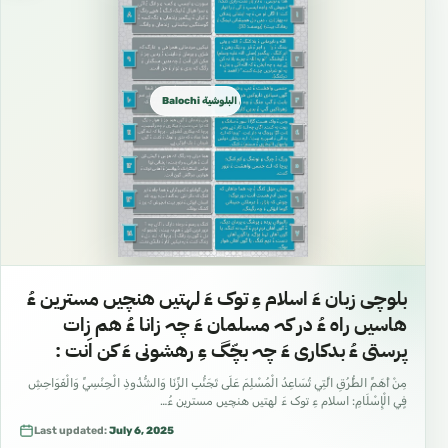
Balochi بلوچی البلوشية
بلوچی زبان ءَ اسلام ءِ توک ءَ لهتیں هنچیں مسترین ءُ
هاسیں راه ءُ در کہ مسلمان ءَ چہ زانا ءُ هم زات
پرستی ءُ بدکاری ءَ چہ بچّگ ءِ رهشونی ءَ کن اَنت :
مِنْ أَهَمِّ الطُّرُقِ الَّتِي تُسَاعِدُ الْمُسْلِمَ عَلَى تَجَنُّبِ الزِّنَا وَالشُّذُوذِ الْجِنْسِيِّ وَالْفَوَاحِشِ
فِِي الْإِسْلَامِ: اسلام ءِ توک ءَ لهتیں هنچیں مسترین ءُ…
Last updated:
July 6, 2025