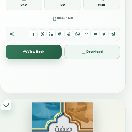
216
22
500
PNG · 1 MB
View Book
Download