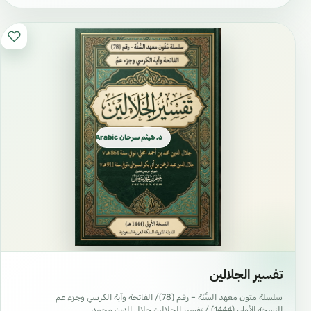
د. هيثم سرحان Arabic العربية
تفسير الجلالين
سلسلة متون معهد السُّنّة – رقم (78)/ الفاتحة وآية الكرسي وجزء عم
النسخة الأولى (1444) / تفسير الجلالين جلال الدين محمد…