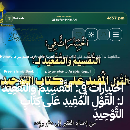
 إدارة الشؤون العلمية بالحسبة 📚 متوفرة بجميع اللغات
✦
UMM AL-QURA
4:37 pm
Makkah
25 Safar 1448 AH
Home
›
د. هيثم سرحان Arabic العربية
›
اختبارات في: التَّقْسِيمُ وَالتَّقْعِيدُ لـ: الْقَوْلِ الْمُفِيدِ عَلَى كِتَابِ التَّوْحِيدِ
Free Islamic Book
د. هيثم سرحان Arabic العربية
اختبارات في: التَّقْسِيمُ وَالتَّقْعِيدُ
لـ: الْقَوْلِ الْمُفِيدِ عَلَى كِتَابِ
التَّوْحِيدِ