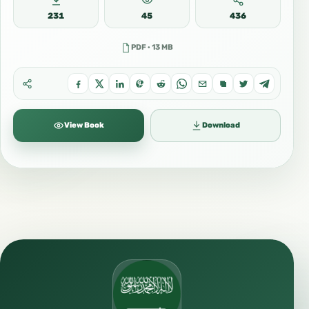
231
45
436
PDF · 13 MB
View Book
Download