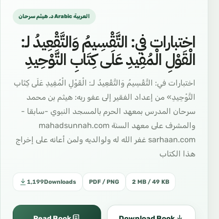
د. هيثم سرحان Arabic العربية
اختبارات في: التَّقْسِيمُ وَالتَّقْعِيدُ لـ:
الْقَوْلِ الْمُفِيدِ عَلَى كِتَابِ التَّوْحِيدِ
اختبارات في: التَّقْسِيمُ وَالتَّقْعِيدُ لـ: الْقَوْلِ الْمُفِيدِ عَلَى كِتَابِ
التَّوْحِيدِ» من إعداد الفقير إلى عفو ربه: هيثم بن محمد
سرحان المدرس بمعهد الحرم بالمسجد النبوي -سابقا -
والمشرف على معهد السنة mahadsunnah.com
sarhaan.com غفر الله له ولوالديه ولمن أعانه على إخراج
هذا الكتاب
1,199
Downloads
PDF / PNG
2 MB / 49 KB
Read Book
Download Book