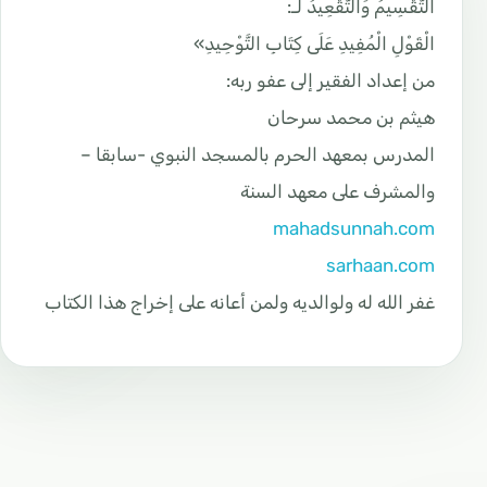
التَّقْسِيمُ وَالتَّقْعِيدُ لـ:
الْقَوْلِ الْمُفِيدِ عَلَى كِتَابِ التَّوْحِيدِ»
من إعداد الفقير إلى عفو ربه:
هيثم بن محمد سرحان
المدرس بمعهد الحرم بالمسجد النبوي -سابقا –
والمشرف على معهد السنة
mahadsunnah.com
sarhaan.com
غفر الله له ولوالديه ولمن أعانه على إخراج هذا الكتاب