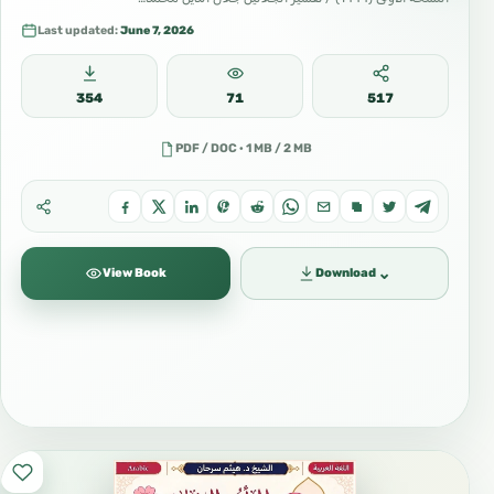
Last updated:
June 7, 2026
354
71
517
PDF / DOC · 1 MB / 2 MB
⌄
View Book
Download