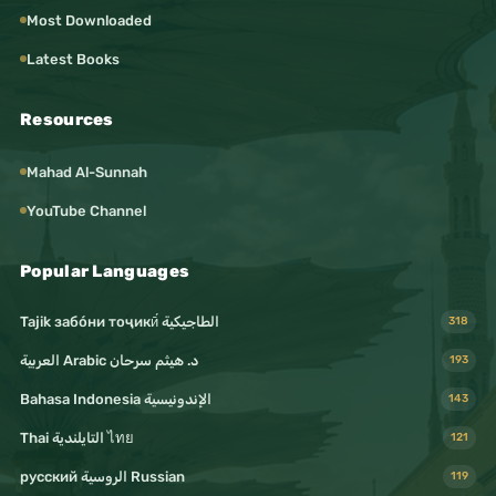
Most Downloaded
Latest Books
Resources
Mahad Al-Sunnah
YouTube Channel
Popular Languages
Tajik забо́ни тоҷикӣ́ الطاجيكية
318
د. هيثم سرحان Arabic العربية
193
Bahasa Indonesia الإندونيسية
143
Thai التايلندية ไทย
121
русский الروسية Russian
119