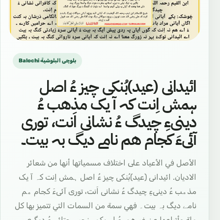
Balochi بلوچی البلوشية
ائیدانی (عيد)بُنکی چیز ءُ اصل
ہمش اِنت کہ آ یک مذھب ءُ
دینیءِ چیدگ ءُ نشانی اَنت، توری
آئیءَ کجام ھم نامے دیگ بہ بیت۔
الأصل في الأعياد على اختلاف مسمياتها أنها من شعائر
الاديان. ائیدانی (عيد)بُنکی چیز ءُ اصل ہمش اِنت کہ آ یک
مذھب ءُ دینیءِ چیدگ ءُ نشانی اَنت، توری آئیءَ کجام ھم
نامے دیگ بہ بیت۔ فهي سمة من السمات التي تتميز بها كل
ملة وأتباعها عن غيرهم. ءُ اے یک ہنچیں جِتائی ءُ دیگری