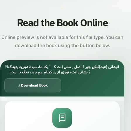
Read the Book Online
Online preview is not available for this file type. You can
download the book using the button below.
ائیدانی (عيد)بُنکی چیز ءُ اصل ہمش اِنت کہ آ یک مذھب ءُ دینیءِ چیدگ
ءُ نشانی اَنت، توری آئیءَ کجام ھم نامے دیگ بہ بیت۔
Download Book