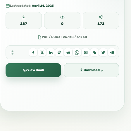
Last updated:
April 24, 2025
287
0
172
PDF / DOCX · 267 KB / 417 KB
⌄
View Book
Download