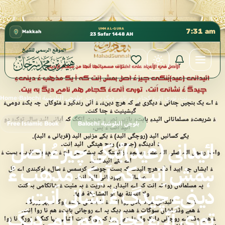
كتب الشيخ هيثم سرحان حفظه الله متوفرة مجانًا في المسجد ا
✦
UMM AL-QURA
7:31 am
Makkah
23 Safar 1448 AH
ائیدانی (عيد)بُنکی چیز ءُ اصل ہمش اِنت کہ آ یک مذھب ءُ دینیءِ چیدگ ءُ نشانی اَنت، توری آئیءَ کجام ھم نامے دیگ بہ بیت۔
›
Balochi بلوچی البلوشية
›
Home
Balochi بلوچی البلوشية
Free Islamic Book
ائیدانی (عيد)بُنکی چیز ءُ اصل
ہمش اِنت کہ آ یک مذھب ءُ
دینیءِ چیدگ ءُ نشانی اَنت،
توری آئیءَ کجام ھم نامے دیگ