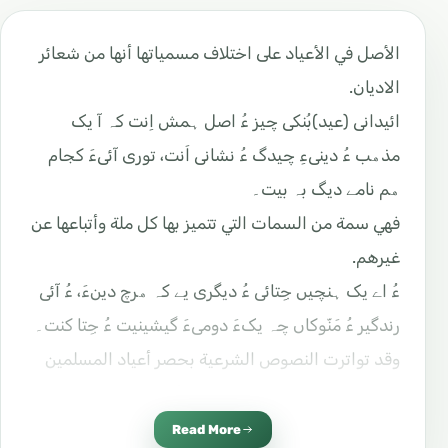
الأصل في الأعياد على اختلاف مسمياتها أنها من شعائر
الاديان.
ائیدانی (عيد)بُنکی چیز ءُ اصل ہمش اِنت کہ آ یک
مذھب ءُ دینیءِ چیدگ ءُ نشانی اَنت، توری آئیءَ کجام
ھم نامے دیگ بہ بیت۔
فهي سمة من السمات التي تتميز بها كل ملة وأتباعها عن
غيرهم.
ءُ اے یک ہنچیں جِتائی ءُ دیگری یے کہ ھرچ دینءَ، ءُ آئی
رندگیر ءُ مَنّوکاں چہ یکءَ دومیءَ گیشینیت ءُ جِتا کنت۔
وقد تواترت النصوص الشرعية بحصر أعياد المسلمين
في عيدين كل عام. هما الفطر والأضحى
ءُ شریعتءَ مسلمانانی ائیدءِ بابتءَ بازیں نص ءُ حدیث
Read More