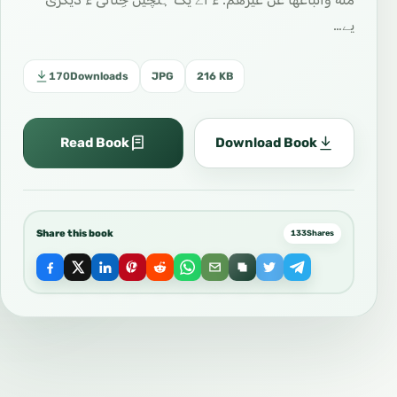
یے…
170
Downloads
JPG
216 KB
Read Book
Download Book
Share this book
133
Shares