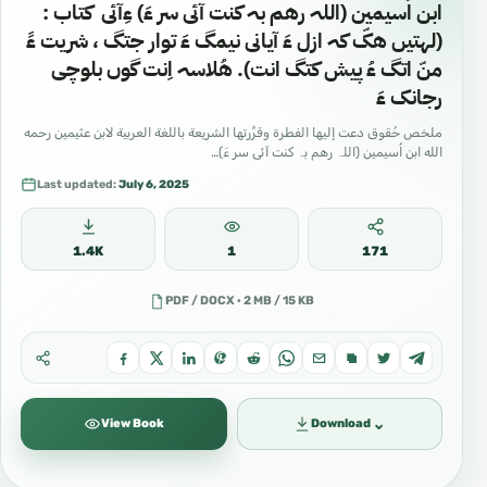
ابن اُسیمین (اللہ رهم بہ کنت آئی سر ءَ) ءِآئی کتاب :
(لهتیں هکّ کہ ازل ءَ آیانی نیمگ ءَ توار جتگ ، شریت ءََ
منّ اتگ ءُ پیش کتگ انت). هُلاسہ اِنت گوں بلوچی
رجانک ءَ
ملخص حُقوق دعت إليها الفطرة وقرَّرتها الشريعة باللغة العربية لابن عثيمين رحمه
الله ابن اُسیمین (اللہ رهم بہ کنت آئی سر ءَ)…
Last updated:
July 6, 2025
1.4K
1
171
PDF / DOCX · 2 MB / 15 KB
⌄
View Book
Download