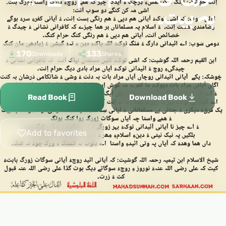
بہ بیت۔
170
133
Downloads
Shares
Read Book
Download Book
Add to favorites