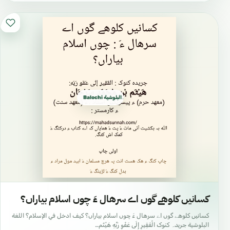
Balochi بلوچی البلوشية
کسانیں کلوهے گوں اے سرهال ءَ چوں اسلام بیاراں؟
کسانیں کلوهے گوں اے سرهال ءَ چوں اسلام بیاراں؟ كيف ادخل في الإسلام؟ اللغة
البلوشية جریدہ کنوک الْفَقِيرِ إِلَى عَفْوِ رَبِّهِ هَيْثَم…