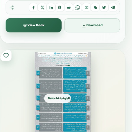
ءُ وشی ءُ شاتکامی دَرشان بہ کنت
فهذا إن سَلم قائله من الكفر، فهو من المحرمات.
اگاں آیانی مراد بات دیوکءَ ما کفرے مہ گوش اِیں بلے اے
View Book
Download
پکا اِنت کہ اے حرامیں کارے ۔
ولا يعني هذا إساءة المعاملة، ولا الاعتداء.
ءُ اے ھم نہ اِنت کہ گوں آیاں پہ ردی پیش آیگ بہ بیت ءُ
آیانی سرءَ زیادتی کنگ بہ بیت
فإن رفض المشاركة ليس اعتداء، وإنما هو تميز المسلم
واستقلاله في معتقداته وشعائره عن غيره.
اے ائیدانی توکءَ بہر نہ زورگ معنا اے نہ اِنت کہ آیانی
Balochi بلوچی البلوشية
سرءَ ناروائی کنگ بہ بیت ، بلکیں یک فرقءُ دیگری ءُ
جتائی یے مسلمانانی ءُ آیانی سِدک ءُ عقیدہءُ نشانیانی
توکءَ زانگ بہ بیت