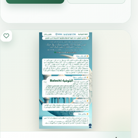
الله عنه أنه أُتي بهدية النيروز فقبلها۔
شیخ الاسلام ابن تیمیہ رحمہ اللہ گوشیت: کہ آیانی ائید
روچءَ آیانی سوگات زورگ بابتءَ کیت کہ علی رضی اللہ
عنہءَ نوروز ءِ روچءَ سوگاتے دِیگ بوت گڈا علی رضی اللہ
عنہ قبول کت ءُ زرت۔
وعن أبي برزة أنه كان له سكان مجوس فكانوا يهدون له
في النيروز والمهرجان. فكان يقول لأهله ما كان من
Balochi بلوچی البلوشية
فاكهة، فكلوه. وما كان من غير ذلك، فردوه.