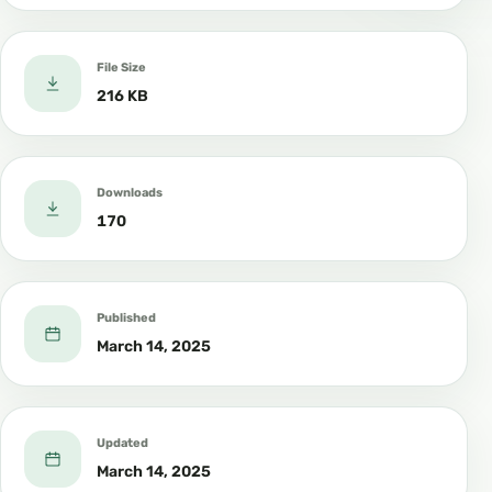
کرسمس ءُ سالءِ نوکبندی اے کُل عیسائی ءُ یہودیانی
ائید اَنت۔
File Size
ولا يجوز للمسلم اعتبارها ولا الاحتفال بها.
216 KB
پہ مسلماناں رَوا نہ اِنت کہ اے ائیداں بہ داریت ءُ بہ
منّیت ءُ شاتکامی بہ کنت
ولا التهنئة بها او المشاركة فيها.
Downloads
170
ءُ نہ اے ائیدانی مراد بادی روا اِنت ءُ نا اِشانی توکءَ رَوگ
ءُ بہر زورگ۔
ويدخل في ذلك: إهداؤهم ما هو من لوازمها،
Published
ءُ ھمے وڈءَ اِشاں سوگات ءُ ھدیہ دِیگ پہ اے روچانی
March 14, 2025
بابتءَ ھم نا روا اِنت۔
أو بيعهم هذه المستلزمات من أنوار وأشجار. ومأكولات
Updated
معينة.
March 14, 2025