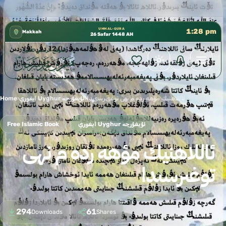
كتب الشيخ هيثم سرحان حفظه الله متوفرة مجانًا في المسجد 
✦
UMM AL-QURA
1:28 pm
Makkah
26 Safar 1448 AH
ئاللاهنيك مؤهه رده م نهى توغىرسىدا
›
ايغوري Uyghur ئۇيغۇرچە
›
Home
ايغوري Uyghur ئۇيغۇرچە
Free Islamic Book
ئاللاهنيك مؤهه رده م نهى
توغىرسىدا
294
61
Downloads
Shares