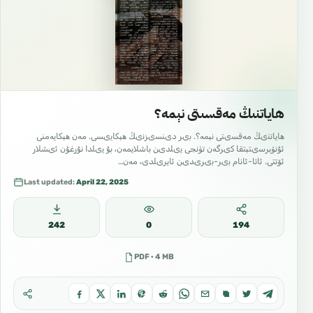
ھاياتنىڭ مەقسىتى نېمە؟
ھاياتنىڭ مەقسىتى نېمە؟. بىر دىنسىزنىڭ ھېكايىسى. مەن ھېكايەمنى
ئۇنۋېرسىتېتقا كىرگەن تۈنجى يىلدىن باشلايمەن، بۇ يىلدا نۇرغۇن ئىشلار
ئۆتتى. ئاتا-ئانام بىر-بىرىدىن ئايرىلدى، مەن…
Last updated:
April 22, 2025
242
0
194
PDF · 4 MB