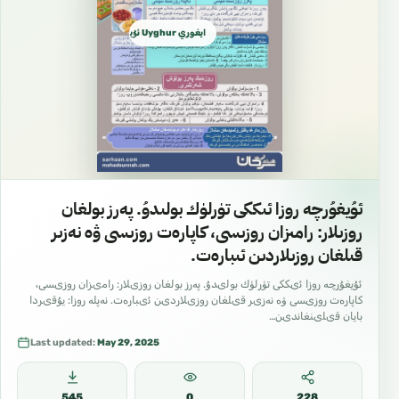
ايغوري Uyghur ئۇيغۇرچە
ئۇيغۇرچە روزا ئىككى تۈرلۈك بولىدۇ. پەرز بولغان
روزىلار: رامىزان روزىسى، كاپارەت روزىسى ۋە نەزىر
قىلغان روزىلاردىن ئىبارەت.
ئۇيغۇرچە روزا ئىككى تۈرلۈك بولىدۇ. پەرز بولغان روزىلار: رامىزان روزىسى،
كاپارەت روزىسى ۋە نەزىر قىلغان روزىلاردىن ئىبارەت. نەپلە روزا: يۇقىردا
بايان قىلىنغاندىن…
Last updated:
May 29, 2025
545
0
228