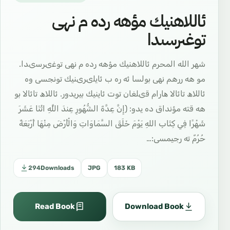
ئاللاهنيك مؤهه رده م نهى
توغىرسىدا
شهر الله المحرم ئاللاهنيك مؤهه رده م نهى توغىرسىدا.
مو هه ررهم نهی بولسا ئه ره ب ئايلىرىنيك تونجسی وه
ئاللاھ تائالا ھارام قىلغان توت ئاينيك بيريدور. ئاللاھ تائالا بو
هه قته مؤنداق ده يدو: ﴿إِنَّ عِدَّةَ الشُّهُورِ عِندَ اللَّهِ اثْنَا عَشَرَ
شَهْرًا فِي كِتَابِ اللهِ يَوْمَ خَلَقَ السَّمَاوَاتِ وَالْأَرْضَ مِنْهَا أَرْبَعَةٌ
حُرُمٌ ته رجیمسی:…
294
Downloads
JPG
183 KB
Read Book
Download Book