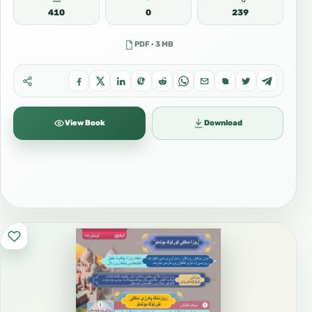
410
0
239
PDF · 3 MB
View Book
Download