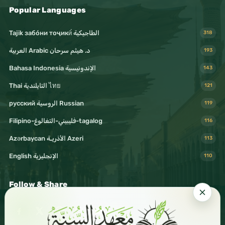
Popular Languages
Tajik забо́ни тоҷикӣ́ الطاجيكية
318
د. هيثم سرحان Arabic العربية
193
Bahasa Indonesia الإندونيسية
143
Thai التايلندية ไทย
121
русский الروسية Russian
119
Filipino-فليبيني-التغالوغ-tagalog
116
Azərbaycan الأذريـة Azeri
113
English الإنجليزية
110
Follow & Share