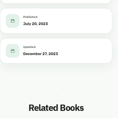
كاتتا بولىدو
گه رچه زوروم قبلیش هه ممه واقتتا هارام بولسم و
Published
لېكىن بو ئايلاردا زولوم
July 20, 2023
قىلىشنيك
جىنايتى كاتتا بولىدو بو توغىردا ئاللاھ تائالا مؤنداق
Updated
دېگەن: «بو
December 27, 2023
ئايلاردا ئوزو كلارغا زؤلوم قىلماكلار».
ئىبنى ئابباس ره زبيه للاهؤ ئه نهؤ ئاللاھ تائالانيك : «بؤ
ئايلاردا ئوزو كلارغا زولوم
قبلما دلار» دیگه ن ئایه تنى يلنيك هه ممىسده ده پ
ئىزاهلىغان.
Related Books
ئون ئىككى ئایدین توت ئاينى خاس قىلغان، ئو لاردا ئو
روش قىلىشنى هارام