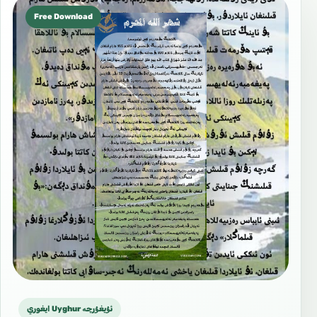
Free Download
ايغوري Uyghur ئۇيغۇرچە