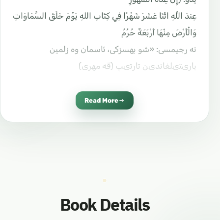
عِندَ اللَّهِ اثْنَا عَشَرَ شَهْرًا فِي كِتَابِ اللهِ يَوْمَ خَلَقَ السَّمَاوَاتِ
وَالْأَرْضَ مِنْهَا أَرْبَعَةٌ حُرُمٌ
ته رجیمسی: «شو بهسزکی، ئاسمان وه زلمين
يارىتىلغاندىن تارتىپ (قه مهری)
ئايلارنيك سانى ئاللاهنيك ده رگاهدا یه نی له و هو لمه
هپوزدا 12 دور، تولاردين
Read More
توتی یه نی زولقه ئده، زولهه ،ججه مو هه رده م ره جه
پ) و روش قبلیش هارام
قىلىنغان ئایلاردور بونی په یغه مبه رئه له
يھىسسالاممو هه دسته بايان قىلغان.
بو ناينيك كاتتا شه ره پلیریدین بری په یغه مبه رئه له
Book Details
يهىسسالام بو ئاللاهقا
هورمه ت ،قلب و اوغلاپ مؤهه رده م ئاللاهنيك : نبی ده