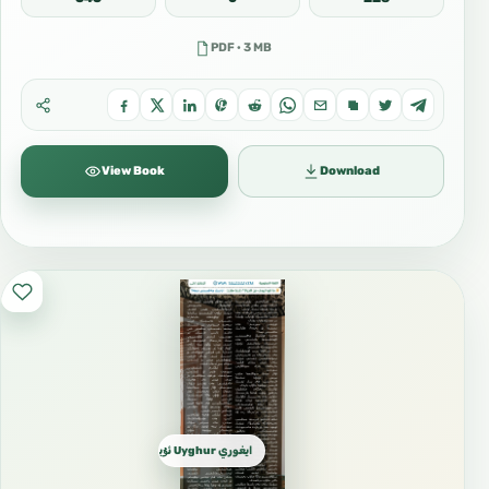
PDF · 3 MB
View Book
Download
ايغوري Uyghur ئۇيغۇرچە