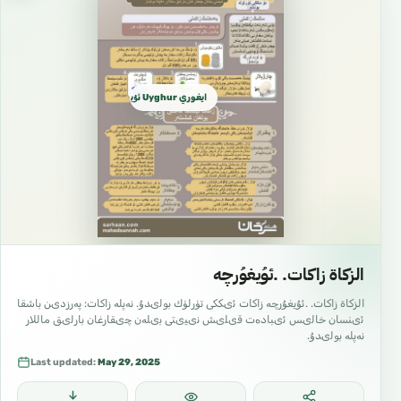
ايغوري Uyghur ئۇيغۇرچە
الزكاة زاكات. .ئۇيغۇرچە
الزكاة زاكات. .ئۇيغۇرچە زاكات ئىككى تۈرلۈك بولىدۇ. نەپلە زاكات: پەرزدىن باشقا
ئىنسان خالىس ئىبادەت قىلىش نىيىتى بىلەن چىقارغان بارلىق ماللار
نەپلە بولىدۇ.
Last updated:
May 29, 2025