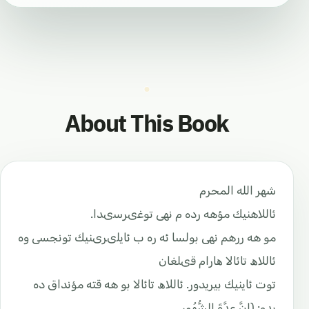
About This Book
شهر الله المحرم
ئاللاهنيك مؤهه رده م نهى توغىرسىدا.
مو هه ررهم نهی بولسا ئه ره ب ئايلىرىنيك تونجسی وه
ئاللاھ تائالا ھارام قىلغان
توت ئاينيك بيريدور. ئاللاھ تائالا بو هه قته مؤنداق ده
يدو: ﴿إِنَّ عِدَّةَ الشُّهُورِ