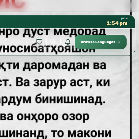
كتب الشيخ هيثم سرحان حفظه الله م
✦
NOW
1:54 pm
Browse Languages