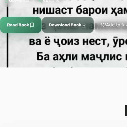
0
46
Downloads
Shares
Add to fa
Read Book
Download Book