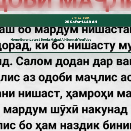
توفرة مجانًا في المسجد النبوي، 📍 باب ٣٧ (باب مكة) – الطابق الثالث 📍 إدارة الشؤون العلمية بالحسبة 📚 متوفرة بجميع اللغات
UMM AL-QURA
25 Safar 1448 AH
Home
Quran
Latest Books
Mahad Al-Sunnah
YouTube