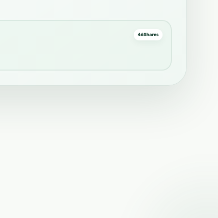
46
Shares