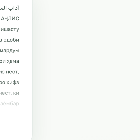
آداب ال
МАҶЛИС
нишасту
з одоби
о мардум
ои ҳама
из нест,
тро ҳифз
нест, ки
ас барои
умма ва
Тирмизӣ.