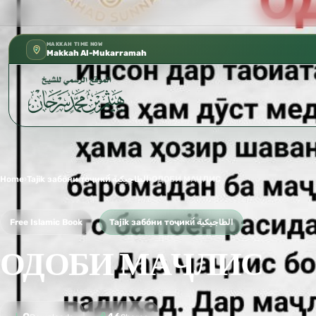
كتب الشيخ هيثم سرحان حفظه الله متوفرة 
✦
MAKKAH TIME NOW
Makkah Al-Mukarramah
Home
›
Tajik забо́ни тоҷикӣ́ الطاجيكية
›
ОДОБИ МАҶЛИС
Free Islamic Book
Tajik забо́ни тоҷикӣ́ الطاجيكية
ОДОБИ МАҶЛИС