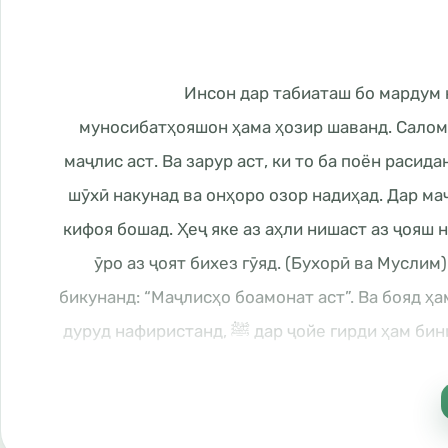
Инсон дар табиаташ бо мардум 
муносибатҳояшон ҳама ҳозир шаванд. Салом 
маҷлис аст. Ва зарур аст, ки то ба поён раси
шӯхӣ накунад ва онҳоро озор надиҳад. Дар ма
кифоя бошад. Ҳеҷ яке аз аҳли нишаст аз ҷояш н
ӯро аз ҷоят бихез гӯяд. (Бухорӣ ва Муслим
бикунанд: “Маҷлисҳо боамонат аст”. Ва бояд ҳа
дар ҷойе гирди ҳам бинишинанд ва ёди Аллоҳ дар миёни онҳо набошад ва ба Паёмбар ﷺ дуруд нафиристанд,
магар ин, ки ҳамин маҷлис сабаби ҳасрату пуш
мо лозим аст, ки дуои кафорати маҷлиср
биҳамдика, ашҳаду ал ло илоҳа и