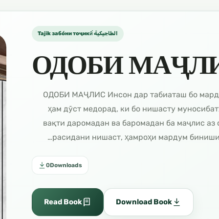
Tajik забо́ни тоҷикӣ́ الطاجيكية
ОДОБИ МАҶЛ
آداب المجلس ОДОБИ МАҶЛИС Инсон дар табиаташ бо
ҳам дӯст медорад, ки бо нишасту муносиба
вақти даромадан ва баромадан ба маҷлис аз о
расидани нишаст, ҳамроҳи мардум бинишин
0
Downloads
Read Book
Download Book