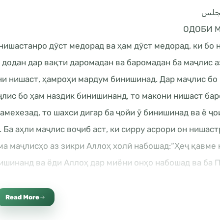
مجلس
ОДОБИ 
нишастанро дӯст медорад ва ҳам дӯст медорад, ки бо 
додан дар вақти даромадан ва баромадан ба маҷлис а
дани нишаст, ҳамроҳи мардум бинишинад. Дар маҷлис б
ҷлис бо ҳам наздик бинишинанд, то макони нишаст бар
амехезад, то шахси дигар ба ҷойи ӯ бинишинад ва ё ҷо
). Ба аҳли маҷлис воҷиб аст, ки сирру асрори он нишас
ма маҷлисҳо аз зикри Аллоҳ холӣ набошад:“Ҳеҷ қавме 
аймонии онҳо дар рӯзи қиёмат хоҳад буд”. Тирмизӣ. П
о фаромӯш накунем ва он чунин аст; “Субҳонака аллоҳ
Read More
лло анта, астағфирука ва атубу илайк”. Ривояти имом 