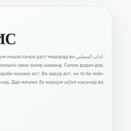
ИС
 мардум нишастанро дӯст медорад ва
тҳояшон ҳама ҳозир шаванд. Салом додан дар
доби маҷлис аст. Ва зарур аст, ки то ба поён
ад. Дар маҷлис бо мардум шӯхӣ накунад ва…