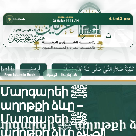
كتب الشيخ هيثم سرحان حفظه الله متوفرة مجانًا ف
✦
UMM AL-QURA
11:43 am
Makkah
26 Safar 1448 AH
Home
›
الأرمنية: հայերեն
›
Մարգարեի ﷺ աղոթքի ձևը – Մարգարեի ﷺ աղոթքի ձևը الصلاة ارميني
Free Islamic Book
الأرمنية: հայերեն
Մարգարեի ﷺ
աղոթքի ձևը –
Մարգարեի ﷺ
աղոթքի ձևը الصلاة