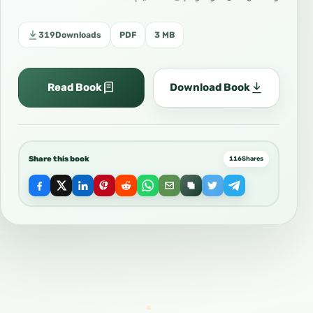
319
Downloads
PDF
3 MB
Read Book
Download Book
Share this book
116
Shares