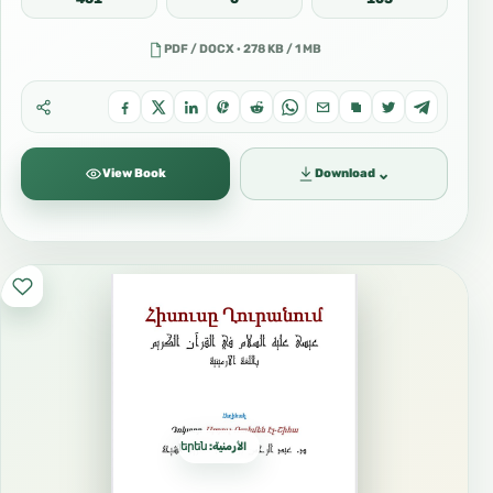
PDF / DOCX · 278 KB / 1 MB
⌄
View Book
Download
الأرمنية: հայերեն