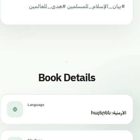
#بيان_الإسلام_للمسلمين #هدى_للعالمين
Book Details
Language
الأرمنية: հայերեն