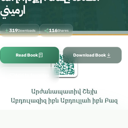
ارميني
319
116
Downloads
Shares
Read Book
Download Book
Add to favorites