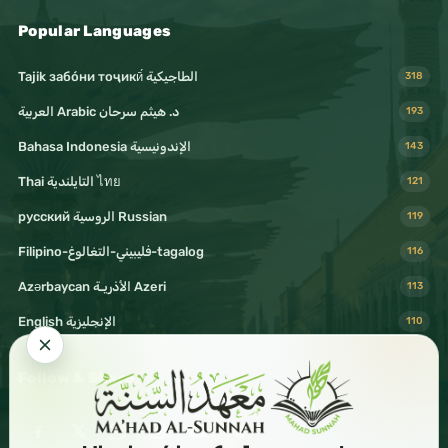
Popular Languages
Tajik забо́ни тоҷикӣ́ الطاجيكية
318
د. هيثم سرحان Arabic العربية
193
Bahasa Indonesia الإندونيسية
143
Thai التايلندية ไทย
121
русский الروسية Russian
119
Filipino-فليبيني-التغالوغ-tagalog
116
Azərbaycan الأذريـة Azeri
113
English الإنجليزية
110
Follow & Share