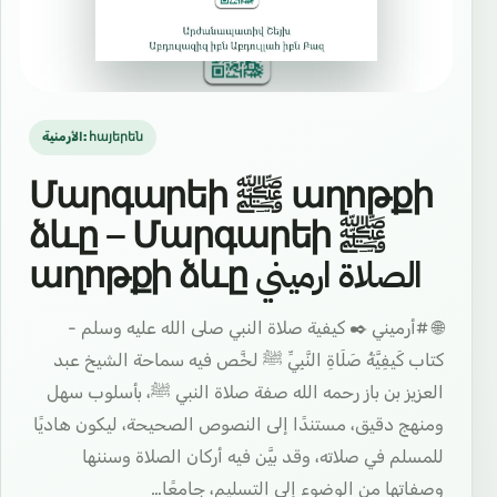
الأرمنية: հայերեն
Մարգարեի ﷺ աղոթքի
ձևը – Մարգարեի ﷺ
աղոթքի ձևը الصلاة ارميني
🌐 #أرميني ✒️ كيفية صلاة النبي صلى الله عليه وسلم -
كتاب كَيفِيَّةُ صَلَاةِ النَّبِيِّ ﷺ لخَّص فيه سماحة الشيخ عبد
العزيز بن باز رحمه الله صفة صلاة النبي ﷺ، بأسلوب سهل
ومنهج دقيق، مستندًا إلى النصوص الصحيحة، ليكون هاديًا
للمسلم في صلاته، وقد بيَّن فيه أركان الصلاة وسننها
وصفاتها من الوضوء إلى التسليم، جامعًا…