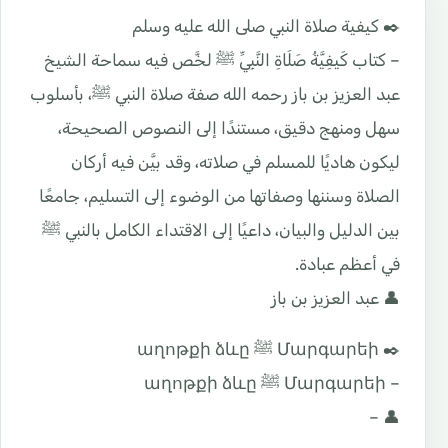
✒️ كيفية صلاة النبي صلى الله عليه وسلم
– كتاب كَيفِيَّةُ صَلَاةِ النَّبِيِّ ﷺ لخَّص فيه سماحة الشيخ
عبد العزيز بن باز رحمه الله صفة صلاة النبي ﷺ، بأسلوب
سهل ومنهج دقيق، مستندًا إلى النصوص الصحيحة،
ليكون هاديًا للمسلم في صلاته، وقد بيَّن فيه أركان
الصلاة وسننها وصفاتها من الوضوء إلى التسليم، جامعًا
بين الدليل والبيان، داعيًا إلى الاقتداء الكامل بالنبي ﷺ
في أعظم عبادة.
👤 عبد العزيز بن باز
✒️ Մարգարեի ﷺ աղոթքի ձևը
– Մարգարեի ﷺ աղոթքի ձևը
👤 –