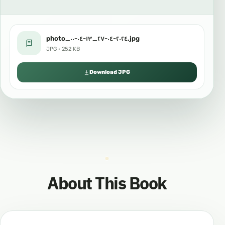
photo_٢٠٢٤-٠٤-٢٧_١٣-٠٤-٠٠.jpg
JPG · 252 KB
Download JPG
About This Book