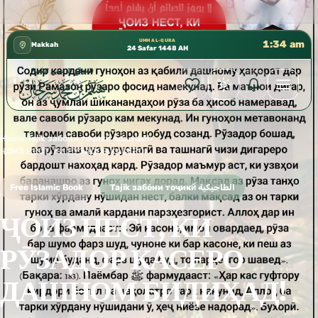
كتب الشيخ هيثم سرحان حفظه الله متوفرة مجانًا في المسجد ا
✦
UMM AL-QURA
1:34 am
Makkah
24 Safar 1448 AH
Home
›
Tajik забо́ни тоҷикӣ́ الطاجيكية
›
ҶОИЗ НЕСТ, КИ РӮЗАДОР КАСЕРО ДАШНОМ БИДИҲАД!
Free Islamic Book
Tajik забо́ни тоҷикӣ́ الطاجيكية
ҶОИЗ НЕСТ, КИ
РӮЗАДОР КАСЕРО
ДАШНОМ БИДИҲАД!