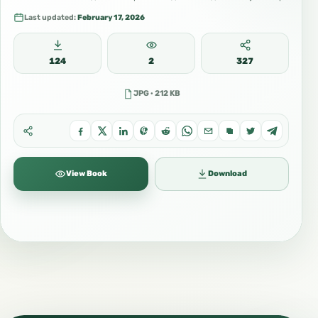
#Роҳнамои_зоирон #Сафар_ба_Мадина #Одоби_зиёрат
Last updated:
February 17, 2026
124
2
327
JPG · 212 KB
View Book
Download