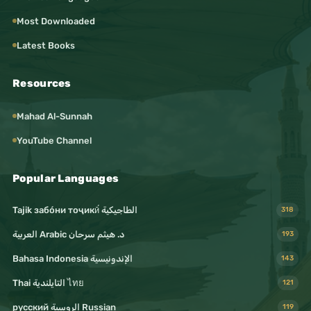
Most Downloaded
Latest Books
Resources
Mahad Al-Sunnah
YouTube Channel
Popular Languages
Tajik забо́ни тоҷикӣ́ الطاجيكية
318
د. هيثم سرحان Arabic العربية
193
Bahasa Indonesia الإندونيسية
143
Thai التايلندية ไทย
121
русский الروسية Russian
119