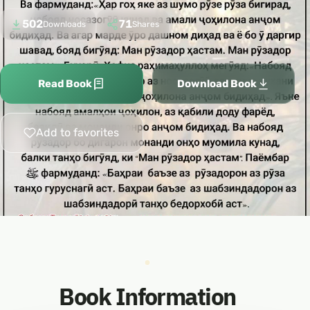
502
71
Downloads
Shares
Read Book
Download Book
Add to favorites
Book Information