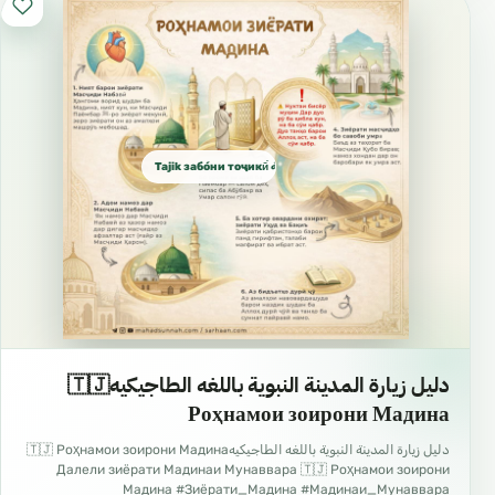
Tajik забо́ни тоҷикӣ́ الطاجيكية
دليل زيارة المدينة النبوية باللغه الطاجيكيه🇹🇯
Роҳнамои зоирони Мадина
دليل زيارة المدينة النبوية باللغه الطاجيكيه🇹🇯 Роҳнамои зоирони Мадина
Далели зиёрати Мадинаи Мунаввара 🇹🇯 Роҳнамои зоирони
Мадина #Зиёрати_Мадина #Мадинаи_Мунаввара