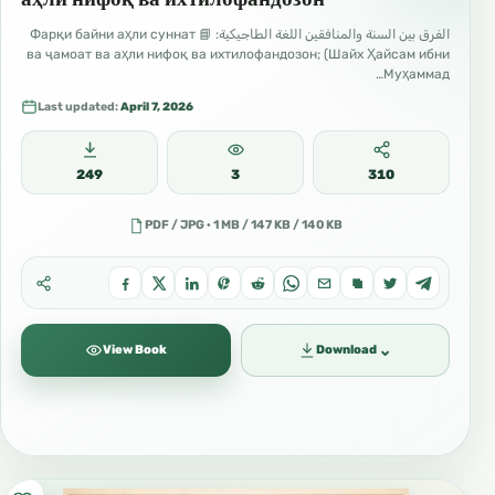
الفرق بين السنة والمنافقين اللغة الطاجيكية: 📘 Фарқи байни аҳли суннат
ва ҷамоат ва аҳли нифоқ ва ихтилофандозон; (Шайх Ҳайсам ибни
Муҳаммад…
Last updated:
April 7, 2026
249
3
310
PDF / JPG · 1 MB / 147 KB / 140 KB
⌄
View Book
Download