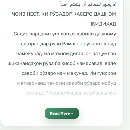
لا يجوز للصائم أن يشتم أحداً
ҶОИЗ НЕСТ, КИ РӮЗАДОР КАСЕРО ДАШНОМ
БИДИҲАД!
Содир кардани гуноҳон аз қабили дашному
ҳақорат дар рӯзи Рамазон рӯзаро фосид
намекунад. Ба маънои дигар, он аз ҷумлаи
шиканандаҳои рӯза ба ҳисоб намеравад, вале
савоби рӯзаро кам мекунад. Ин гуноҳон
метавонанд тамоми савоби рӯзаро нобуд
созанд. Рӯзадор бошад, аз рӯзааш ҷуз
гуруснагӣ ва ташнагӣ чизи дигареро бардошт
нахоҳад кард. Рӯзадор маъмур аст, ки узвҳои
Read More
баданашро аз гуноҳ нигаҳ дорад. Мақсад аз