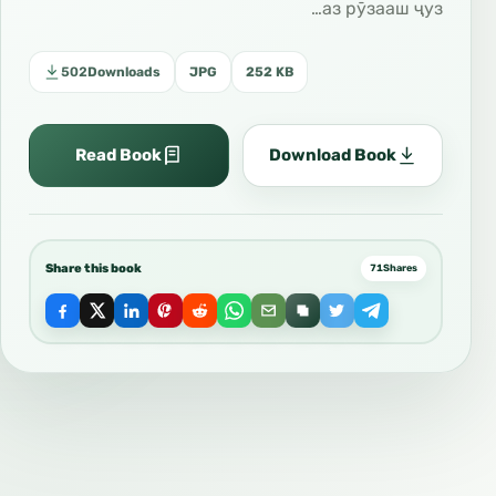
аз рӯзааш ҷуз…
502
Downloads
JPG
252 KB
Read Book
Download Book
Share this book
71
Shares