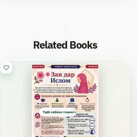
аз шабзиндадорон аз шабзиндадорӣ танҳо
бедорхобӣ аст».
اللغة الطاجيكية
Related Books
Забони Тоҷикӣ
Tajik забо́ни тоҷикӣ́ الطاجيكية