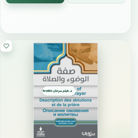
د. هيثم سرحان Arabic العربية