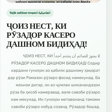
Tajik забо́ни тоҷикӣ́ الطاجيكية
ҶОИЗ НЕСТ, КИ
РӮЗАДОР КАСЕРО
ДАШНОМ БИДИҲАД!
لا يجوز للصائم أن يشتم أحداً ҶОИЗ НЕСТ, КИ
РӮЗАДОР КАСЕРО ДАШНОМ БИДИҲАД! Содир
кардани гуноҳон аз қабили дашному ҳақорат
дар рӯзи Рамазон рӯзаро фосид намекунад. Ба
маънои дигар, он аз ҷумлаи шиканандаҳои
рӯза ба ҳисоб намеравад, вале савоби рӯзаро
кам мекунад. Ин гуноҳон метавонанд тамоми
савоби рӯзаро нобуд созанд. Рӯзадор бошад,