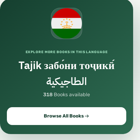
EXPLORE MORE BOOKS IN THIS LANGUAGE
Tajik забо́ни тоҷикӣ́
الطاجيكية
318
Books available
Browse All Books