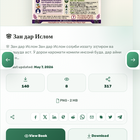
🌸 Зан дар Ислом
🌸 Зан дар Ислом Зан дар Ислом соҳиби иззату эҳтиром ва
ҳифзшуда аст. Ӯ дорои каромати комили инсонӣ буда, дар айни
замон…
Last updated:
May 7, 2026
140
8
317
PNG · 2 MB
View Book
Download