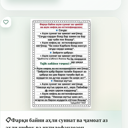
Tajik забо́ни тоҷикӣ́ الطاجيكية
📋Фарқи байни аҳли суннат ва ҷамоат аз
аҳли нифоқ ва ихтилофандозон