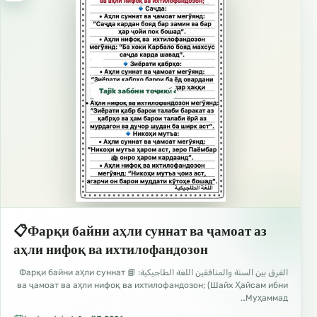
Tajik забо́ни тоҷикӣ́ الطاجيكية
📋Фарқи байни аҳли суннат ва ҷамоат аз
аҳли нифоқ ва ихтилофандозон
الفرق بين السنة والمنافقين اللغة الطاجيكية: 📘 Фарқи байни аҳли суннат
ва ҷамоат ва аҳли нифоқ ва ихтилофандозон; (Шайх Ҳайсам ибни
Муҳаммад…