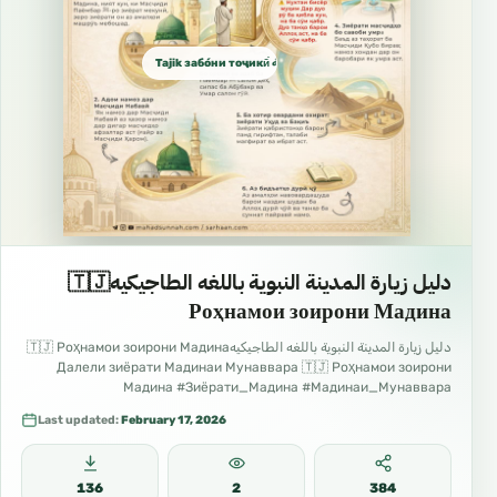
Tajik забо́ни тоҷикӣ́ الطاجيكية
دليل زيارة المدينة النبوية باللغه الطاجيكيه🇹🇯
Роҳнамои зоирони Мадина
دليل زيارة المدينة النبوية باللغه الطاجيكيه🇹🇯 Роҳнамои зоирони Мадина
Далели зиёрати Мадинаи Мунаввара 🇹🇯 Роҳнамои зоирони
Мадина #Зиёрати_Мадина #Мадинаи_Мунаввара
#Роҳнамои_зоирон #Сафар_ба_Мадина #Одоби_зиёрат
Last updated:
February 17, 2026
136
2
384