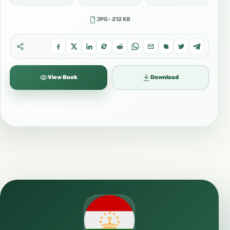
JPG · 212 KB
View Book
Download