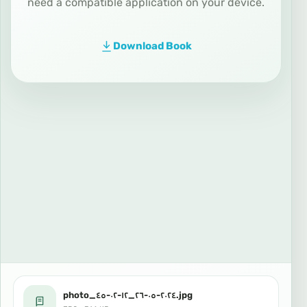
need a compatible application on your device.
Download Book
photo_٢٠٢٤-٠٥-٢٦_١٢-٠٢-٤٥.jpg