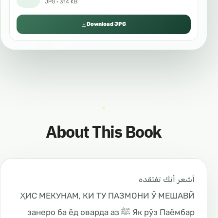
JPG · 314 KB
Download JPG
About This Book
أشعر أنك تفتقده
ҲИС МЕКУНАМ, КИ ТУ ПАЗМОНИ Ӯ МЕШАВӢ
Як рӯз Паёмбар ﷺ занеро ба ёд оварда аз