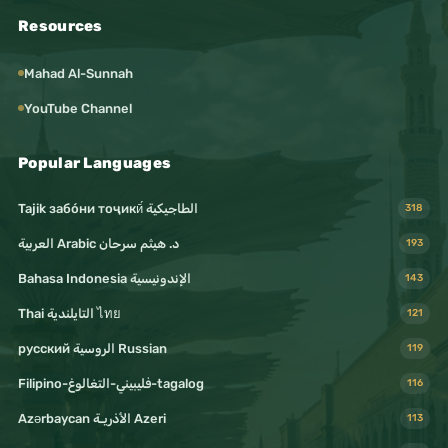
Resources
Mahad Al-Sunnah
YouTube Channel
Popular Languages
Tajik забо́ни тоҷикӣ́ الطاجيكية
318
د. هيثم سرحان Arabic العربية
193
Bahasa Indonesia الإندونيسية
143
Thai التايلندية ไทย
121
русский الروسية Russian
119
Filipino-فليبيني-التغالوغ-tagalog
116
Azərbaycan الأذريـة Azeri
113