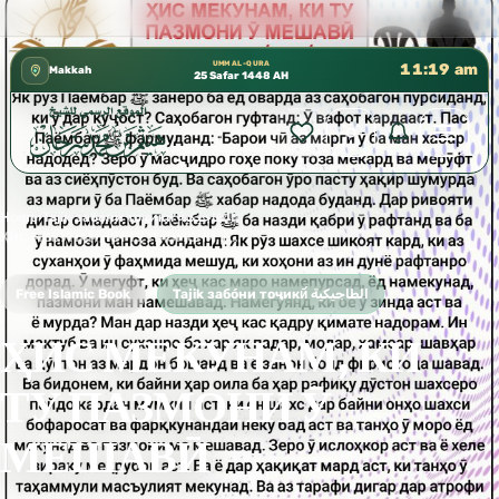
كتب الشيخ هيثم سرحان حفظه الله متوفرة مجانًا في ال
✦
UMM AL-QURA
11:19 am
Makkah
25 Safar 1448 AH
Home
›
Tajik забо́ни тоҷикӣ́ الطاجيكية
›
ҲИС МЕКУНАМ, КИ ТУ ПАЗМОНИ Ӯ МЕШАВӢ
Free Islamic Book
Tajik забо́ни тоҷикӣ́ الطاجيكية
ҲИС МЕКУНАМ, КИ
ТУ ПАЗМОНИ Ӯ
МЕШАВӢ