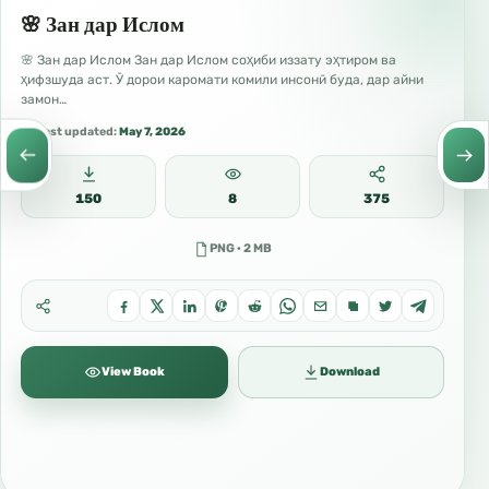
🌸 Зан дар Ислом
Забони Тоҷикӣ
🌸 Зан дар Ислом Зан дар Ислом соҳиби иззату эҳтиром ва
ҳифзшуда аст. Ӯ дорои каромати комили инсонӣ буда, дар айни
замон…
Last updated:
May 7, 2026
150
8
375
PNG · 2 MB
View Book
Download