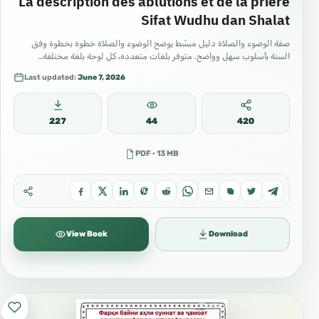
La description des ablutions et de la prière
Sifat Wudhu dan Shalat
صفة الوضوء والصلاة دليل مبسّط يوضح الوضوء والصلاة خطوة بخطوة وفق
السنة بأسلوب سهل وواضح. متوفر بلغات متعددة، كل لوحة بلغة مختلفة…
Last updated:
June 7, 2026
227
44
420
PDF · 13 MB
View Book
Download