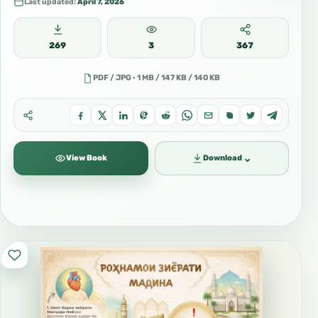
Last updated:
April 7, 2026
269
3
367
PDF / JPG · 1 MB / 147 KB / 140 KB
⌄
View Book
Download