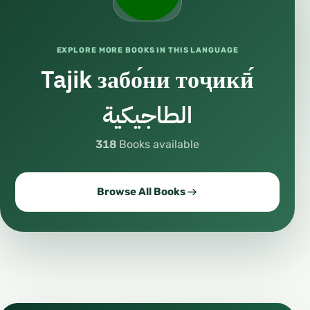
EXPLORE MORE BOOKS IN THIS LANGUAGE
Tajik забо́ни тоҷикӣ́
الطاجيكية
318
Books available
Browse All Books