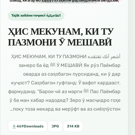
Tajik забо́ни тоҷикӣ́ الطاجيكية
ҲИС МЕКУНАМ, КИ ТУ
ПАЗМОНИ Ӯ МЕШАВӢ
أشعر أنك تفتقده ҲИС МЕКУНАМ, КИ ТУ ПАЗМОНИ
Ӯ МЕШАВӢ Як рӯз Паёмбар ﷺ занеро ба ёд
оварда аз саҳобагон пурсиданд, ки ӯ дар
куҷост? Саҳобагон гуфтанд: Ӯ вафот кардааст.
Пас Паёмбар ﷺ фармуданд: “Барои чӣ аз марги
ӯ ба ман хабар надодед? Зеро ӯ масҷидро гоҳе
поку тоза мекард ва мерӯфт ва аз сиёҳпӯстон…
469
Downloads
JPG
314 KB