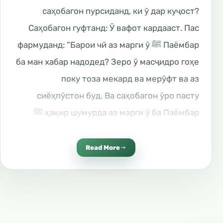
саҳобагон пурсиданд, ки ӯ дар куҷост?
Саҳобагон гуфтанд: Ӯ вафот кардааст. Пас
Паёмбар ﷺ фармуданд: “Барои чӣ аз марги ӯ
ба ман хабар надодед? Зеро ӯ масҷидро гоҳе
поку тоза мекард ва мерӯфт ва аз
сиёҳпӯстон буд. Ва саҳобагон ӯро пасту
ҳақир шумурда аз марги ӯ ба Паёмбар ﷺ
хабар надода буданд. Дар ривояти дигар
омадааст, Паёмбар ﷺ ба назди қабри ӯ
Read More
рафтанд ва ба ӯ намози ҷаноза хонданд”. Як
рӯз шахсе шикоят кард, ки аз суханҳои ӯ
фаҳмида мешуд, ки хоҳони аз ин дунё
рафтанро дорад. Ӯ мегуфт, ки ҳеҷ кас маро