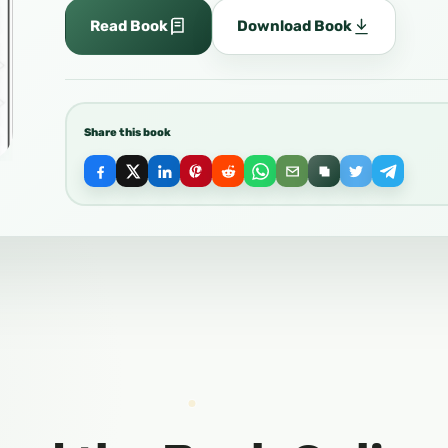
Read Book
Download Book
Share this book