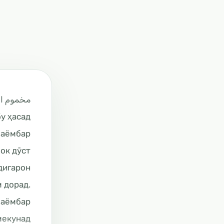
مخموم ال
у ҳасад
пок дӯст
 дигарон
 дорад.
екунад”.