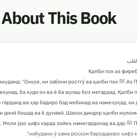
About This Book
قلب
Қалби пок аз фиреб
д? Фармуданд: “Онҳое, ки забони ростгӯ ва қалби пок
мекунад, ба худи он ва ё ба аҳлаш боз мегардад. Қалби 
 гарданд ва ҳар бадиро бад мебинад ва намеҳоҳад, ки
ри динӣ бошад ва ё дунявӣ. Шахси диндор қалби мулоим
н аст. Моли ӯро ҳифз карда зойеъ намегардонад ва дар
набудани ӯ ҳама роҳҳои бародариро ҳифз м