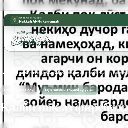
كتب الشيخ هيثم سرحان حفظه الله متوفرة مجانًا في ا
✦
MAKKAH TIME NOW
Makkah Al-Mukarramah
Home
›
Tajik забо́ни тоҷикӣ́ الطاجيكية
›
Қалби пок аз фиребу ҳасад – Забони 
Free Islamic Book
Tajik забо́ни тоҷикӣ́ الطاجيكية
Қалби пок аз фиребу ҳ