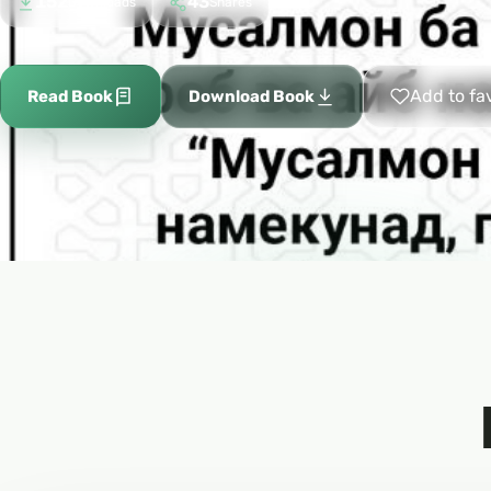
152
43
Downloads
Shares
Add to fa
Read Book
Download Book