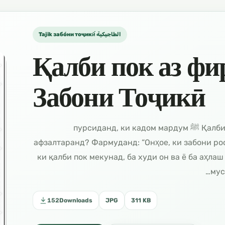
Tajik забо́ни тоҷикӣ́ الطاجيكية
Қалби пок аз фир
Забони Тоҷикӣ
مخموم القلب Қалби пок аз фиребу ҳасад Аз Паёмбар ﷺ пурсиданд, ки кадом мардум
афзалтаранд? Фармуданд: “Онҳое, ки забони рост
ки қалби пок мекунад, ба худи он ва ё ба аҳлаш
мус
152
Downloads
JPG
311 KB