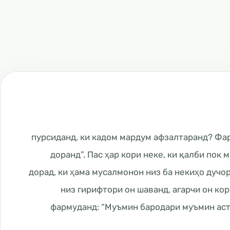
Аз Паёмбар ﷺ пурсиданд, ки кадом мардум афзалтаран
доранд”. Пас ҳар кори неке, ки қалби пок 
дорад, ки ҳама мусалмонон низ ба некиҳо дучор
низ гирифтори он шаванд, агарчи он ко
Паёмбар ﷺ фармуданд: “Муъмин бародари муъми