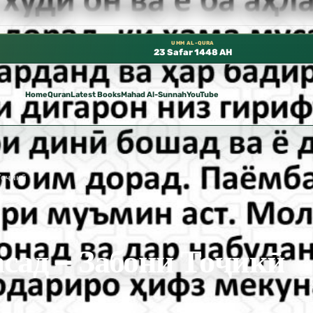
ا في المسجد النبوي، 📍 باب ٣٧ (باب مكة) – الطابق الثالث 📍 إدارة الشؤون العلمية بالحسبة 📚 متوفرة بجميع اللغات
UMM AL-QURA
23 Safar 1448 AH
Home
Quran
Latest Books
Mahad Al-Sunnah
YouTube
Тоҷикӣ
асад – Забони Тоҷикӣ