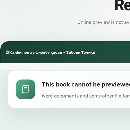
Re
Online preview is not av
Қалби пок аз фиребу ҳасад – Забони Тоҷикӣ
This book cannot be previewe
Word documents and some other file for