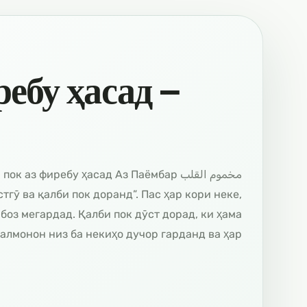
ебу ҳасад –
гӯ ва қалби пок доранд”. Пас ҳар кори неке,
 боз мегардад. Қалби пок дӯст дорад, ки ҳама
алмонон низ ба некиҳо дучор гарданд ва ҳар…