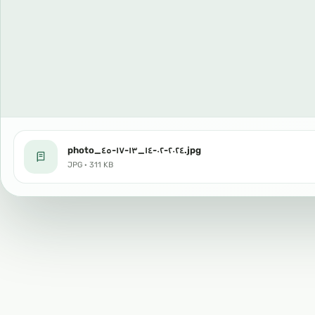
photo_٢٠٢٤-٠٢-١٤_١٣-١٧-٤٥.jpg
JPG · 311 KB