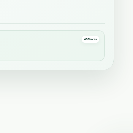
43
Shares