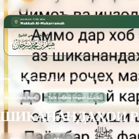
كتب الشيخ هيثم سرحان حفظه الله متوفرة مجان
✦
MAKKAH TIME NOW
Makkah Al-Mukarramah
Home
›
Tajik забо́ни тоҷикӣ́ الطاجيكية
›
ШИКАНАНДАҲОИ РӮЗА
Free Islamic Book
Tajik забо́ни тоҷикӣ́ الطاجيكية
ШИКАНАНДАҲОИ Р