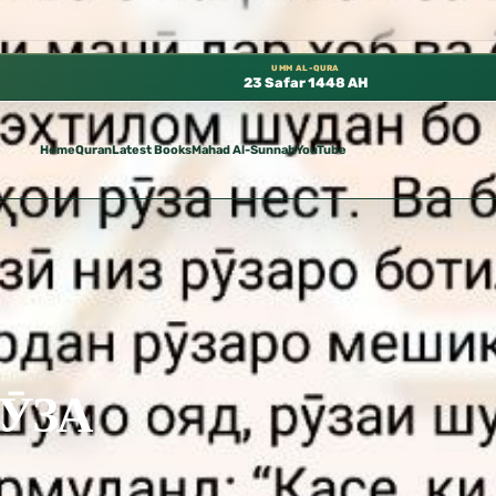
ة مجانًا في المسجد النبوي، 📍 باب ٣٧ (باب مكة) – الطابق الثالث 📍 إدارة الشؤون العلمية بالحسبة 📚 متوفرة بجميع اللغات
UMM AL-QURA
23 Safar 1448 AH
Home
Quran
Latest Books
Mahad Al-Sunnah
YouTube
ӮЗА