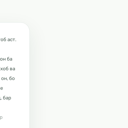
об аст.
 он ба
 хоб ва
 он, бо
бе
ар