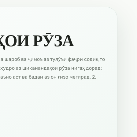
ОИ РӮЗА
ва шароб ва ҷимоъ аз тулӯъи фаҷри содиқ то
и худро аз шиканандаҳои рӯза нигаҳ дорад:
аъно аст ва бадан аз он ғизо мегирад. 2.