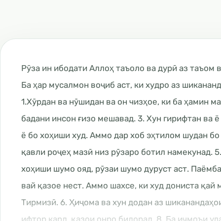
Рӯза ин ибодати Аллоҳ таъоло ва дурӣ аз таъом в
Ба ҳар мусалмон воҷиб аст, ки худро аз шикананд
1.Хӯрдан ва нӯшидан ва он чизҳое, ки ба ҳамин ма
бадани инсон ғизо мешавад. 3. Хун гирифтан ва ё
ё бо хоҳиши худ. Аммо дар хоб эҳтилом шудан бо
қавли роҷеҳ мазӣ низ рӯзаро ботил намекунад. 5
хоҳиши шумо ояд, рӯзаи шумо дуруст аст. Паёмбар ﷺ фармуданд: “Касе, ки қай кардан бар ӯ ғалаба кард,
вай қазое нест. Аммо шахсе, ки худ дониста қай 
Тирмизӣ. 6. Ҳиҷома ва хун додан аз шиканандаҳои 
ифтор кард, қазои онро бидорад. 8. Ба иҷмоъи у