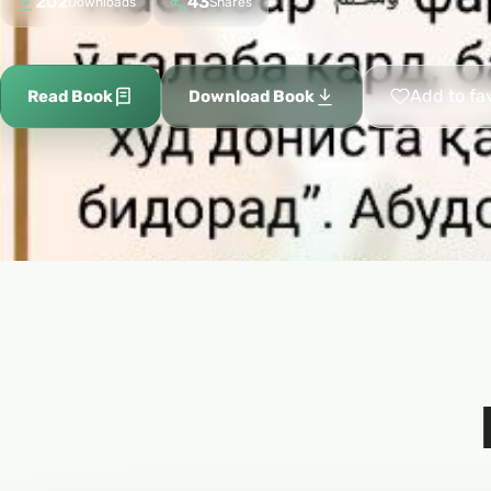
202
43
Downloads
Shares
Add to fa
Read Book
Download Book