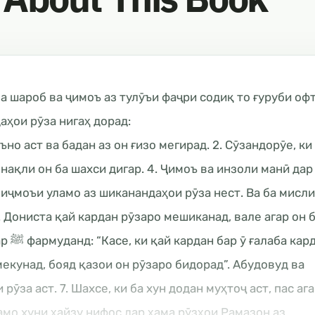
а шароб ва ҷимоъ аз тулӯъи фаҷри содиқ то ғуруби офт
аҳои рӯза нигаҳ дорад:
ъно аст ва бадан аз он ғизо мегирад. 2. Сӯзандорӯе, ки
 нақли он ба шахси дигар. 4. Ҷимоъ ва инзоли манӣ дар
 иҷмоъи уламо аз шиканандаҳои рӯза нест. Ва ба мисли
. Дониста қай кардан рӯзаро мешиканад, вале агар он 
 бар
мекунад, бояд қазои он рӯзаро бидорад”. Абудовуд ва
рӯза аст. 7. Шахсе, ки ба хун додан муҳтоҷ аст, пас аг
ламо хуни ҳайзу нифос дар ҳама рӯзҳои Рамазон аз