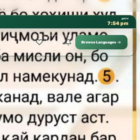
كتب الشيخ هيثم سرحان حفظه الله متوفر
✦
NOW
7:54 pm
Browse Languages