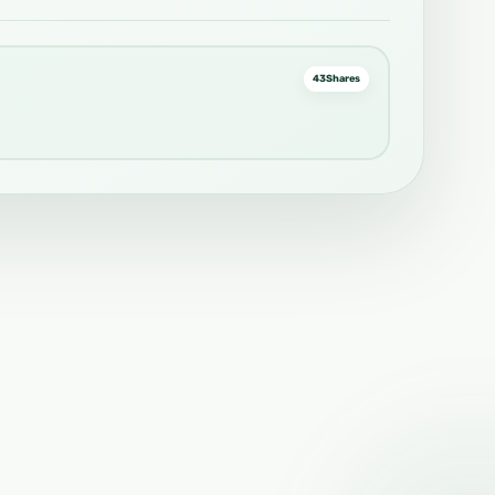
43
Shares