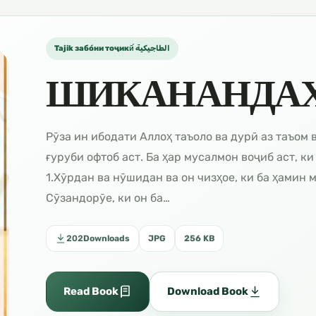
Tajik забо́ни тоҷикӣ́ الطاجيكية
ШИКАНАНДАҲ
Рӯза ин ибодати Аллоҳ таъоло ва дурӣ аз таъом 
ғуруби офтоб аст. Ба ҳар мусалмон воҷиб аст, к
1.Хӯрдан ва нӯшидан ва он чизҳое, ки ба ҳамин м
Сӯзандорӯе, ки он ба…
202
Downloads
JPG
256 KB
Read Book
Download Book