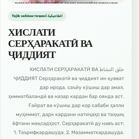
Tajik забо́ни тоҷикӣ́ الطاجيكية
ХИСЛАТИ
СЕРҲАРАКАТӢ ВА
ҶИДДИЯТ
خلق النشاط ХИСЛАТИ СЕРҲАРАКАТӢ ВА
ҶИДДИЯТ Серҳаракатӣ ва ҷиддият ин қувват
дар ирода, саъйу кӯшиш дар амал,
ҳимматбаландӣ ва назар кардан бар оянда аст.
Ғайрат ва кӯшиш дар кор сабаби ҳалли
муҳиммот, дарк кардани натиҷаҳо ва таҳқиқ
ёфтани мақсадҳост. Серҳаракатӣ ду навъ аст:
1. Таърифкардашуда. 2. Мазамматкардашуда.