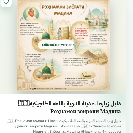
Tajik забо́ни тоҷикӣ́ الطاجيكية
دليل زيارة المدينة النبوية باللغه الطاجيكيه🇹🇯
Роҳнамои зоирони Мадина
دليل زيارة المدينة النبوية باللغه الطاجيكيه🇹🇯 Роҳнамои зоирони Мадина
Далели зиёрати Мадинаи Мунаввара 🇹🇯 Роҳнамои зоирони
Мадина #Зиёрати_Мадина #Мадинаи_Мунаввара