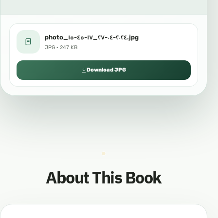
photo_٢٠٢٤-٠٤-٢٧_١٧-٤٥-١٥.jpg
JPG · 247 KB
Download JPG
About This Book