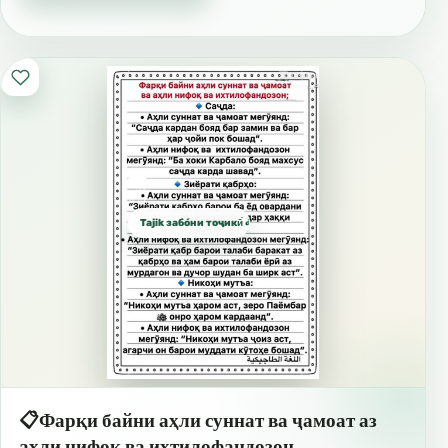
Tajik забо́ни тоҷикӣ́ الطاجيكية
📋Фарқи байни аҳли суннат ва ҷамоат аз
аҳли нифоқ ва ихтилофандозон