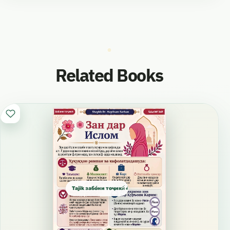
ва пирӣ ва аз бахилӣ ва азоби қабр ва
фитнаи қабр ва фитнаи марг ва зиндагӣ ва аз
қарз ва аз шарри хушунати соҳиби қарз ба ту
Related Books
паноҳ меҷӯям”. Бухорӣ.
اللغة الطاجيكية
Забони Тоҷикӣ
Tajik забо́ни тоҷикӣ́ الطاجيكية