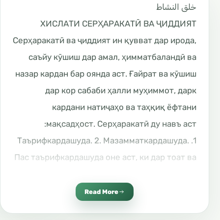
خلق النشاط
ХИСЛАТИ СЕРҲАРАКАТӢ ВА ҶИДДИЯТ
Серҳаракатӣ ва ҷиддият ин қувват дар ирода,
саъйу кӯшиш дар амал, ҳимматбаландӣ ва
назар кардан бар оянда аст. Ғайрат ва кӯшиш
дар кор сабаби ҳалли муҳиммот, дарк
кардани натиҷаҳо ва таҳқиқ ёфтани
мақсадҳост. Серҳаракатӣ ду навъ аст:
1. Таърифкардашуда. 2. Мазамматкардашуда.
Пас таърифкардашуда оне аст, ки дар тоат ва
дар корҳои фоиданоки дунё аст. Ва
мазамматкардашуда оне аст, ки дар гуноҳ
Read More
буд ва аз он фоидае нест. Ва ё амале