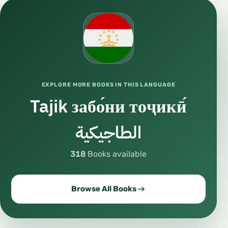
EXPLORE MORE BOOKS IN THIS LANGUAGE
Tajik забо́ни тоҷикӣ́
الطاجيكية
318
Books available
Browse All Books