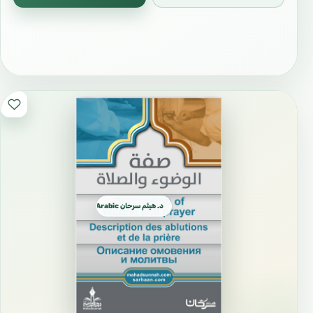
د. هيثم سرحان Arabic العربية