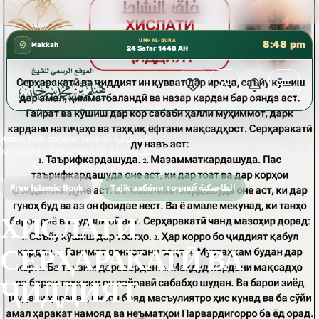
كتب الشيخ هيثم سرحان حفظه الله متوفرة مجانًا في ا
✦
UMM AL-QURA
8:48 pm
Makkah
24 Safar 1448 AH
Home
›
Tajik забо́ни тоҷикӣ́ الطاجيكية
›
ХИСЛАТИ СЕРҲАРАКАТӢ ВА ҶИДДИЯТ
Free Islamic Book
Tajik забо́ни тоҷикӣ́ الطاجيكية
ХИСЛАТИ
СЕРҲАРАКАТӢ ВА
ҶИДДИЯТ