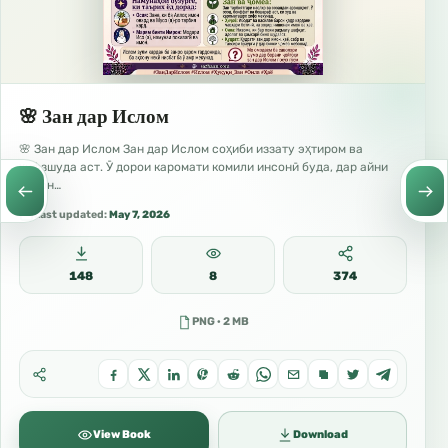
🌸 Зан дар Ислом
🌸 Зан дар Ислом Зан дар Ислом соҳиби иззату эҳтиром ва
ҳифзшуда аст. Ӯ дорои каромати комили инсонӣ буда, дар айни
замон…
Last updated:
May 7, 2026
148
8
374
PNG · 2 MB
View Book
Download