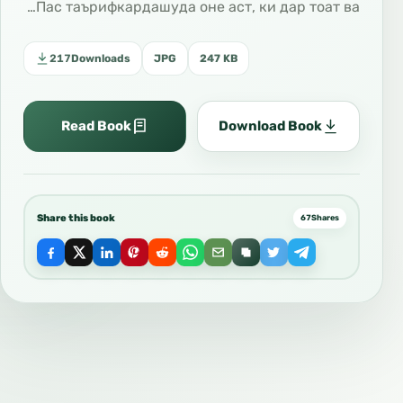
Пас таърифкардашуда оне аст, ки дар тоат ва…
217
Downloads
JPG
247 KB
Read Book
Download Book
Share this book
67
Shares