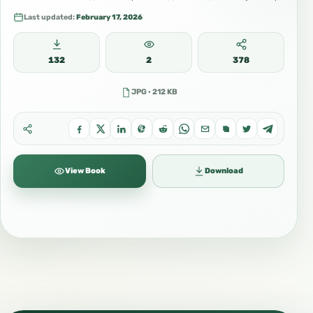
#Роҳнамои_зоирон #Сафар_ба_Мадина #Одоби_зиёрат
Last updated:
February 17, 2026
132
2
378
JPG · 212 KB
View Book
Download