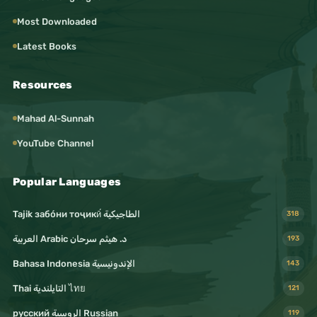
Most Downloaded
Latest Books
Resources
Mahad Al-Sunnah
YouTube Channel
Popular Languages
Tajik забо́ни тоҷикӣ́ الطاجيكية
318
د. هيثم سرحان Arabic العربية
193
Bahasa Indonesia الإندونيسية
143
Thai التايلندية ไทย
121
русский الروسية Russian
119