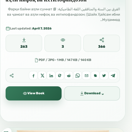
الفرق بين السنة والمنافقين اللغة الطاجيكية: 📘 Фарқи байни аҳли суннат
ва ҷамоат ва аҳли нифоқ ва ихтилофандозон; (Шайх Ҳайсам ибни
Муҳаммад…
Last updated:
April 7, 2026
263
3
366
PDF / JPG · 1 MB / 147 KB / 140 KB
⌄
View Book
Download