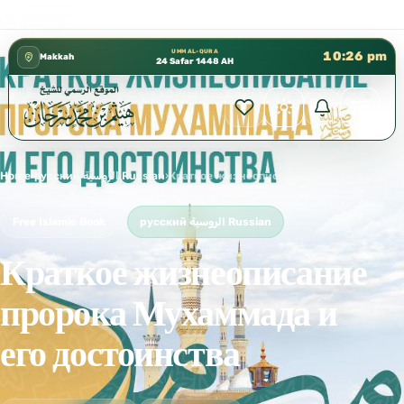
 – الطابق الثالث 📍 إدارة الشؤون العلمية بالحسبة 📚 متوفرة بجميع اللغات
UMM AL-QURA
10:26 pm
Makkah
24 Safar 1448 AH
Home
›
русский الروسية Russian
›
Краткое жизнеописание пророка Мухаммада и его достоинства
Free Islamic Book
русский الروسية Russian
Краткое жизнеописание
пророка Мухаммада и
его достоинства