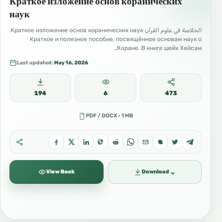
Краткое изложение основ коранических
наук
الخلاصة في علوم القرآن Краткое изложение основ коранических наук
Краткое и полезное пособие, посвящённое основам наук о
Коране. В книге шейх Хейсам…
Last updated:
May 16, 2026
194
6
473
16/17 دروس روسي Важные уроки для уммы
PDF / DOCX · 1 MB
⌄
View Book
Download