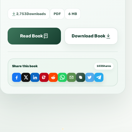
2,753
Downloads
PDF
6 MB
Read Book
Download Book
Share this book
103
Shares