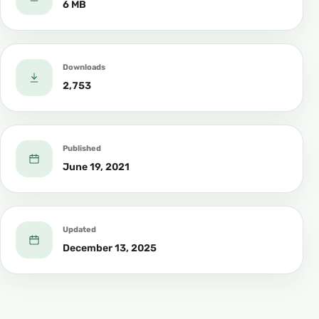
6 MB
Ислам – Институт СунныПод руководством
шейха Хейсама Сархана
Downloads
https://mahadsunnah.com/ru
2,753
YouTube
Published
June 19, 2021
Updated
December 13, 2025
Facebook