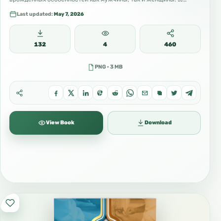
Last updated:
May 7, 2026
132
4
460
PNG · 3 MB
16/77 تفسير روسي КОРАН – Перевод смыслов
аятов и их краткое толкование.
View Book
Download