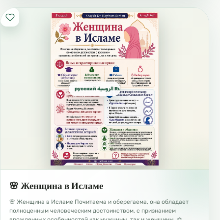
16/00 اطفال روسي 🇷🇺 Канал “Играй и
обучайся” Для детей на русском языке Шейх
Хейсам Сархан ـ Давайте обучаться вместе
русский الروسية Russian
16/99 فتاوى روسي Фатвы больших ученных, на
🌸 Женщина в Исламе
разные темы, на русском языке
🌸 Женщина в Исламе Почитаема и оберегаема, она обладает
полноценным человеческим достоинством, с признанием
врожденных особенностей как мужчины, так и женщины. ⚖️…