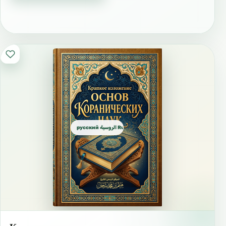
16/18 سيرة، روسي.ﷺ Жизнеописание пророка
русский الروسية Russian
16/01 اصول روسي Три основы ـ Разъяснение
«Трех вопросов, задаваемых в могиле»,
«Четырех правил», «Деяний, выводящих из
Ислама»