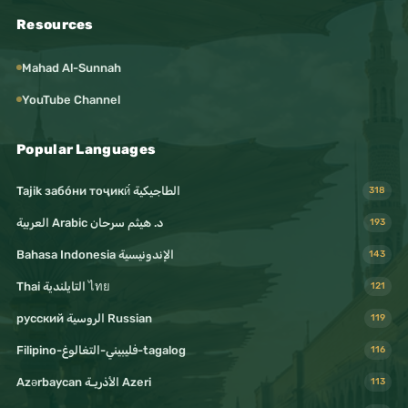
#призыв
Resources
#наставление
Mahad Al-Sunnah
#поклонение
YouTube Channel
#духовность
#очищение
Popular Languages
#тазкия
Tajik забо́ни тоҷикӣ́ الطاجيكية
318
#фикх
د. هيثم سرحان Arabic العربية
193
#хадис
Bahasa Indonesia الإندونيسية
143
#суннапророка
Thai التايلندية ไทย
121
#исламонлайн
русский الروسية Russian
119
#исламютуб
Filipino-فليبيني-التغالوغ-tagalog
116
#исламвидео
Azərbaycan الأذريـة Azeri
113
#исламконтент