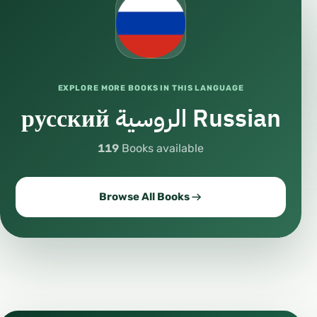
#ШейхХайсамСархан
#ДокторХайсамСархан
#Хайсам_Сархан
#Шейх_Хайсам_Сархан
EXPLORE MORE BOOKS IN THIS LANGUAGE
#Доктор_Хайсам_Сархан
русский الروسية Russian
#ХайсамСарханРус
#ХайсамСарханИслам
119
Books available
#ХайсамСарханСунна
#ХайсамСарханЛекции
Browse All Books
#ХайсамСарханУроки
#ХайсамСарханОнлайн
#ХайсамСарханYouTube
#ХайсамСарханИнститут
#ХайсамСарханМахад