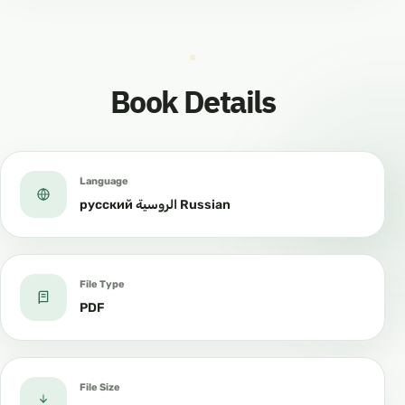
каждого раздела следуют экзаменационные
и проверочные вопросы. Книга является
краткой, однако в тоже время не имеет, по
Book Details
причине своей краткости, упущений и не
утомляет ученика.
16 «Это Ислам»
Language
русский الروسية Russian
Доктор Хайсам ибн Мухаммад Сархан
Преподаватель в мечети пророкаﷺ Аль-
File Type
Харам
PDF
Бывший руководитель Института «Сунна»
اللغة الروسية
File Size
русский язык‎