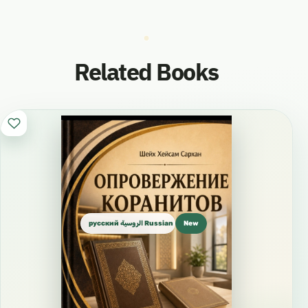
https://www.facebook.com/pg/16-%D0%B4-
%D0%A5%D0%B5%D0%B9%D1%81%D0%B0%D
Related Books
0%BC-
%D0%A1%D0%B0%D1%80%D1%85%D0%B0%D
0%BD-100507754792629/community/
Telegram
https://t.me/hsarhan_ru
📚
русский الروسية Russian
New
https://sarhaan.com/a/%d8%a7%d9%84%d8%b
1%d9%88%d8%b3%d9%8a%d8%a9-
%d1%80%d1%83%d1%81%d1%81%d0%ba%d0%b
8%d0%b9/