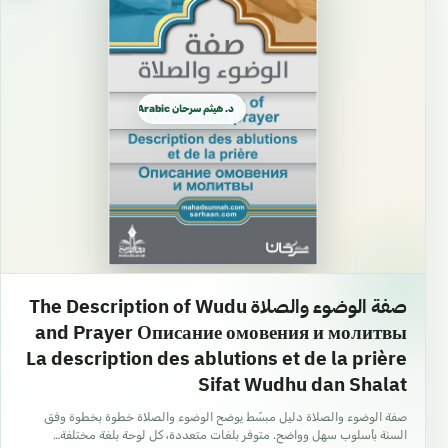
16/31 حصن روسي Молитвы Из Корана и Сунны
د. هيثم سرحان Arabic العربية
صفة الوضوء والصلاة The Description of Wudu
16/19 صوم روسي Пост и его положений ـ
and Prayer Описание омовения и молитвы
Голодание
La description des ablutions et de la prière
Sifat Wudhu dan Shalat
صفة الوضوء والصلاة دليل مبسّط يوضح الوضوء والصلاة خطوة بخطوة وفق
السنة بأسلوب سهل وواضح. متوفر بلغات متعددة، كل لوحة بلغة مختلفة…