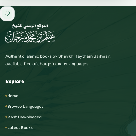
#мусульмане
Add to favorites
#умма
#пророк
#мухаммад
#ахлюсунна
Authentic Islamic books by Shaykh Haytham Sarhaan,
#саляфы
available free of charge in many languages.
#манхадж
#знание
Explore
#наука
Home
#обучение
Browse Languages
#лекции
Most Downloaded
#уроки
Latest Books
#дауа