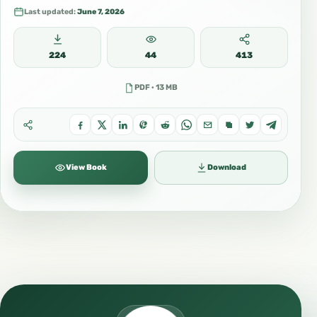
Last updated:
June 7, 2026
224
44
413
PDF · 13 MB
16/13 مقاطع روسي Важные клипы
View Book
Download
#ХайсамСархан