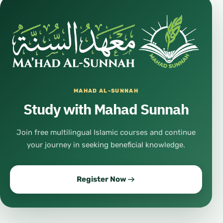
#ХайсамСарханРоссия
#ислам
#таухид
#сунна
#акыда
MAHAD AL-SUNNAH
#коран
Study with Mahad Sunnah
#шариат
Join free multilingual Islamic courses and continue
#иман
your journey in seeking beneficial knowledge.
#ихсан
#религия
Register Now
#вера
#единобожие
#исламский