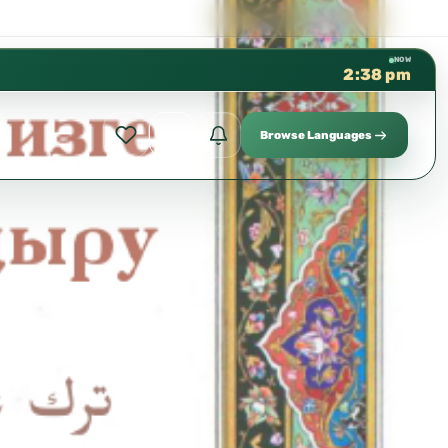
كتب الشيخ هيثم سرحان حفظه الله م
✦
NOW
2:38 pm
Browse Languages