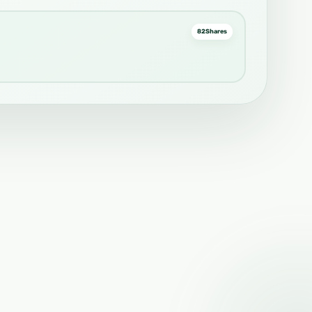
82
Shares