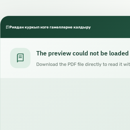
Риядан куркып изге гамәлләрне калдыру
The preview could not be loaded
Download the PDF file directly to read it wi