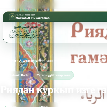
كتب الشيخ هيثم سرحان حفظه الله متوفرة 
✦
MAKKAH TIME NOW
Makkah Al-Mukarramah
Home
›
Tatar - تتاري татар теле
›
Риядан куркып изге гамәлләрне калдыру
Free Islamic Book
Tatar - تتاري татар теле
Риядан куркып изге г