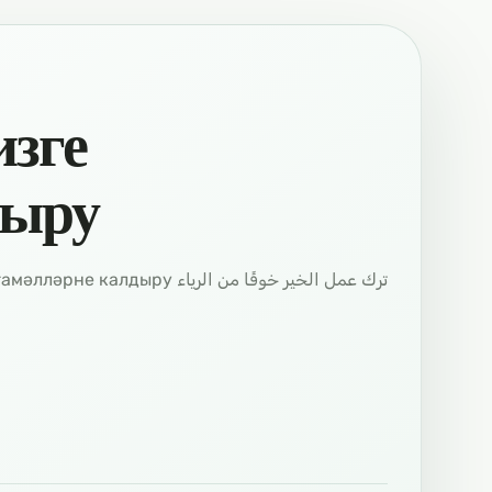
изге
дыру
ترك عمل الخير خوفًا من الرياء Риядан куркып изге гамәлләрне калдыру اللغة التتارية