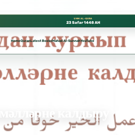
توفرة مجانًا في المسجد النبوي، 📍 باب ٣٧ (باب مكة) – الطابق الثالث 📍 إدارة الشؤون العلمية بالحسبة 📚 متوفرة بجميع اللغات
UMM AL-QURA
23 Safar 1448 AH
Home
Quran
Latest Books
Mahad Al-Sunnah
YouTube
амәлләрне калдыру