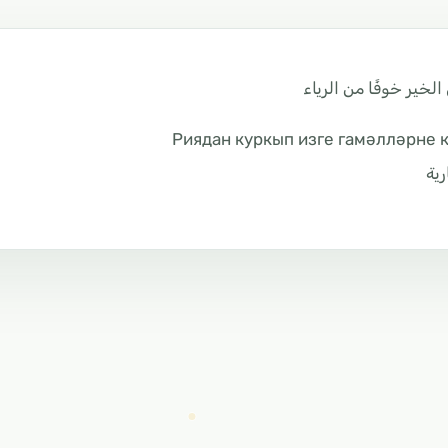
لخير خوفًا من الرياء
Риядан куркып изге гамәлләрне 
رية