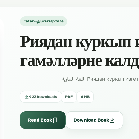
Tatar - تتاري татар теле
Риядан куркып 
гамәлләрне кал
923
Downloads
PDF
6 MB
Read Book
Download Book