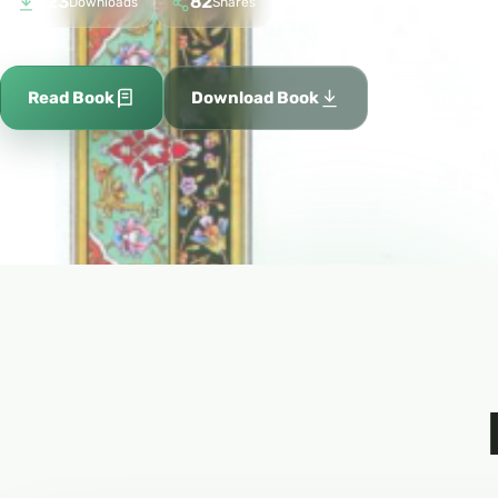
923
82
Downloads
Shares
Add to fa
Read Book
Download Book