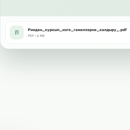
Риядан_куркып_изге_гамәлләрне_калдыру_.pdf
PDF · 6 MB