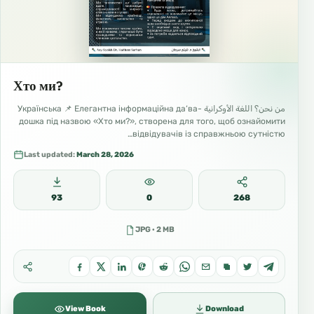
Хто ми?
من نحن؟ اللغة الأوكرانية Українська 📌 Елегантна інформаційна да‘ва-
дошка під назвою «Хто ми?», створена для того, щоб ознайомити
відвідувачів із справжньою сутністю…
Last updated:
March 28, 2026
93
0
268
JPG · 2 MB
View Book
Download