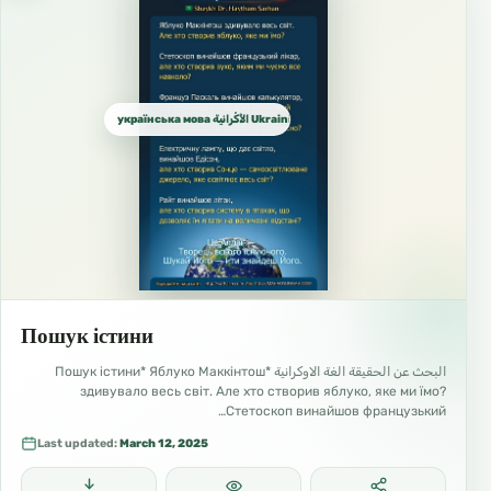
українська мова الأُكْرانية Ukrainian الأوكرانية
Пошук істини
البحث عن الحقيقة الغة الاوكرانية *Пошук істини* Яблуко Маккінтош
здивувало весь світ. Але хто створив яблуко, яке ми їмо?
Стетоскоп винайшов французький…
Last updated:
March 12, 2025