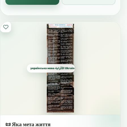
українська мова الأُكْرانية Ukrainian الأوكرانية
📜 Яка мета життя