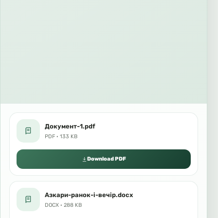
Документ-1.pdf
PDF · 133 KB
Download PDF
Азкари-ранок-і-вечір.docx
DOCX · 288 KB