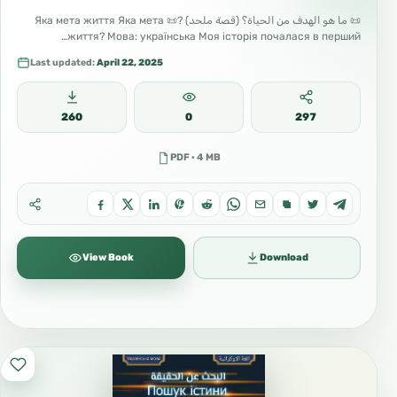
📜 ما هو الهدف من الحياة؟ (قصة ملحد) ?📜 Яка мета життя Яка мета
життя? Мова: українська Моя історія почалася в перший…
Last updated:
April 22, 2025
260
0
297
PDF · 4 MB
View Book
Download