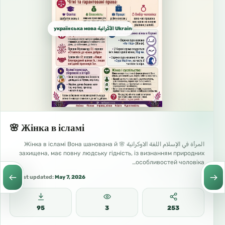
українська мова الأُكْرانية Ukrainian الأوكرانية
🌸 Жінка в ісламі
المرأة في الإسلام اللغة الاوكرانية 🌸 Жінка в ісламі Вона шанована й
захищена, має повну людську гідність, із визнанням природних
особливостей чоловіка…
Last updated:
May 7, 2026
95
3
253