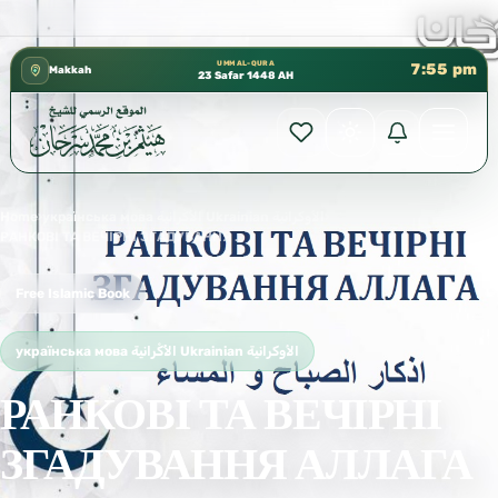
 إدارة الشؤون العلمية بالحسبة 📚 متوفرة بجميع اللغات
✦
UMM AL-QURA
7:55 pm
Makkah
23 Safar 1448 AH
Home
›
українська мова الأُكْرانية Ukrainian الأوكرانية
›
РАНКОВІ ТА ВЕЧІРНІ ЗГАДУВАННЯ АЛЛАГА
Free Islamic Book
українська мова الأُكْرانية Ukrainian الأوكرانية
РАНКОВІ ТА ВЕЧІРНІ
ЗГАДУВАННЯ АЛЛАГА