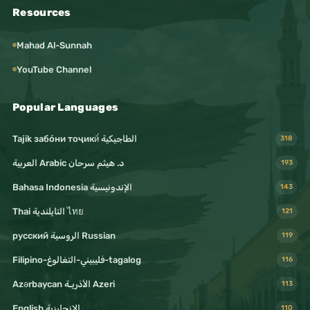
Resources
Mahad Al-Sunnah
YouTube Channel
Popular Languages
Tajik забо́ни тоҷикӣ́ الطاجيكية
318
د. هيثم سرحان Arabic العربية
193
Bahasa Indonesia الإندونيسية
143
Thai التايلندية ไทย
121
русский الروسية Russian
119
Filipino-فليبيني-التغالوغ-tagalog
116
Azərbaycan الأذريـة Azeri
113
English الإنجليزية
110