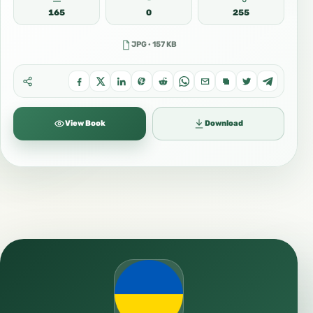
165
0
255
JPG · 157 KB
View Book
Download