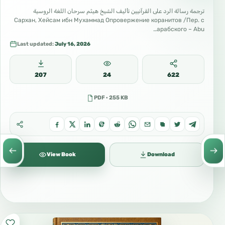
ترجمة رسالة الرد على القرآنيين تأليف الشيخ هيثم سرحان اللغة الروسية
Сархан, Хейсам ибн Мухаммад Опровержение коранитов /Пер. с
арабского – Abu…
Last updated:
July 16, 2026
207
24
622
PDF · 255 KB
View Book
Download