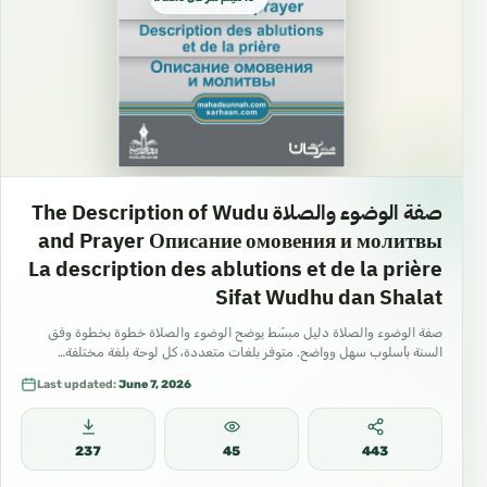
صفة الوضوء والصلاة The Description of Wudu
and Prayer Описание омовения и молитвы
La description des ablutions et de la prière
Sifat Wudhu dan Shalat
صفة الوضوء والصلاة دليل مبسّط يوضح الوضوء والصلاة خطوة بخطوة وفق
السنة بأسلوب سهل وواضح. متوفر بلغات متعددة، كل لوحة بلغة مختلفة…
Last updated:
June 7, 2026
237
45
443