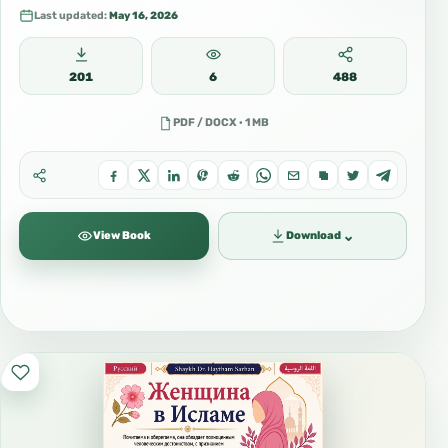
Last updated:
May 16, 2026
201
6
488
PDF / DOCX · 1 MB
⌄
View Book
Download