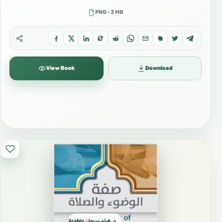
PNG · 3 MB
View Book
Download
د. هيثم سرحان Arabic العربية