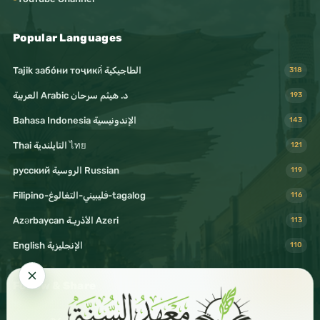
Popular Languages
Tajik забо́ни тоҷикӣ́ الطاجيكية
318
د. هيثم سرحان Arabic العربية
193
Bahasa Indonesia الإندونيسية
143
Thai التايلندية ไทย
121
русский الروسية Russian
119
Filipino-فليبيني-التغالوغ-tagalog
116
Azərbaycan الأذريـة Azeri
113
English الإنجليزية
110
Follow & Share