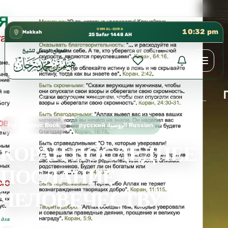
كتب الشيخ هيثم سرحان حفظه الله متوفرة مجانًا في المسجد ا
✦
UMM AL-QURA
10:32 pm
Makkah
25 Safar 1448 AH
Home
›
русский الروسية Russian
›
КОРАН ПОСЛЕДНЕЕ ПОСЛАНИЕ ЧЕЛОВЕЧЕСТВУ
Free Islamic Book
русский الروسية Russian
КОРАН ПОСЛЕДНЕЕ
ПОСЛАНИЕ
ЧЕЛОВЕЧЕСТВУ