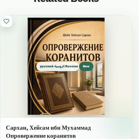
русский الروسية Russian
New
Сархан, Хейсам ибн Мухаммад
Опровержение коранитов