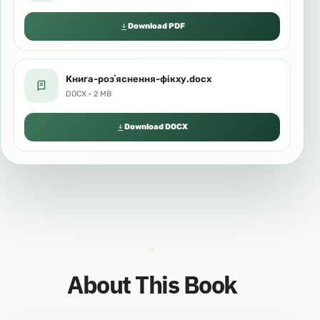
Download PDF
Книга-розʼяснення-фікху.docx
DOCX · 2 MB
Download DOCX
About This Book