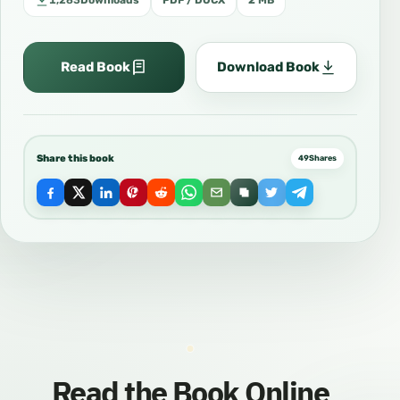
1,283
Downloads
PDF / DOCX
2 MB
Read Book
Download Book
Share this book
49
Shares
Read the Book Online