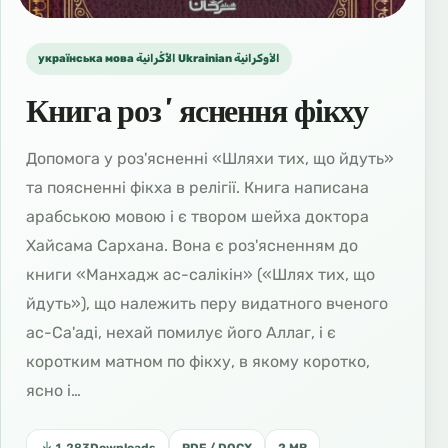
українська мова الأُكْرانية Ukrainian الأوكرانية
Книга розʼяснення фікху
Допомога у роз'ясненні «Шляхи тих, що йдуть»
та поясненні фікха в релігії. Книга написана
арабською мовою і є твором шейха доктора
Хайсама Сархана. Вона є роз'ясненням до
книги «Манхадж ас-салікін» («Шлях тих, що
йдуть»), що належить перу видатного вченого
ас-Са'аді, нехай помилує його Аллаг, і є
коротким матном по фікху, в якому коротко,
ясно і…