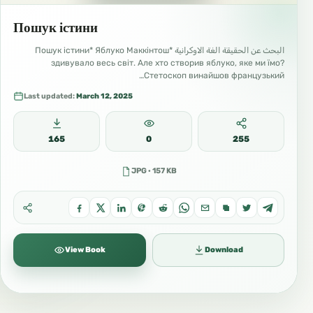
Пошук істини
البحث عن الحقيقة الغة الاوكرانية *Пошук істини* Яблуко Маккінтош
здивувало весь світ. Але хто створив яблуко, яке ми їмо?
Стетоскоп винайшов французький…
Last updated:
March 12, 2025
165
0
255
JPG · 157 KB
View Book
Download