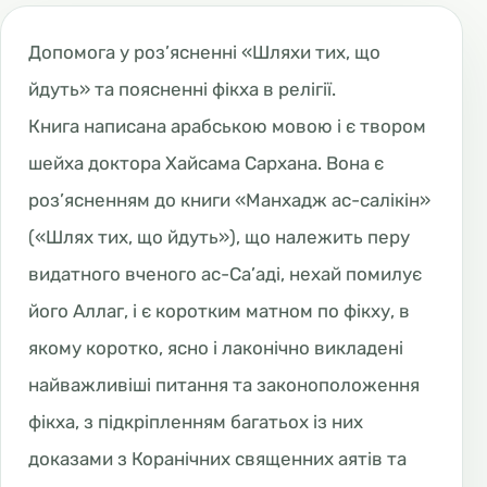
Допомога у роз’ясненні «Шляхи тих, що
йдуть» та поясненні фікха в релігії.
Книга написана арабською мовою і є твором
шейха доктора Хайсама Сархана. Вона є
роз’ясненням до книги «Манхадж ас-салікін»
(«Шлях тих, що йдуть»), що належить перу
видатного вченого ас-Са’аді, нехай помилує
його Аллаг, і є коротким матном по фікху, в
якому коротко, ясно і лаконічно викладені
найважливіші питання та законоположення
фікха, з підкріпленням багатьох із них
доказами з Коранічних священних аятів та