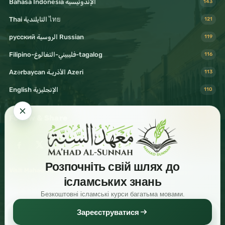
Bahasa Indonesia الإندونيسية
143
Thai التايلندية ไทย
121
русский الروسية Russian
119
Filipino-فليبيني-التغالوغ-tagalog
116
Azərbaycan الأذريـة Azeri
113
English الإنجليزية
110
Follow & Share
Розпочніть свій шлях до
Visit Mahad Sunnah
ісламських знань
Безкоштовні ісламські курси багатьма мовами.
Зареєструватися
Read
Download
Share
© 2026 Shaykh Haytham Sarhaan. All rights reserved.