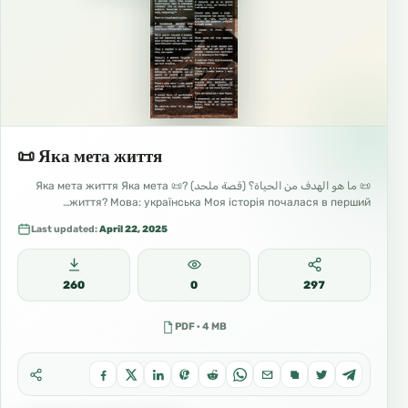
📜 Яка мета життя
📜 ما هو الهدف من الحياة؟ (قصة ملحد) ?📜 Яка мета життя Яка мета
життя? Мова: українська Моя історія почалася в перший…
Last updated:
April 22, 2025
260
0
297
PDF · 4 MB