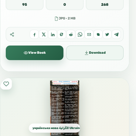
95
0
268
JPG · 2 MB
View Book
Download
українська мова الأُكْرانية Ukrainian الأوكرانية