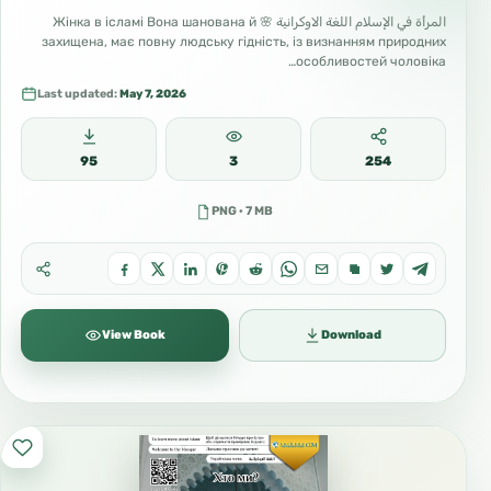
المرأة في الإسلام اللغة الاوكرانية 🌸 Жінка в ісламі Вона шанована й
захищена, має повну людську гідність, із визнанням природних
особливостей чоловіка…
Last updated:
May 7, 2026
95
3
254
PNG · 7 MB
View Book
Download