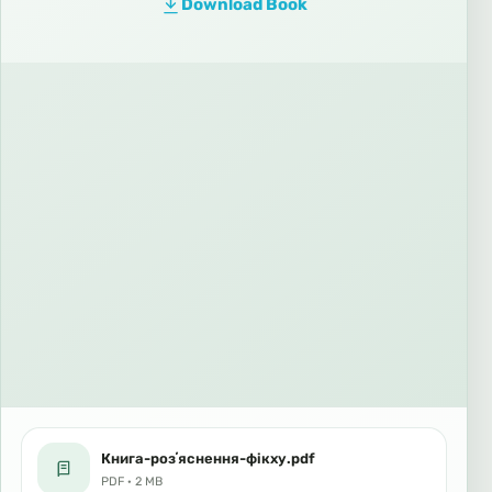
Download Book
Книга-розʼяснення-фікху.pdf
PDF · 2 MB