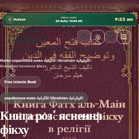
كتب الشيخ هيثم سرحان حفظه الله متوفرة مجانًا في ال
✦
UMM AL-QURA
9:23 am
Makkah
24 Safar 1448 AH
Home
›
українська мова الأُكْرانية Ukrainian الأوكرانية
›
Книга розʼяснення фікху
Free Islamic Book
українська мова الأُكْرانية Ukrainian الأوكرانية
Книга розʼяснення
фікху