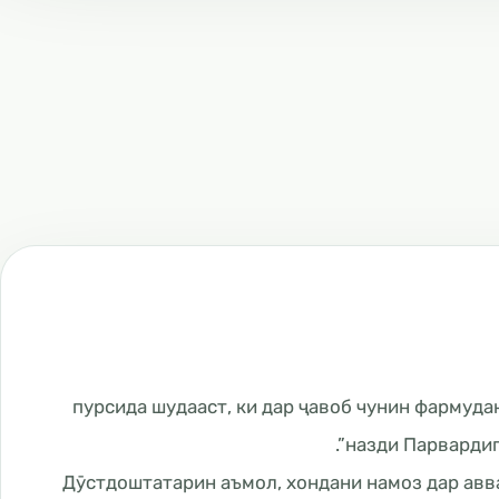
Ин савол бисёр аз Паёмбар ﷺ пурсида шудааст, ки дар ҷавоб ч
назди Парвардиг
“Дӯстдоштатарин аъмол, хондани намоз дар авва