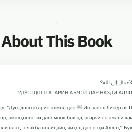
About This Book
أعمال إلي الله؟
ДӮСТДОШТАТАРИН АЪМОЛ ДАР НАЗДИ АЛЛОҲ
унин фармуданд: “Дӯстдоштатарин аъмол дар
ор, амалҳоест ки давомнок бошад, агарчи он амали кам
ли вақт, некӣ ба волидайн, ҷиҳод дар роҳи Аллоҳ”. Бу