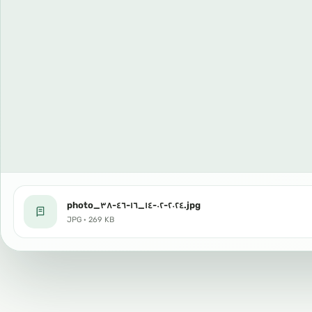
photo_٢٠٢٤-٠٢-١٤_١٦-٤٦-٣٨.jpg
JPG · 269 KB