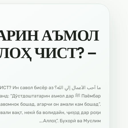
АРИН АЪМОЛ
ЛОҲ ЧИСТ? –
АЛЛОҲ ЧИСТ? Ин савол бисёр аз
армуданд: “Дӯстдоштатарин аъмол дар
авомнок бошад, агарчи он амали кам бошад”.
али вақт, некӣ ба волидайн, ҷиҳод дар роҳи
Аллоҳ”. Бухорӣ ва Муслим.…