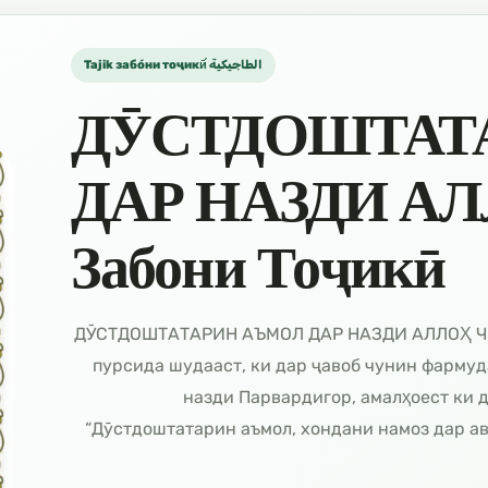
Tajik забо́ни тоҷикӣ́ الطاجيكية
ДӮСТДОШТАТ
ДАР НАЗДИ АЛ
Забони Тоҷикӣ
ما أحب الأعمال إلي الله؟ ДӮСТДОШТАТАРИН АЪМОЛ ДАР НАЗДИ 
Паёмбар ﷺ пурсида шудааст, ки дар ҷавоб чунин ф
назди Парвардигор, амалҳоест ки д
“Дӯстдоштатарин аъмол, хондани намоз дар авв