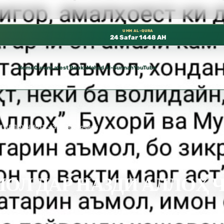
 المسجد النبوي، 📍 باب ٣٧ (باب مكة) – الطابق الثالث 📍 إدارة الشؤون العلمية بالحسبة 📚 متوفرة بجميع اللغات
UMM AL-QURA
24 Safar 1448 AH
Home
Quran
Latest Books
Mahad Al-Sunnah
YouTube
АЛЛОҲ ЧИСТ? – Забони Тоҷикӣ
 ДАР НАЗДИ АЛЛОҲ ЧИС