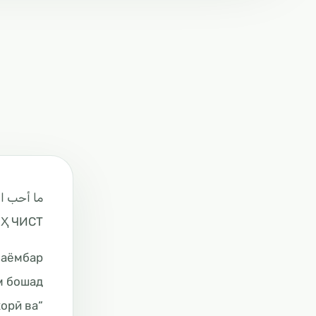
ما أحب ال
 ЧИСТ?
 бошад”.
хорӣ ва