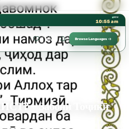
كتب الشيخ هيثم سرحان حفظه الله متوفرة مجانًا في
✦
NOW
10:55 am
Browse Languages
Т? – Забони Тоҷикӣ