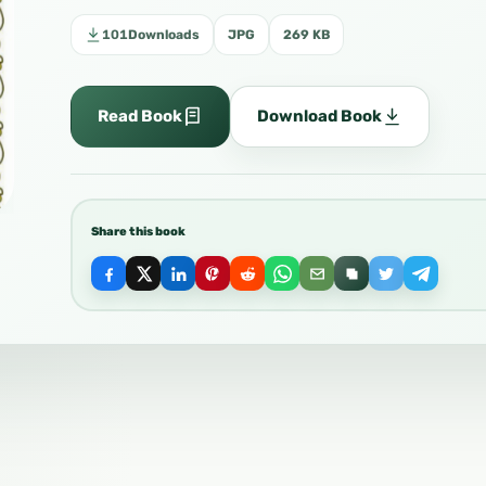
101
Downloads
JPG
269 KB
Read Book
Download Book
Share this book