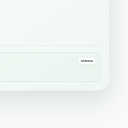
61
Shares