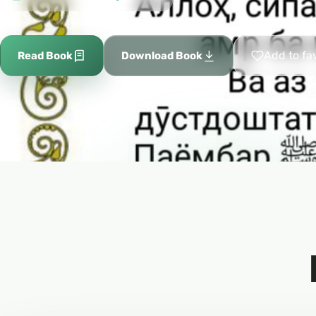
Add to fa
Read Book
Download Book