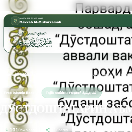
 إدارة الشؤون العلمية بالحسبة 📚 متوفرة بجميع اللغات
✦
MAKKAH TIME NOW
Makkah Al-Mukarramah
Home
›
Tajik забо́ни тоҷикӣ́ الطاجيكية
›
ДӮСТДОШТАТАРИН АЪМОЛ ДАР НАЗДИ 
Free Islamic Book
Tajik забо́ни тоҷикӣ́ الطاجيكية
ДӮСТДОШТАТАРИН АЪМОЛ
101
61
Downloads
Shares