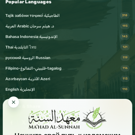
Popular Languages
Tajik забо́ни тоҷикӣ́ الطاجيكية
318
د. هيثم سرحان Arabic العربية
193
Bahasa Indonesia الإندونيسية
143
Thai التايلندية ไทย
121
русский الروسية Russian
119
Filipino-فليبيني-التغالوغ-tagalog
116
Azərbaycan الأذريـة Azeri
113
English الإنجليزية
110
Follow & Share