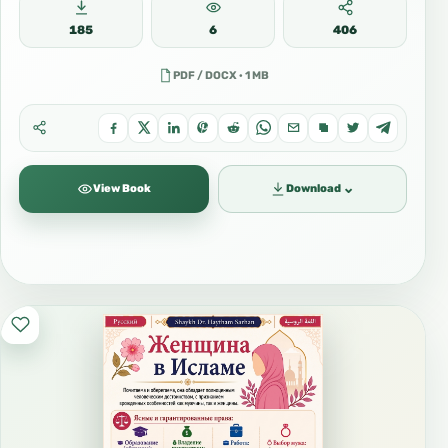
185
6
406
PDF / DOCX · 1 MB
⌄
View Book
Download