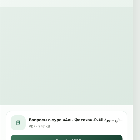
Вопросы о суре «Аль-Фатиха» سؤالان في سورة القحة Русский язык اللغة الروسية.pdf
PDF · 947 KB