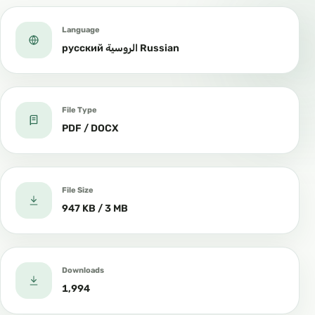
Language
русский الروسية Russian
File Type
PDF / DOCX
File Size
947 KB / 3 MB
Downloads
1,994