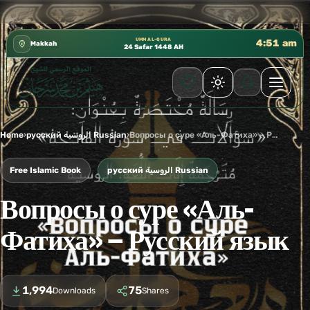
كتب الشيخ هيثم سرحان حفظه الله متوفرة مجانًا 
✦
UMM AL-QURA
4:51 am
Makkah
24 Safar 1448 AH
Home
›
русский الروسية Russian
›
Вопросы о суре «Аль-Фатиха» – Русский язык
Free Islamic Book
русский الروسية Russian
Вопросы о суре «Аль-
Фатиха» – Русский язык
1,994
75
Downloads
Shares