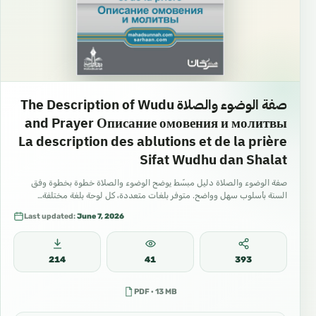
صفة الوضوء والصلاة The Description of Wudu
and Prayer Описание омовения и молитвы
La description des ablutions et de la prière
Sifat Wudhu dan Shalat
صفة الوضوء والصلاة دليل مبسّط يوضح الوضوء والصلاة خطوة بخطوة وفق
السنة بأسلوب سهل وواضح. متوفر بلغات متعددة، كل لوحة بلغة مختلفة…
Last updated:
June 7, 2026
214
41
393
PDF · 13 MB