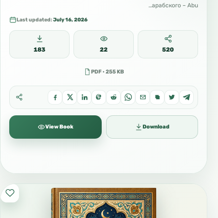
арабского – Abu…
Last updated:
July 16, 2026
183
22
520
PDF · 255 KB
View Book
Download