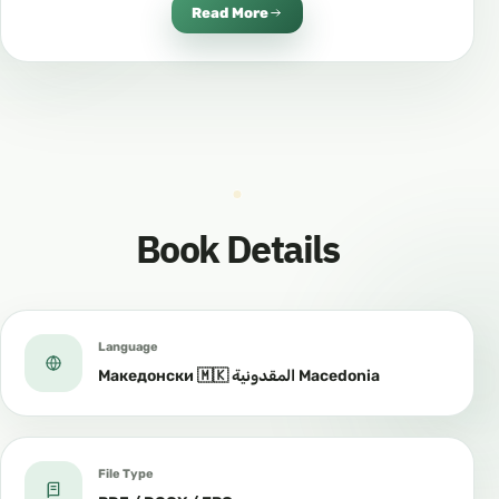
Read More
Неговите видови се три:
وأنواعه ثلاثة
Тевхид ер-рубубије
توحيد الربوبية
Book Details
Издвојување на Аллах со Неговите дела, или
издвојување на Аллах во создавањето,
поседувањето и управувањето.
Language
Македонски 🇲🇰 المقدونية Macedonia
هو إفراد الله (عز وجل) بأفعاله أو إفراد الله (عز وجل)
بالخلق والملك والتدبير
File Type
Тевхид ел-улухије