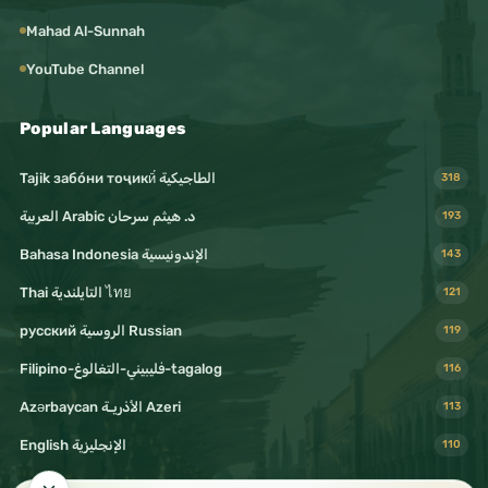
(غير مخرج من الملة، أكبر من الكبائر) كقول ما شاء الله
Mahad Al-Sunnah
وشئت, الحلف بغير الله, يسير الرياء, التمائم الشركية,
YouTube Channel
التطير والتشاؤم , تعليق الكَفِّ والخرز ونحو ذلك على
أنها سبب للحفظ أو أنها تدفع العين
Popular Languages
Tajik забо́ни тоҷикӣ́ الطاجيكية
318
Големи гревови
د. هيثم سرحان Arabic العربية
193
الكبائر
Bahasa Indonesia الإندونيسية
143
(Сите гревови за кои е пропишана посебна
Thai التايلندية ไทย
121
казна) Како: сихир, непочитување на
русский الروسية Russian
119
родителите, камата, блуд, содомија, лажење,
Filipino-فليبيني-التغالوغ-tagalog
116
пиење алкохол, кражба, озборување,
Azərbaycan الأذريـة Azeri
113
убиство на невина душа која Аллах ја
English الإنجليزية
110
забранил освен со право, јадење од имотот