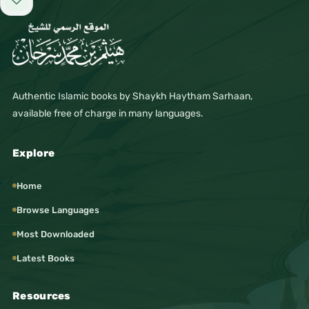
поголем од големите гревови)
Add to favorites
Како зборите: „Како што сака Аллах и ти“,
заколнување во нешто друго освен во Аллах,
Authentic Islamic books by Shaykh Haytham Sarhaan,
available free of charge in many languages.
лесно преправање (рија),
Explore
амајлии и црвени конци,
Home
суеверие, носење сини зрнца и слично на тоа
Browse Languages
–
Most Downloaded
Latest Books
верувајќи дека тие се причина за заштита
или дека одбиваат урок.
Resources