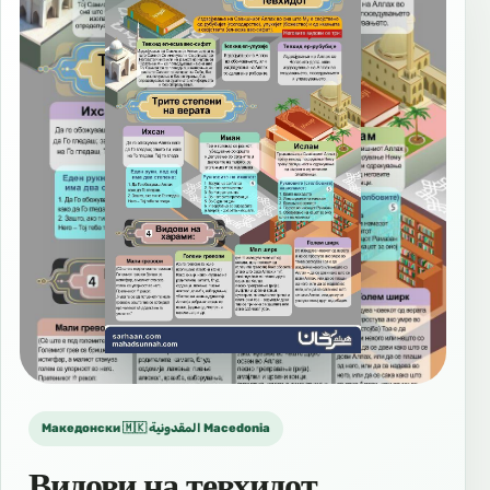
Македонски 🇲🇰 المقدونية Macedonia
Видови на тевхидот