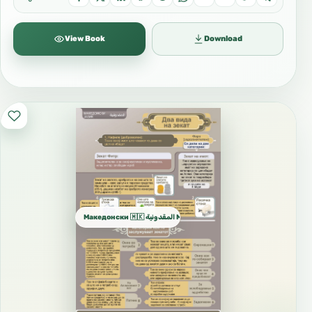
следбеници.
View Book
Download
هو الاستسلام لله (عز وجل) بالتوحيد والانقياد له
بالطاعة والبراءة من الشرك وأهله
Иман
الإيمان
Тоа е изговор со јазикот, убедување со
срцето
Македонски 🇲🇰 المقدونية Macedonia
и делување со органите и деловите на
телото; се зголемува и се намалува.
هو قول باللسان واعتقاد بالقلب وعمل بالجوارح