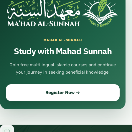
или да се надева во него,
или да се сака како што се сака Аллах,
MAHAD AL-SUNNAH
или да му се упатува некој друг вид ибадет.
Study with Mahad Sunnah
(مخرج من الملة، لا يغفر إذا مات عليه) يجعل لله ندا
Join free multilingual Islamic courses and continue
يدعوه كما يدعو الله أو يخافه أو يرجوه أو يحبه كحب
your journey in seeking beneficial knowledge.
الله، أو يصرف له نوعا من أنواع العبادة
Register Now
Мал ширк
شرك أصغر
(не го изведува човекот од верата, но е