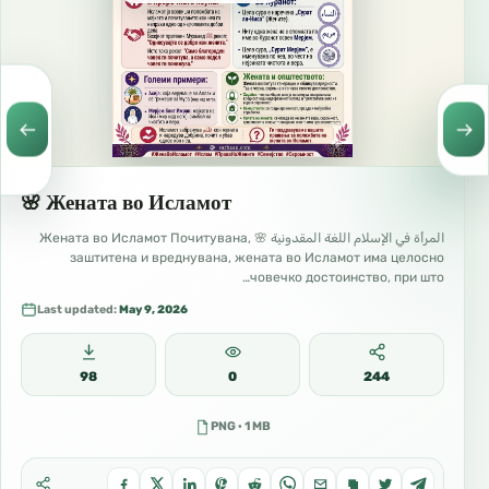
غير تكييف ولا تمثيل
.
Трите степени на верата
🌸 Жената во Исламот
مراتب الدين الثلاثة
المرأة في الإسلام اللغة المقدونية 🌸 Жената во Исламот Почитувана,
заштитена и вреднувана, жената во Исламот има целосно
човечко достоинство, при што…
Ислам
Last updated:
May 9, 2026
الإسلام
98
0
244
Предавање на Севишниот Аллах преку
PNG · 1 MB
тевхид, покорување Нему преку послушност
и одрекување од ширкот и од неговите