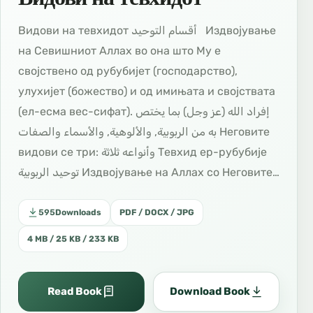
Видови на тевхидот أقسام التوحيد Издвојување
на Севишниот Аллах во она што Му е
својствено од рубубијет (господарство),
улухијет (божество) и од имињата и својствата
(ел-есма вес-сифат). إفراد الله (عز وجل) بما يختص
به من الربوبية, والألوهية, والأسماء والصفات Неговите
видови се три: وأنواعه ثلاثة Тевхид ер-рубубије
توحيد الربوبية Издвојување на Аллах со Неговите…
595
Downloads
PDF / DOCX / JPG
4 MB / 25 KB / 233 KB
Read Book
Download Book