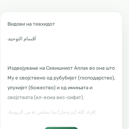
Видови на тевхидот
أقسام التوحيد
Издвојување на Севишниот Аллах во она што
Му е својствено од рубубијет (господарство),
улухијет (божество) и од имињата и
својствата (ел-есма вес-сифат).
إفراد الله (عز وجل) بما يختص به من الربوبية,
والألوهية, والأسماء والصفات