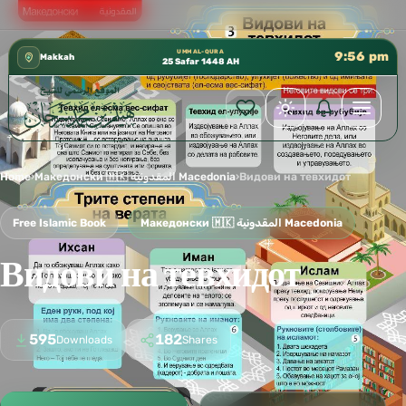
كتب الشيخ هيثم سرحان حفظه الله متوفرة مجانًا في المسجد
✦
UMM AL-QURA
9:56 pm
Makkah
25 Safar 1448 AH
Home
›
Македонски 🇲🇰 المقدونية Macedonia
›
Видови на тевхидот
Free Islamic Book
Македонски 🇲🇰 المقدونية Macedonia
Видови на тевхидот
595
182
Downloads
Shares